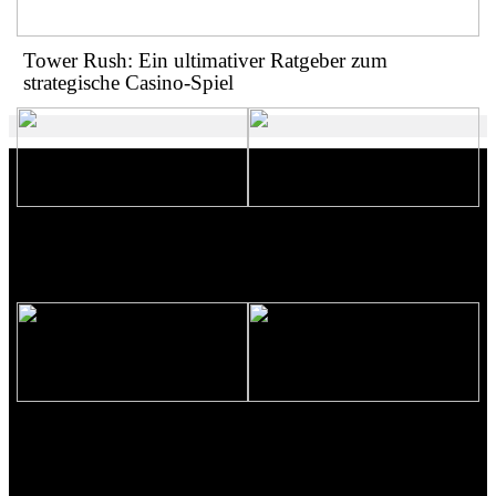
Tower Rush: Ein ultimativer Ratgeber zum
strategische Casino-Spiel
PlayMe Casino : Votre Guide
PlayMe Casino : Le Guide
Détaillé du Game de Casino
Détaillé du Jeu de Casino
Nouvelle Ère
Nouvelle Vague
Play Me : Le Guide Exhaustif
Lucky Pharaoh Wild: Dieses
du Jeu de Casino Nouvelle
legendäre Ägypten-Abenteuer
Génération
mitExpandierWildsymbolen
ausdehnbaren Wild-Icons