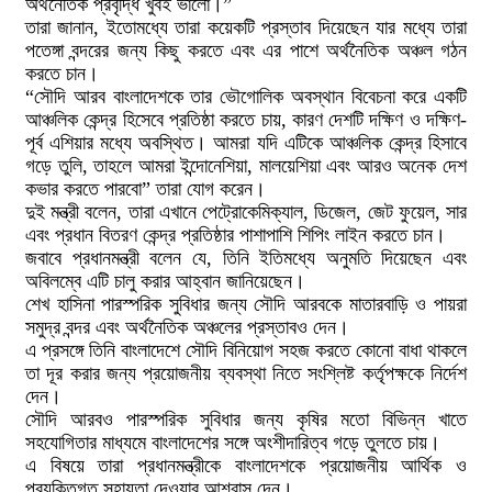
অর্থনৈতিক প্রবৃদ্ধি খুবই ভালো।”
তারা জানান, ইতোমধ্যে তারা কয়েকটি প্রস্তাব দিয়েছেন যার মধ্যে তারা
পতেঙ্গা বন্দরের জন্য কিছু করতে এবং এর পাশে অর্থনৈতিক অঞ্চল গঠন
করতে চান।
“সৌদি আরব বাংলাদেশকে তার ভৌগোলিক অবস্থান বিবেচনা করে একটি
আঞ্চলিক কেন্দ্র হিসেবে প্রতিষ্ঠা করতে চায়, কারণ দেশটি দক্ষিণ ও দক্ষিণ-
পূর্ব এশিয়ার মধ্যে অবস্থিত। আমরা যদি এটিকে আঞ্চলিক কেন্দ্র হিসাবে
গড়ে তুলি, তাহলে আমরা ইন্দোনেশিয়া, মালয়েশিয়া এবং আরও অনেক দেশ
কভার করতে পারবো” তারা যোগ করেন।
দুই মন্ত্রী বলেন, তারা এখানে পেট্রোকেমিক্যাল, ডিজেল, জেট ফুয়েল, সার
এবং প্রধান বিতরণ কেন্দ্র প্রতিষ্ঠার পাশাপাশি শিপিং লাইন করতে চান।
জবাবে প্রধানমন্ত্রী বলেন যে, তিনি ইতিমধ্যে অনুমতি দিয়েছেন এবং
অবিলম্বে এটি চালু করার আহ্বান জানিয়েছেন।
শেখ হাসিনা পারস্পরিক সুবিধার জন্য সৌদি আরবকে মাতারবাড়ি ও পায়রা
সমুদ্র বন্দর এবং অর্থনৈতিক অঞ্চলের প্রস্তাবও দেন।
এ প্রসঙ্গে তিনি বাংলাদেশে সৌদি বিনিয়োগ সহজ করতে কোনো বাধা থাকলে
তা দূর করার জন্য প্রয়োজনীয় ব্যবস্থা নিতে সংশ্লিষ্ট কর্তৃপক্ষকে নির্দেশ
দেন।
সৌদি আরবও পারস্পরিক সুবিধার জন্য কৃষির মতো বিভিন্ন খাতে
সহযোগিতার মাধ্যমে বাংলাদেশের সঙ্গে অংশীদারিত্ব গড়ে তুলতে চায়।
এ বিষয়ে তারা প্রধানমন্ত্রীকে বাংলাদেশকে প্রয়োজনীয় আর্থিক ও
প্রযুক্তিগত সহায়তা দেওয়ার আশ্বাস দেন।