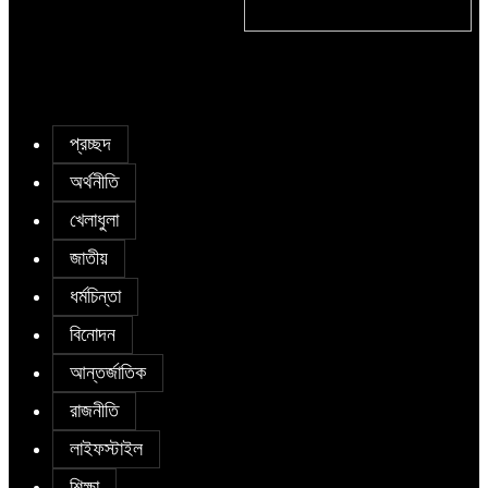
Chicken Road: Der komplette
Guide zum gefragten Casino-
Klassiker
প্রচ্ছদ
অর্থনীতি
খেলাধুলা
জাতীয়
ধর্মচিন্তা
বিনোদন
আন্তর্জাতিক
রাজনীতি
লাইফস্টাইল
শিক্ষা