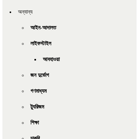
অন্যান্য
আইন-আদালত
লাইফস্টাইল
আবহাওয়া
জন দুর্ভোগ
গণমাধ্যম
ট্যুরিজম
শিক্ষা
চাকরি