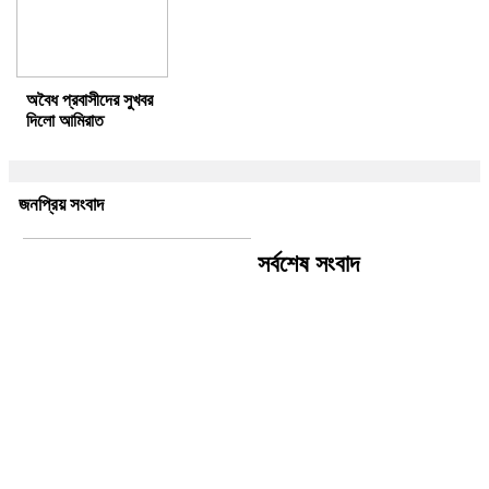
অবৈধ প্রবাসীদের সুখবর
দিলো আমিরাত
জনপ্রিয় সংবাদ
সর্বশেষ সংবাদ
এফবিআই প্রতিনিধিদলের সঙ্গে
আইজিপির বৈঠক, সাইবার অপরাধ
দমনে সহযোগিতা জোরদারের ওপর
গুরুত্ব