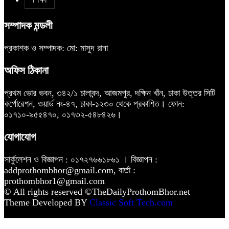
সম্পাদক মন্ডলী
প্রকাশক ও সম্পাদক: মো: মাসুদ রানা
অফিস ঠিকানা
প্রথম ভোর ভবন, ৩৪২/১ চালাবন্দ, আজমপুর, দক্ষিন খাঁন, ঢাকা উত্তর সিটি
কর্পোরেশন, ওয়ার্ড নং-৪৭, ঢাকা-১২৩০ থেকে প্রকাশিত। ফোন:
০১৭১০-৯৫৫৪৭০, ০১৭৩২-৫৪৮৪২৬।
যোগাযোগ
সার্কুলেশন ও বিজ্ঞাপন : ০১৭২৭৬৬১৮৬১ । বিজ্ঞাপন :
addprothombhor@gmail.com, বার্তা :
prothombhor1@gmail.com
© All rights reserved ©TheDailyProthomBhor.net
Theme Developed BY
Classic Soft Tech.com