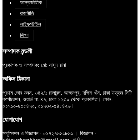
আন্তর্জাতিক
রাজনীতি
লাইফস্টাইল
শিক্ষা
সম্পাদক মন্ডলী
প্রকাশক ও সম্পাদক: মো: মাসুদ রানা
অফিস ঠিকানা
প্রথম ভোর ভবন, ৩৪২/১ চালাবন্দ, আজমপুর, দক্ষিন খাঁন, ঢাকা উত্তর সিটি
কর্পোরেশন, ওয়ার্ড নং-৪৭, ঢাকা-১২৩০ থেকে প্রকাশিত। ফোন:
০১৭১০-৯৫৫৪৭০, ০১৭৩২-৫৪৮৪২৬।
যোগাযোগ
সার্কুলেশন ও বিজ্ঞাপন : ০১৭২৭৬৬১৮৬১ । বিজ্ঞাপন :
addprothombhor@gmail.com, বার্তা :