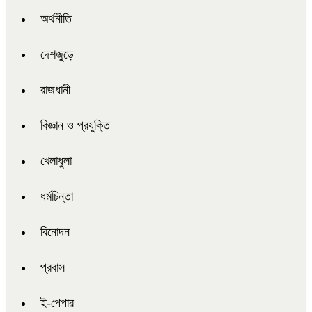
অর্থনীতি
দেশজুড়ে
রাজধানী
বিজ্ঞান ও প্রযুক্তি
খেলাধুলা
ধর্মচিন্তা
বিনোদন
প্রবাস
ই-পেপার