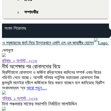
সম্পাদকীয়
সংবাদ শিরোনামঃ
বুজায়নের বার্তা নিয়ে উত্তরখানে এমপি এস এম জাহাঙ্গীর হোসেন
ভারত ‘
খেলাধুলা
রবিবার, ২ অগাস্ট, ২০২৬
দীর্ঘ অপেক্ষার পর রোনালদোর বিয়ে
ক্রিস্টিয়ানো রোনালদো ও জর্জিনা রদ্রিগেজের বহুদিনের সম্পর্ক এবার বিয়ের
পরিণতি পেতে যাচ্ছে। আগামী শনিবার পর্তুগিজ মহাতারকা রোনালদো নিজ
জন্মভূমি মাদেইরা দ্বীপে জর্জিনাকে বিয়ে করতে যাচ্ছেন বলে জানিয়েছে ব্রিটিশ
সংবাদমাধ্যম ‘দ্য
আরো পড়ুন....
শনিবার, ১ অগাস্ট, ২০২৬
টানা পঞ্চমবার সাফের সভাপতি নির্বাচিত সালাউদ্দিন