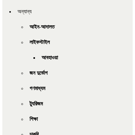
অন্যান্য
আইন-আদালত
লাইফস্টাইল
আবহাওয়া
জন দুর্ভোগ
গণমাধ্যম
ট্যুরিজম
শিক্ষা
চাকরি