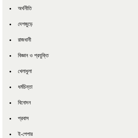
অর্থনীতি
দেশজুড়ে
রাজধানী
বিজ্ঞান ও প্রযুক্তি
খেলাধুলা
ধর্মচিন্তা
বিনোদন
প্রবাস
ই-পেপার