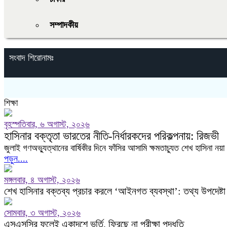
সম্পাদকীয়
সংবাদ শিরোনামঃ
শিক্ষা
বৃহস্পতিবার, ৬ অগাস্ট, ২০২৬
হাসিনার বক্তৃতা ভারতের নীতি-নির্ধারকদের পরিকল্পনায়: রিজভী
জুলাই গণঅভ্যুত্থানের বার্ষিকীর দিনে ফাঁসির আসামি ক্ষমতাচ্যুত শেখ হাসিনা নয়
পড়ুন....
মঙ্গলবার, ৪ অগাস্ট, ২০২৬
শেখ হাসিনার বক্তব্য প্রচার করলে ‘আইনগত ব্যবস্থা’: তথ্য উপদেষ্টা
সোমবার, ৩ অগাস্ট, ২০২৬
এসএসসির ফলেই একাদশে ভর্তি, ফিরছে না পরীক্ষা পদ্ধতি