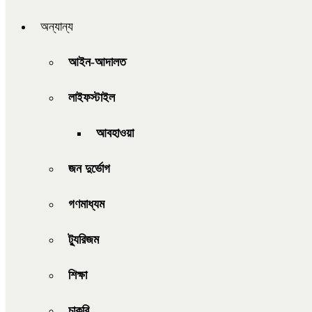
অন্যান্য
আইন-আদালত
লাইফস্টাইল
আবহাওয়া
জন দুর্ভোগ
গণমাধ্যম
ট্যুরিজম
শিক্ষা
চাকরি