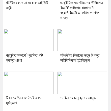
টেলিটক বেচবে না সরকার: আইসিটি
সায়েন্টিফিক আমেরিকানের ‘উদীয়মান
মন্ত্রী
বিজ্ঞানী’ তালিকায় বাংলাদেশি
জ্যোতির্বিজ্ঞানী ড. তনিমা তাসনিম
অনন্যা
প্রযুক্তি সম্পর্কে প্রচলিত ৭টি
কম্পিউটার বিজ্ঞানের নতুন দিগন্ত
ভ্রান্ত ধারণা
আর্টিফিশিয়াল ইন্টেলিজেন্স
বিরল ‘অগ্নিবলয়’ তৈরি করবে
১৪ দিন পর চালু হলো ফেসবুক
সূর্যগ্রহণ