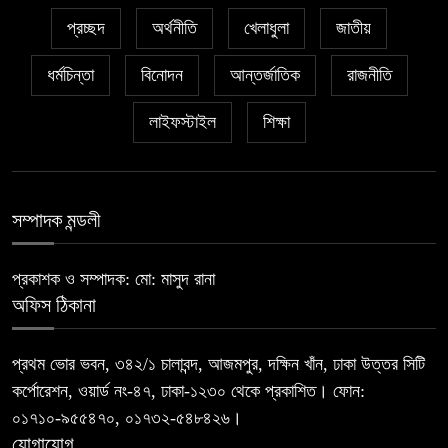
প্রচ্ছদ
অর্থনীতি
খেলাধুলা
জাতীয়
ধর্মচিন্তা
বিনোদন
আন্তর্জাতিক
রাজনীতি
লাইফস্টাইল
শিক্ষা
সম্পাদক মন্ডলী
প্রকাশক ও সম্পাদক: মো: মাসুদ রানা
অফিস ঠিকানা
প্রথম ভোর ভবন, ৩৪২/১ চালাবন্দ, আজমপুর, দক্ষিন খাঁন, ঢাকা উত্তর সিটি
কর্পোরেশন, ওয়ার্ড নং-৪৭, ঢাকা-১২৩০ থেকে প্রকাশিত। ফোন:
০১৭১০-৯৫৫৪৭০, ০১৭৩২-৫৪৮৪২৬।
যোগাযোগ