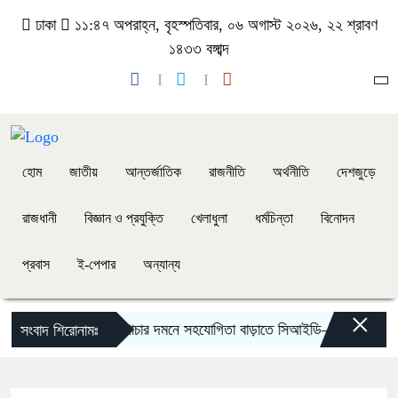
ঢাকা
১১:৪৭ অপরাহ্ন, বৃহস্পতিবার, ০৬ অগাস্ট ২০২৬, ২২ শ্রাবণ
১৪৩৩ বঙ্গাব্দ
হোম
জাতীয়
আন্তর্জাতিক
রাজনীতি
অর্থনীতি
দেশজুড়ে
রাজধানী
বিজ্ঞান ও প্রযুক্তি
খেলাধুলা
ধর্মচিন্তা
বিনোদন
প্রবাস
ই-পেপার
অন্যান্য
×
ৈধ অভিবাসন ও মানবপাচার দমনে সহযোগিতা বাড়াতে সিআইডি–ইতালিয়ান স্টেট 
সংবাদ শিরোনামঃ