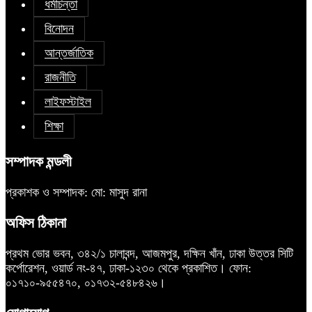
ধর্মচিন্তা
বিনোদন
আন্তর্জাতিক
রাজনীতি
লাইফস্টাইল
শিক্ষা
সম্পাদক মন্ডলী
প্রকাশক ও সম্পাদক: মো: মাসুদ রানা
অফিস ঠিকানা
প্রথম ভোর ভবন, ৩৪২/১ চালাবন্দ, আজমপুর, দক্ষিন খাঁন, ঢাকা উত্তর সিটি
কর্পোরেশন, ওয়ার্ড নং-৪৭, ঢাকা-১২৩০ থেকে প্রকাশিত। ফোন:
০১৭১০-৯৫৫৪৭০, ০১৭৩২-৫৪৮৪২৬।