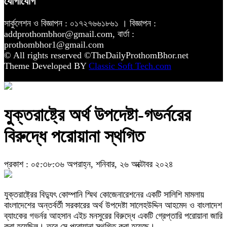
যোগাযোগ
সার্কুলেশন ও বিজ্ঞাপন : ০১৭২৭৬৬১৮৬১ । বিজ্ঞাপন :
addprothombhor@gmail.com, বার্তা :
prothombhor1@gmail.com
© All rights reserved ©TheDailyProthomBhor.net
Theme Developed BY
Classic Soft Tech.com
যুক্তরাষ্ট্রে অর্থ উপদেষ্টা-গভর্নরের
বিরুদ্ধে পরোয়ানা স্থগিত
প্রকাশ : ০৫:৩৮:৩৬ অপরাহ্ন, শনিবার, ২৬ অক্টোবর ২০২৪
যুক্তরাষ্ট্রের বিদ্যুৎ কোম্পানি স্মিথ কোজেনারেশনের একটি সালিশি মামলায়
বাংলাদেশের অন্তর্বর্তী সরকারের অর্থ উপদেষ্টা সালেহউদ্দিন আহমেদ ও বাংলাদেশ
ব্যাংকের গভর্নর আহসান এইচ মনসুরের বিরুদ্ধে একটি গ্রেপ্তারি পরোয়ানা জারি
করা হয়েছিল। তবে সে পরোয়ানা স্থগিত করা হয়েছে।