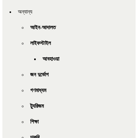
অন্যান্য
আইন-আদালত
লাইফস্টাইল
আবহাওয়া
জন দুর্ভোগ
গণমাধ্যম
ট্যুরিজম
শিক্ষা
চাকরি