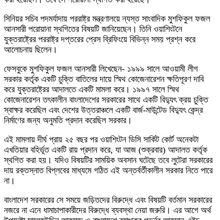
সিনিয়র সচিব পদমর্যাদায় পররাষ্ট্র মন্ত্রণালয়ে ন্যস্ত সাংবাদিক মুশফিকুল ফজল
আনসারী পরোয়ানা স্থগিতের বিষয়টি জানিয়েছেন। তিনি ওয়াশিংটনে
যুক্তরাষ্ট্রের পররাষ্ট্র দপ্তরের প্রেস ব্রিফিংয়ে বিভিন্ন সময় প্রশ্ন করে
আলোচনায় ছিলেন।
ফেসবুকে মুশফিকুল ফজল আনসারী লিখেছেন- ১৯৯৯ সালে আওয়ামী লীগ
সরকার কর্তৃক একটি চুক্তি বাতিলের দায়ে স্মিথ কোজেনারেশন ক্ষতিপূরণ দাবি
করে যুক্তরাষ্ট্রের আদালতে একটি মামলা করে। ১৯৯৭ সালে স্মিথ
কোজেনারেশন তৎকালীন বাংলাদেশের সরকারের সাথে একটি বিদ্যুৎ ক্রয় চুক্তি
স্বাক্ষর করেছিল এবং দেশের উত্তরাঞ্চলে একটি বার্জ-মাউন্টেড বিদ্যুৎ কেন্দ্র
নির্মাণের জন্য অনুমতি প্রদান করেছিল সরকার।
এই মামলায় দীর্ঘ প্রায় ২৫ বছর পর ওয়াশিংটন ডিসি সার্কিট কোর্ট অনেকটা
এখতিয়ার বহির্ভূত একটি রায় প্রদান করে, যা আজ (শুক্রবার) আদালত কর্তৃক
স্থগিত করা হয়। যদিও বিষয়টির সাময়িক অবসান ঘটেছে তবে লুটেরা সরকারের
দায় রক্তস্নাত বিপ্লবের মাধ্যমে গঠিত এই অন্তর্বর্তীকালীন সরকার নিতে পারে
না।
বাংলাদেশ সরকারের সে সময়ে জড়িতদের বিরুদ্ধে এবং বিষয়টি বর্তমান সরকারের
নজরে না এনে ধামাচাপাকারীদের বিরুদ্ধে ব্যবস্থা নেয়া জরুরি। এর আগে অর্থ