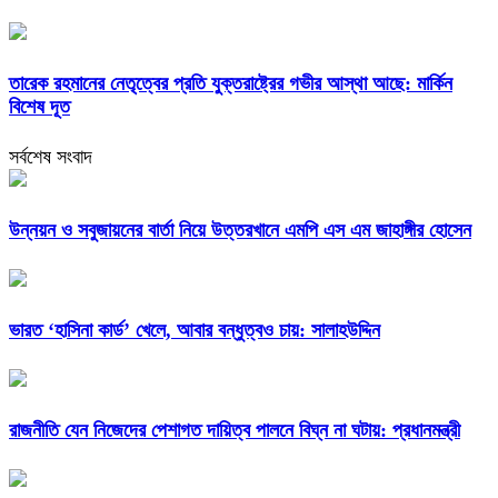
তারেক রহমানের নেতৃত্বের প্রতি যুক্তরাষ্ট্রের গভীর আস্থা আছে: মার্কিন
বিশেষ দূত
সর্বশেষ সংবাদ
উন্নয়ন ও সবুজায়নের বার্তা নিয়ে উত্তরখানে এমপি এস এম জাহাঙ্গীর হোসেন
ভারত ‘হাসিনা কার্ড’ খেলে, আবার বন্ধুত্বও চায়: সালাহউদ্দিন
রাজনীতি যেন নিজেদের পেশাগত দায়িত্ব পালনে বিঘ্ন না ঘটায়: প্রধানমন্ত্রী