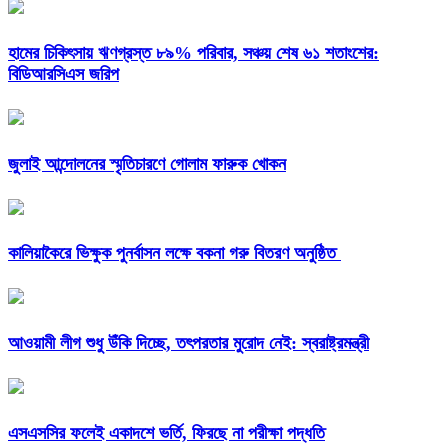
হামের চিকিৎসায় ঋণগ্রস্ত ৮৯% পরিবার, সঞ্চয় শেষ ৬১ শতাংশের:
বিডিআরসিএস জরিপ
জুলাই আন্দোলনের স্মৃতিচারণে গোলাম ফারুক খোকন
কালিয়াকৈরে ভিক্ষুক পুনর্বাসন লক্ষে বকনা গরু বিতরণ অনুষ্ঠিত
আওয়ামী লীগ শুধু উঁকি দিচ্ছে, তৎপরতার মুরোদ নেই: স্বরাষ্ট্রমন্ত্রী
এসএসসির ফলেই একাদশে ভর্তি, ফিরছে না পরীক্ষা পদ্ধতি