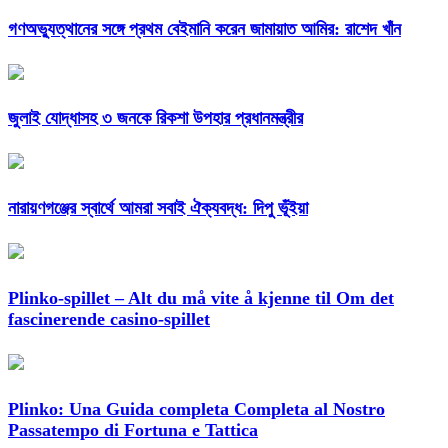
গণঅভ্যুত্থানের সঙ্গে প্রথম বেইমানি করেন জামায়াত আমির: রাশেদ খাঁন
জুলাই যোদ্ধাসহ ৩ জনকে রিকশা উপহার প্রধানমন্ত্রীর
নারায়ণগঞ্জের স্বার্থে আমরা সবাই ঐক্যবদ্ধ: দিপু ভূঁইয়া
Plinko-spillet – Alt du må vite å kjenne til Om det
fascinerende casino-spillet
Plinko: Una Guida completa Completa al Nostro
Passatempo di Fortuna e Tattica