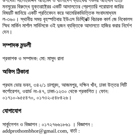
উপদেষ্টা সালেহউদ্দিন আহমেদ ও বাংলাদেশ ব্যাংকের গভর্নর আহসান এইচ
মনসুরের বিরুদ্ধে যুক্তরাষ্ট্রের একটি আদালতের গ্রেপ্তারি পরোয়ানা জারির
বিষয়টি জানিয়ে একটি প্রতিবেদন করে আমেরিকাভিত্তিক সংবাদমাধ্যম
ল-৩৬০। স্থানীয় সময় বৃহস্পতিবার ইউএস ডিস্ট্রিক্ট বিচারক কার্ল জে নিকোলস
স্মিথ মার্কিন মার্শাল সার্ভিসকে ওই দুজন ব্যক্তিকে আদালতে হাজির করার নির্দেশ
দেন।
সম্পাদক মন্ডলী
প্রকাশক ও সম্পাদক: মো: মাসুদ রানা
অফিস ঠিকানা
প্রথম ভোর ভবন, ৩৪২/১ চালাবন্দ, আজমপুর, দক্ষিন খাঁন, ঢাকা উত্তর সিটি
কর্পোরেশন, ওয়ার্ড নং-৪৭, ঢাকা-১২৩০ থেকে প্রকাশিত। ফোন:
০১৭১০-৯৫৫৪৭০, ০১৭৩২-৫৪৮৪২৬।
যোগাযোগ
সার্কুলেশন ও বিজ্ঞাপন : ০১৭২৭৬৬১৮৬১ । বিজ্ঞাপন :
addprothombhor@gmail.com, বার্তা :