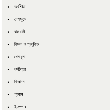
অর্থনীতি
দেশজুড়ে
রাজধানী
বিজ্ঞান ও প্রযুক্তি
খেলাধুলা
ধর্মচিন্তা
বিনোদন
প্রবাস
ই-পেপার