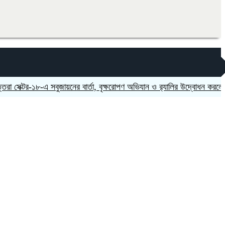
টর-১৮-এ সবুজায়নের বার্তা, বৃক্ষরোপণ অভিযান ও র‍্যালির উদ্বোধন করলেন এমপি 