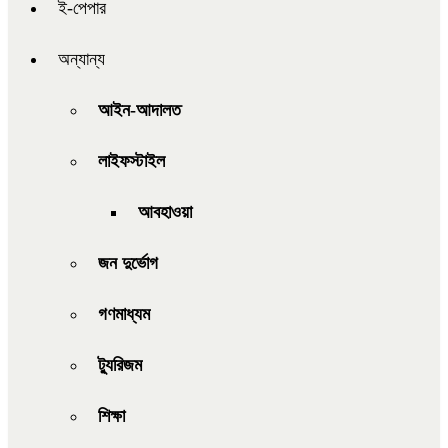
ই-পেপার
অন্যান্য
আইন-আদালত
লাইফস্টাইল
আবহাওয়া
জন দুর্ভোগ
গণমাধ্যম
ট্যুরিজম
শিক্ষা