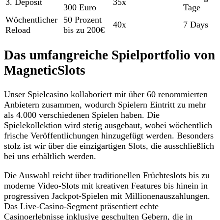
3. Deposit
35x
300 Euro
Tage
Wöchentlicher
50 Prozent
40x
7 Days
Reload
bis zu 200€
Das umfangreiche Spielportfolio von
MagneticSlots
Unser Spielcasino kollaboriert mit über 60 renommierten
Anbietern zusammen, wodurch Spielern Eintritt zu mehr
als 4.000 verschiedenen Spielen haben. Die
Spielekollektion wird stetig ausgebaut, wobei wöchentlich
frische Veröffentlichungen hinzugefügt werden. Besonders
stolz ist wir über die einzigartigen Slots, die ausschließlich
bei uns erhältlich werden.
Die Auswahl reicht über traditionellen Früchteslots bis zu
moderne Video-Slots mit kreativen Features bis hinein in
progressiven Jackpot-Spielen mit Millionenauszahlungen.
Das Live-Casino-Segment präsentiert echte
Casinoerlebnisse inklusive geschulten Gebern, die in