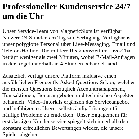
Professioneller Kundenservice 24/7
um die Uhr
Unser Service-Team von MagneticSlots ist verfügbar
Nutzern 24 Stunden am Tag zur Verfügung. Verfügbar ist
unser polyglotte Personal über Live-Messaging, Email und
Telefon-Hotline. Die mittlere Reaktionszeit im Live-Chat
beträgt weniger als zwei Minuten, wobei E-Mail-Anfragen
in der Regel innerhalb in 4 Stunden behandelt sind.
Zusätzlich verfügt unsere Platform inklusive einen
ausführlichen Frequently Asked Questions-Sektor, welcher
die meisten Questions bezüglich Accountmanagement,
Transaktionen, Bonusangeboten und technischen Aspekten
behandelt. Video-Tutorials ergänzen das Serviceangebot
und befähigen es Usern, selbstständig Lösungen für
häufige Probleme zu entdecken. Unser Engagement für
erstklassigen Kundenservice spiegelt sich innerhalb den
konstant erfreulichen Bewertungen wieder, die unsere
Spieler abgeben.