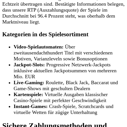
Echtzeit übertragen sind. Bestätigte Informationen belegen,
dass unsere RTP (Auszahlungsquote) der Spiele im
Durchschnitt bei 96.4 Prozent steht, was oberhalb dem
Marktniveau liegt.
Kategorien in des Spielesortiment
Video-Spielautomaten:
Über
zweitausendachthundert Titel mit verschiedenen
Motiven, Varianzleveln sowie Bonusoptionen
Jackpot-Slots:
Progressive Netzwerk-Jackpots
inklusive aktuellen Jackpotsummen von mehreren
Mio. EUR
Live-Gaming:
Roulette, Black Jack, Baccarat und
Game-Shows mit geschulten Dealern
Kartenspiele:
Virtuelle Ausgaben klassischer
Casino-Spiele mit perfekter Geschwindigkeit
Instant-Games:
Crash-Spiele, Scratchcards und
virtuelle Wetten für zügige Unterhaltung
Sichere Zahlungsmethoden und