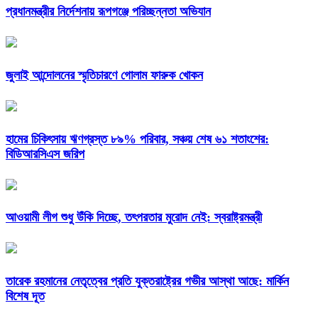
প্রধানমন্ত্রীর নির্দেশনায় রূপগঞ্জে পরিচ্ছন্নতা অভিযান
জুলাই আন্দোলনের স্মৃতিচারণে গোলাম ফারুক খোকন
হামের চিকিৎসায় ঋণগ্রস্ত ৮৯% পরিবার, সঞ্চয় শেষ ৬১ শতাংশের:
বিডিআরসিএস জরিপ
আওয়ামী লীগ শুধু উঁকি দিচ্ছে, তৎপরতার মুরোদ নেই: স্বরাষ্ট্রমন্ত্রী
তারেক রহমানের নেতৃত্বের প্রতি যুক্তরাষ্ট্রের গভীর আস্থা আছে: মার্কিন
বিশেষ দূত