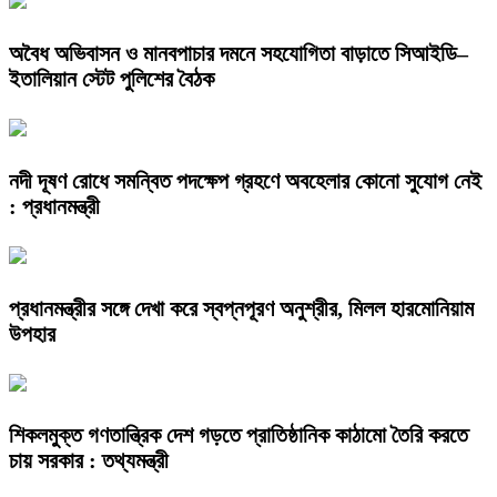
অবৈধ অভিবাসন ও মানবপাচার দমনে সহযোগিতা বাড়াতে সিআইডি–
ইতালিয়ান স্টেট পুলিশের বৈঠক
নদী দূষণ রোধে সমন্বিত পদক্ষেপ গ্রহণে অবহেলার কোনো সুযোগ নেই
: প্রধানমন্ত্রী
প্রধানমন্ত্রীর সঙ্গে দেখা করে স্বপ্নপূরণ অনুশ্রীর, মিলল হারমোনিয়াম
উপহার
শিকলমুক্ত গণতান্ত্রিক দেশ গড়তে প্রাতিষ্ঠানিক কাঠামো তৈরি করতে
চায় সরকার : তথ্যমন্ত্রী