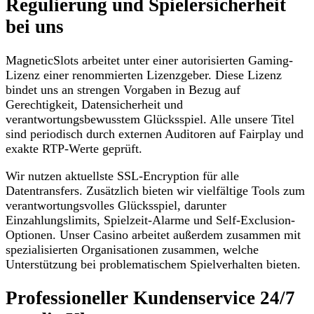
Regulierung und Spielersicherheit
bei uns
MagneticSlots arbeitet unter einer autorisierten Gaming-
Lizenz einer renommierten Lizenzgeber. Diese Lizenz
bindet uns an strengen Vorgaben in Bezug auf
Gerechtigkeit, Datensicherheit und
verantwortungsbewusstem Glücksspiel. Alle unsere Titel
sind periodisch durch externen Auditoren auf Fairplay und
exakte RTP-Werte geprüft.
Wir nutzen aktuellste SSL-Encryption für alle
Datentransfers. Zusätzlich bieten wir vielfältige Tools zum
verantwortungsvolles Glücksspiel, darunter
Einzahlungslimits, Spielzeit-Alarme und Self-Exclusion-
Optionen. Unser Casino arbeitet außerdem zusammen mit
spezialisierten Organisationen zusammen, welche
Unterstützung bei problematischem Spielverhalten bieten.
Professioneller Kundenservice 24/7