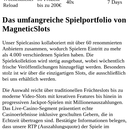
40x
7 Days
Reload
bis zu 200€
Das umfangreiche Spielportfolio von
MagneticSlots
Unser Spielcasino kollaboriert mit über 60 renommierten
Anbietern zusammen, wodurch Spielern Eintritt zu mehr
als 4.000 verschiedenen Spielen haben. Die
Spielekollektion wird stetig ausgebaut, wobei wöchentlich
frische Veröffentlichungen hinzugefügt werden. Besonders
stolz ist wir über die einzigartigen Slots, die ausschließlich
bei uns erhältlich werden.
Die Auswahl reicht über traditionellen Früchteslots bis zu
moderne Video-Slots mit kreativen Features bis hinein in
progressiven Jackpot-Spielen mit Millionenauszahlungen.
Das Live-Casino-Segment präsentiert echte
Casinoerlebnisse inklusive geschulten Gebern, die in
Echtzeit übertragen sind. Bestätigte Informationen belegen,
dass unsere RTP (Auszahlungsquote) der Spiele im