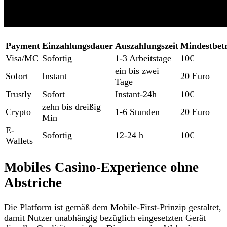
Payment
Einzahlungsdauer
Auszahlungszeit
Mindestbet
Visa/MC
Sofortig
1-3 Arbeitstage
10€
ein bis zwei
Sofort
Instant
20 Euro
Tage
Trustly
Sofort
Instant-24h
10€
zehn bis dreißig
Crypto
1-6 Stunden
20 Euro
Min
E-
Sofortig
12-24 h
10€
Wallets
Mobiles Casino-Experience ohne
Abstriche
Die Platform ist gemäß dem Mobile-First-Prinzip gestaltet,
damit Nutzer unabhängig bezüglich eingesetzten Gerät