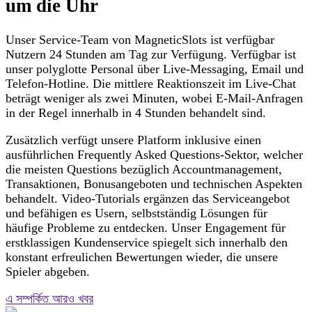
um die Uhr
Unser Service-Team von MagneticSlots ist verfügbar
Nutzern 24 Stunden am Tag zur Verfügung. Verfügbar ist
unser polyglotte Personal über Live-Messaging, Email und
Telefon-Hotline. Die mittlere Reaktionszeit im Live-Chat
beträgt weniger als zwei Minuten, wobei E-Mail-Anfragen
in der Regel innerhalb in 4 Stunden behandelt sind.
Zusätzlich verfügt unsere Platform inklusive einen
ausführlichen Frequently Asked Questions-Sektor, welcher
die meisten Questions bezüglich Accountmanagement,
Transaktionen, Bonusangeboten und technischen Aspekten
behandelt. Video-Tutorials ergänzen das Serviceangebot
und befähigen es Usern, selbstständig Lösungen für
häufige Probleme zu entdecken. Unser Engagement für
erstklassigen Kundenservice spiegelt sich innerhalb den
konstant erfreulichen Bewertungen wieder, die unsere
Spieler abgeben.
এ সম্পর্কিত আরও খবর