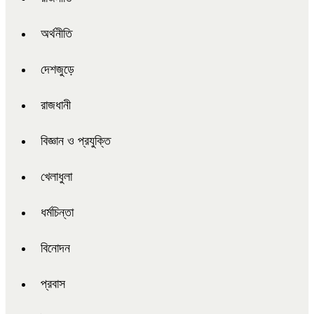
অর্থনীতি
দেশজুড়ে
রাজধানী
বিজ্ঞান ও প্রযুক্তি
খেলাধুলা
ধর্মচিন্তা
বিনোদন
প্রবাস