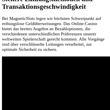
Transaktionsgeschwindigkeit
Bei MagneticSlots legen wir höchsten Schwerpunkt auf
reibungslose Geldüberweisungen. Das Online-Casino
bietet das breites Angebot an Bezahloptionen, die
verschiedenen unterschiedlichen Präferenzen unserer
weltweiten Spielerschaft gerecht kommen. Alle Vorgänge
sind über verschlüsselte Leitungen verarbeitet, zur
optimale Sicherheit zu sichern.