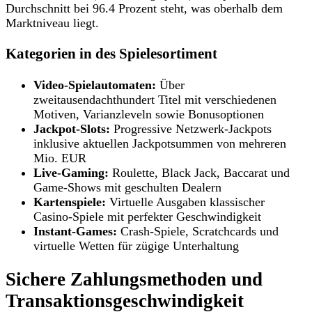
Durchschnitt bei 96.4 Prozent steht, was oberhalb dem
Marktniveau liegt.
Kategorien in des Spielesortiment
Video-Spielautomaten:
Über
zweitausendachthundert Titel mit verschiedenen
Motiven, Varianzleveln sowie Bonusoptionen
Jackpot-Slots:
Progressive Netzwerk-Jackpots
inklusive aktuellen Jackpotsummen von mehreren
Mio. EUR
Live-Gaming:
Roulette, Black Jack, Baccarat und
Game-Shows mit geschulten Dealern
Kartenspiele:
Virtuelle Ausgaben klassischer
Casino-Spiele mit perfekter Geschwindigkeit
Instant-Games:
Crash-Spiele, Scratchcards und
virtuelle Wetten für zügige Unterhaltung
Sichere Zahlungsmethoden und
Transaktionsgeschwindigkeit