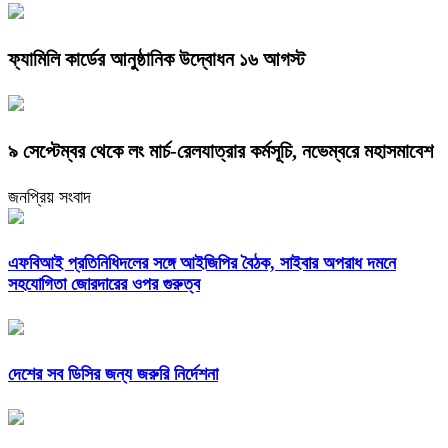
ফ্যামিলি কার্ডের আনুষ্ঠানিক উদ্বোধন ১৬ আগস্ট
৯ সেপ্টেম্বর থেকে লং মার্চ-রেলযাত্রার কর্মসূচি, নভেম্বরে মহাসমাবেশ
জনপ্রিয় সংবাদ
এফবিআই প্রতিনিধিদলের সঙ্গে আইজিপির বৈঠক, সাইবার অপরাধ দমনে
সহযোগিতা জোরদারের ওপর গুরুত্ব
দেশের সব ডিসির জন্য জরুরি নির্দেশনা