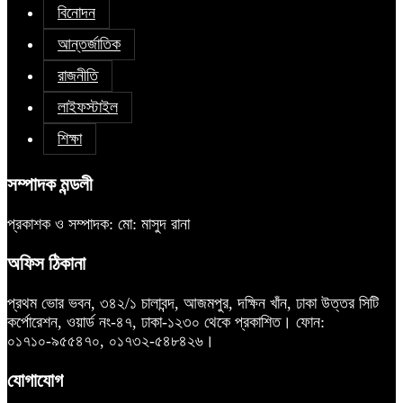
বিনোদন
আন্তর্জাতিক
রাজনীতি
লাইফস্টাইল
শিক্ষা
সম্পাদক মন্ডলী
প্রকাশক ও সম্পাদক: মো: মাসুদ রানা
অফিস ঠিকানা
প্রথম ভোর ভবন, ৩৪২/১ চালাবন্দ, আজমপুর, দক্ষিন খাঁন, ঢাকা উত্তর সিটি
কর্পোরেশন, ওয়ার্ড নং-৪৭, ঢাকা-১২৩০ থেকে প্রকাশিত। ফোন:
০১৭১০-৯৫৫৪৭০, ০১৭৩২-৫৪৮৪২৬।
যোগাযোগ