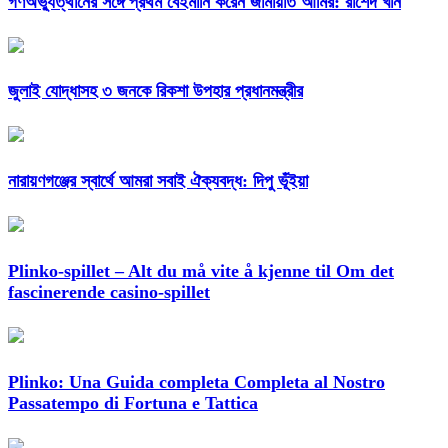
গণঅভ্যুত্থানের সঙ্গে প্রথম বেইমানি করেন জামায়াত আমির: রাশেদ খাঁন
জুলাই যোদ্ধাসহ ৩ জনকে রিকশা উপহার প্রধানমন্ত্রীর
নারায়ণগঞ্জের স্বার্থে আমরা সবাই ঐক্যবদ্ধ: দিপু ভূঁইয়া
Plinko-spillet – Alt du må vite å kjenne til Om det
fascinerende casino-spillet
Plinko: Una Guida completa Completa al Nostro
Passatempo di Fortuna e Tattica