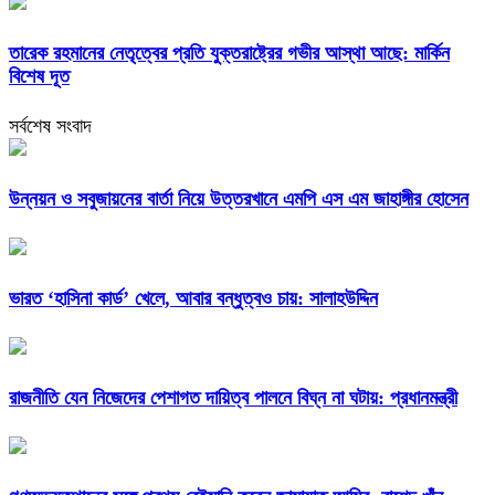
তারেক রহমানের নেতৃত্বের প্রতি যুক্তরাষ্ট্রের গভীর আস্থা আছে: মার্কিন
বিশেষ দূত
সর্বশেষ সংবাদ
উন্নয়ন ও সবুজায়নের বার্তা নিয়ে উত্তরখানে এমপি এস এম জাহাঙ্গীর হোসেন
ভারত ‘হাসিনা কার্ড’ খেলে, আবার বন্ধুত্বও চায়: সালাহউদ্দিন
রাজনীতি যেন নিজেদের পেশাগত দায়িত্ব পালনে বিঘ্ন না ঘটায়: প্রধানমন্ত্রী