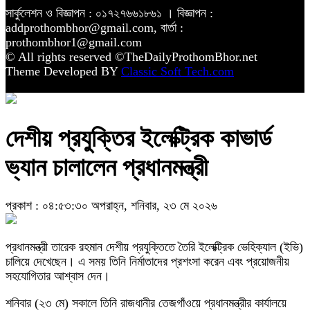
সার্কুলেশন ও বিজ্ঞাপন : ০১৭২৭৬৬১৮৬১ । বিজ্ঞাপন :
addprothombhor@gmail.com, বার্তা :
prothombhor1@gmail.com
© All rights reserved ©TheDailyProthomBhor.net
Theme Developed BY
Classic Soft Tech.com
দেশীয় প্রযুক্তির ইলেক্ট্রিক কাভার্ড
ভ্যান চালালেন প্রধানমন্ত্রী
প্রকাশ : ০৪:৫৩:৩০ অপরাহ্ন, শনিবার, ২৩ মে ২০২৬
প্রধানমন্ত্রী তারেক রহমান দেশীয় প্রযুক্তিতে তৈরি ইলেক্ট্রিক ভেহিক্যাল (ইভি)
চালিয়ে দেখেছেন। এ সময় তিনি নির্মাতাদের প্রশংসা করেন এবং প্রয়োজনীয়
সহযোগিতার আশ্বাস দেন।
শনিবার (২৩ মে) সকালে তিনি রাজধানীর তেজগাঁওয়ে প্রধানমন্ত্রীর কার্যালয়ে