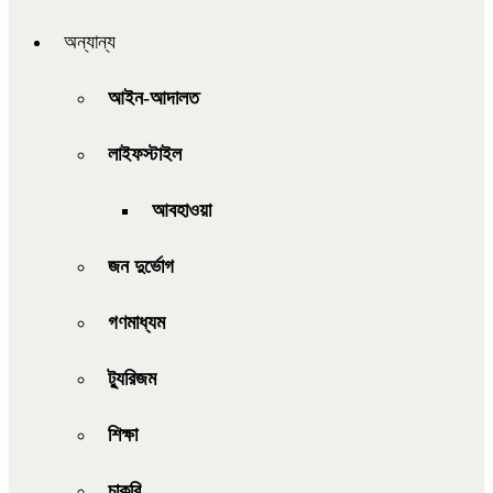
অন্যান্য
আইন-আদালত
লাইফস্টাইল
আবহাওয়া
জন দুর্ভোগ
গণমাধ্যম
ট্যুরিজম
শিক্ষা
চাকরি