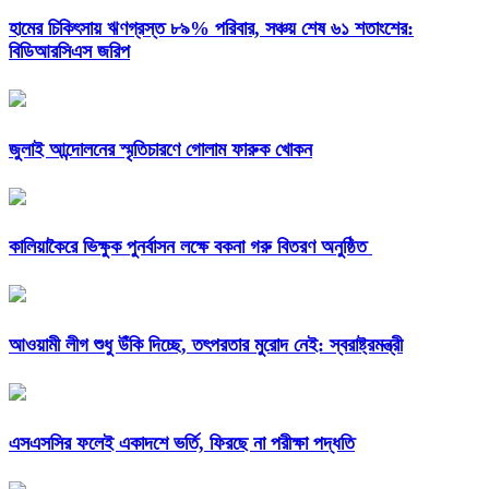
হামের চিকিৎসায় ঋণগ্রস্ত ৮৯% পরিবার, সঞ্চয় শেষ ৬১ শতাংশের:
বিডিআরসিএস জরিপ
জুলাই আন্দোলনের স্মৃতিচারণে গোলাম ফারুক খোকন
কালিয়াকৈরে ভিক্ষুক পুনর্বাসন লক্ষে বকনা গরু বিতরণ অনুষ্ঠিত
আওয়ামী লীগ শুধু উঁকি দিচ্ছে, তৎপরতার মুরোদ নেই: স্বরাষ্ট্রমন্ত্রী
এসএসসির ফলেই একাদশে ভর্তি, ফিরছে না পরীক্ষা পদ্ধতি