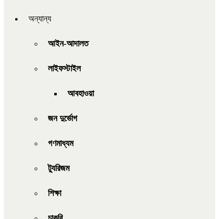
অন্যান্য
আইন-আদালত
লাইফস্টাইল
আবহাওয়া
জন দুর্ভোগ
গণমাধ্যম
ট্যুরিজম
শিক্ষা
চাকরি