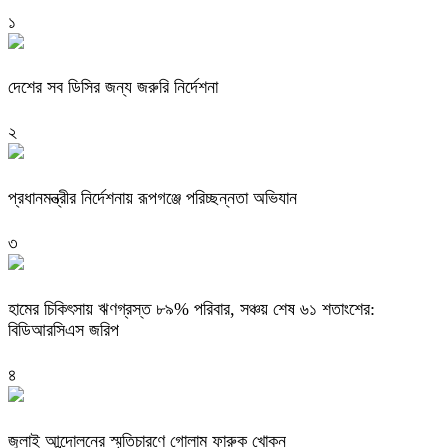
১
দেশের সব ডিসির জন্য জরুরি নির্দেশনা
২
প্রধানমন্ত্রীর নির্দেশনায় রূপগঞ্জে পরিচ্ছন্নতা অভিযান
৩
হামের চিকিৎসায় ঋণগ্রস্ত ৮৯% পরিবার, সঞ্চয় শেষ ৬১ শতাংশের:
বিডিআরসিএস জরিপ
৪
জুলাই আন্দোলনের স্মৃতিচারণে গোলাম ফারুক খোকন