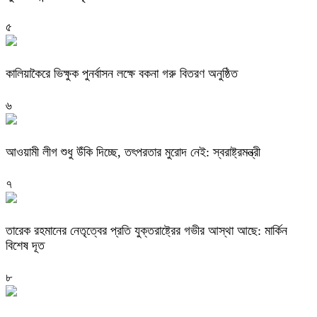
৫
কালিয়াকৈরে ভিক্ষুক পুনর্বাসন লক্ষে বকনা গরু বিতরণ অনুষ্ঠিত
৬
আওয়ামী লীগ শুধু উঁকি দিচ্ছে, তৎপরতার মুরোদ নেই: স্বরাষ্ট্রমন্ত্রী
৭
তারেক রহমানের নেতৃত্বের প্রতি যুক্তরাষ্ট্রের গভীর আস্থা আছে: মার্কিন
বিশেষ দূত
৮