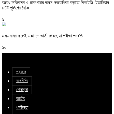
অবৈধ অভিবাসন ও মানবপাচার দমনে সহযোগিতা বাড়াতে সিআইডি–ইতালিয়ান
স্টেট পুলিশের বৈঠক
৯
এসএসসির ফলেই একাদশে ভর্তি, ফিরছে না পরীক্ষা পদ্ধতি
১০
প্রচ্ছদ
অর্থনীতি
খেলাধুলা
জাতীয়
ধর্মচিন্তা