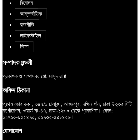
বিনোদন
আন্তর্জাতিক
রাজনীতি
লাইফস্টাইল
শিক্ষা
সম্পাদক মন্ডলী
প্রকাশক ও সম্পাদক: মো: মাসুদ রানা
অফিস ঠিকানা
প্রথম ভোর ভবন, ৩৪২/১ চালাবন্দ, আজমপুর, দক্ষিন খাঁন, ঢাকা উত্তর সিটি
কর্পোরেশন, ওয়ার্ড নং-৪৭, ঢাকা-১২৩০ থেকে প্রকাশিত। ফোন:
০১৭১০-৯৫৫৪৭০, ০১৭৩২-৫৪৮৪২৬।
যোগাযোগ