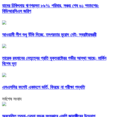
হামের চিকিৎসায় ঋণগ্রস্ত ৮৯% পরিবার, সঞ্চয় শেষ ৬১ শতাংশের:
বিডিআরসিএস জরিপ
আওয়ামী লীগ শুধু উঁকি দিচ্ছে, তৎপরতার মুরোদ নেই: স্বরাষ্ট্রমন্ত্রী
তারেক রহমানের নেতৃত্বের প্রতি যুক্তরাষ্ট্রের গভীর আস্থা আছে: মার্কিন
বিশেষ দূত
এসএসসির ফলেই একাদশে ভর্তি, ফিরছে না পরীক্ষা পদ্ধতি
সর্বশেষ সংবাদ
অবহেলিত তলনা-ঢেলনা সড়ক সংস্কারে এমপি জাহাঙ্গীরের উদ্যোগ