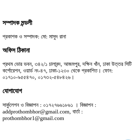
সম্পাদক মন্ডলী
প্রকাশক ও সম্পাদক: মো: মাসুদ রানা
অফিস ঠিকানা
প্রথম ভোর ভবন, ৩৪২/১ চালাবন্দ, আজমপুর, দক্ষিন খাঁন, ঢাকা উত্তর সিটি
কর্পোরেশন, ওয়ার্ড নং-৪৭, ঢাকা-১২৩০ থেকে প্রকাশিত। ফোন:
০১৭১০-৯৫৫৪৭০, ০১৭৩২-৫৪৮৪২৬।
যোগাযোগ
সার্কুলেশন ও বিজ্ঞাপন : ০১৭২৭৬৬১৮৬১ । বিজ্ঞাপন :
addprothombhor@gmail.com, বার্তা :
prothombhor1@gmail.com