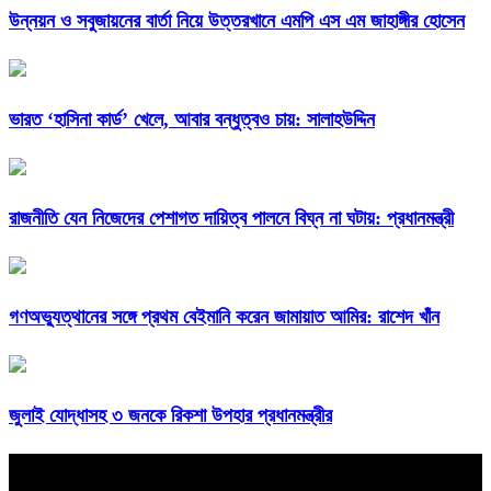
উন্নয়ন ও সবুজায়নের বার্তা নিয়ে উত্তরখানে এমপি এস এম জাহাঙ্গীর হোসেন
ভারত ‘হাসিনা কার্ড’ খেলে, আবার বন্ধুত্বও চায়: সালাহউদ্দিন
রাজনীতি যেন নিজেদের পেশাগত দায়িত্ব পালনে বিঘ্ন না ঘটায়: প্রধানমন্ত্রী
গণঅভ্যুত্থানের সঙ্গে প্রথম বেইমানি করেন জামায়াত আমির: রাশেদ খাঁন
জুলাই যোদ্ধাসহ ৩ জনকে রিকশা উপহার প্রধানমন্ত্রীর