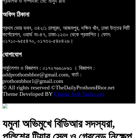
প্রকাশক ও সম্পাদক: মো: মাসুদ রানা
অফিস ঠিকানা
প্রথম ভোর ভবন, ৩৪২/১ চালাবন্দ, আজমপুর, দক্ষিন খাঁন, ঢাকা উত্তর সিটি
কর্পোরেশন, ওয়ার্ড নং-৪৭, ঢাকা-১২৩০ থেকে প্রকাশিত। ফোন:
০১৭১০-৯৫৫৪৭০, ০১৭৩২-৫৪৮৪২৬।
যোগাযোগ
সার্কুলেশন ও বিজ্ঞাপন : ০১৭২৭৬৬১৮৬১ । বিজ্ঞাপন :
addprothombhor@gmail.com, বার্তা :
prothombhor1@gmail.com
© All rights reserved ©TheDailyProthomBhor.net
Theme Developed BY
Classic Soft Tech.com
যমুনা অভিমুখে বিডিআর সদস্যরা,
পুলিশের টিয়ার সেল ও গ্রেনেড নিক্ষেপ