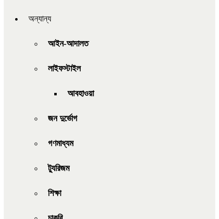
অন্যান্য
আইন-আদালত
লাইফস্টাইল
আবহাওয়া
জন দুর্ভোগ
গণমাধ্যম
ট্যুরিজম
শিক্ষা
চাকরি