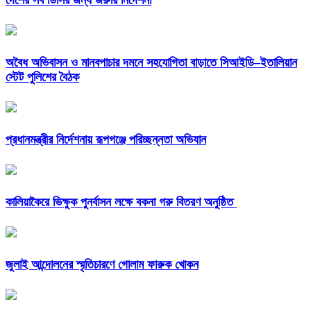
দেশের সব ডিসির জন্য জরুরি নির্দেশনা
অবৈধ অভিবাসন ও মানবপাচার দমনে সহযোগিতা বাড়াতে সিআইডি–ইতালিয়ান
স্টেট পুলিশের বৈঠক
প্রধানমন্ত্রীর নির্দেশনায় রূপগঞ্জে পরিচ্ছন্নতা অভিযান
কালিয়াকৈরে ভিক্ষুক পুনর্বাসন লক্ষে বকনা গরু বিতরণ অনুষ্ঠিত
জুলাই আন্দোলনের স্মৃতিচারণে গোলাম ফারুক খোকন