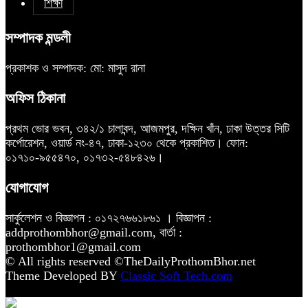
শিক্ষা
সম্পাদক মন্ডলী
প্রকাশক ও সম্পাদক: মো: মাসুদ রানা
অফিস ঠিকানা
প্রথম ভোর ভবন, ৩৪২/১ চালাবন্দ, আজমপুর, দক্ষিন খাঁন, ঢাকা উত্তর সিটি
কর্পোরেশন, ওয়ার্ড নং-৪৭, ঢাকা-১২৩০ থেকে প্রকাশিত। ফোন:
০১৭১০-৯৫৫৪৭০, ০১৭৩২-৫৪৮৪২৬।
যোগাযোগ
সার্কুলেশন ও বিজ্ঞাপন : ০১৭২৭৬৬১৮৬১ । বিজ্ঞাপন :
addprothombhor@gmail.com, বার্তা :
prothombhor1@gmail.com
© All rights reserved ©TheDailyProthomBhor.net
Theme Developed BY
Classic Soft Tech.com