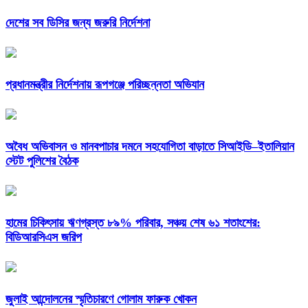
দেশের সব ডিসির জন্য জরুরি নির্দেশনা
প্রধানমন্ত্রীর নির্দেশনায় রূপগঞ্জে পরিচ্ছন্নতা অভিযান
অবৈধ অভিবাসন ও মানবপাচার দমনে সহযোগিতা বাড়াতে সিআইডি–ইতালিয়ান
স্টেট পুলিশের বৈঠক
হামের চিকিৎসায় ঋণগ্রস্ত ৮৯% পরিবার, সঞ্চয় শেষ ৬১ শতাংশের:
বিডিআরসিএস জরিপ
জুলাই আন্দোলনের স্মৃতিচারণে গোলাম ফারুক খোকন