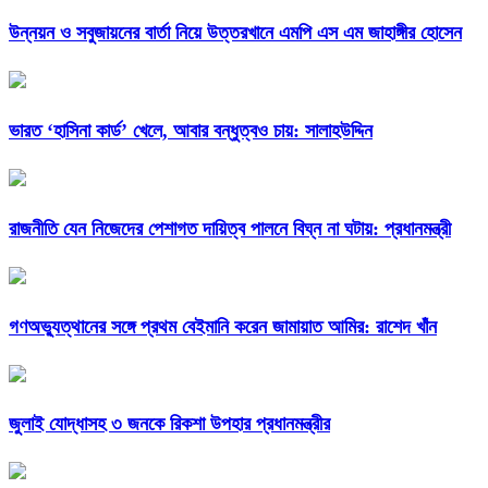
উন্নয়ন ও সবুজায়নের বার্তা নিয়ে উত্তরখানে এমপি এস এম জাহাঙ্গীর হোসেন
ভারত ‘হাসিনা কার্ড’ খেলে, আবার বন্ধুত্বও চায়: সালাহউদ্দিন
রাজনীতি যেন নিজেদের পেশাগত দায়িত্ব পালনে বিঘ্ন না ঘটায়: প্রধানমন্ত্রী
গণঅভ্যুত্থানের সঙ্গে প্রথম বেইমানি করেন জামায়াত আমির: রাশেদ খাঁন
জুলাই যোদ্ধাসহ ৩ জনকে রিকশা উপহার প্রধানমন্ত্রীর