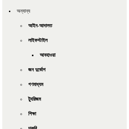
অন্যান্য
আইন-আদালত
লাইফস্টাইল
আবহাওয়া
জন দুর্ভোগ
গণমাধ্যম
ট্যুরিজম
শিক্ষা
চাকরি