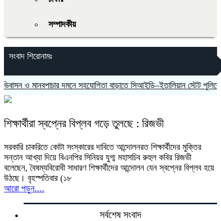
সম্পাদকীয়
সংবাদ শিরোনামঃ
াসন ও মানবপাচার দমনে সহযোগিতা বাড়াতে সিআইডি–ইতালিয়ান স্টেট পুলিশের 
শিক্ষার্থীরা স্বপ্নের বিপ্লব গড়ে তুলছে : রিজভী
সরকারি চাকরিতে কোটা সংস্কারের দাবিতে আন্দোলনরত শিক্ষার্থীদের মুক্তির
সন্তান আখ্যা দিয়ে বিএনপির সিনিয়র যুগ্ম মহাসচিব রুহুল কবির রিজভী
বলেছেন, বৈষম্যবিরোধী সাধারণ শিক্ষার্থীদের আন্দোলন যেন স্বপ্নের বিপ্লব হয়ে
উঠছে। বৃহস্পতিবার (১৮
আরো পড়ুন....
সর্বশেষ সংবাদ