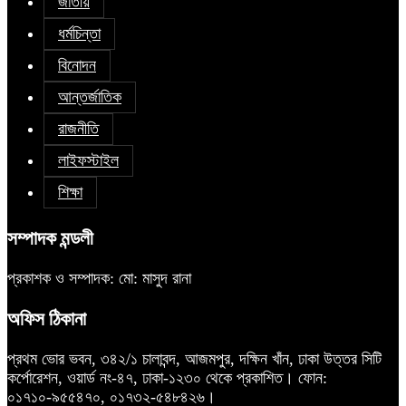
জাতীয়
ধর্মচিন্তা
বিনোদন
আন্তর্জাতিক
রাজনীতি
লাইফস্টাইল
শিক্ষা
সম্পাদক মন্ডলী
প্রকাশক ও সম্পাদক: মো: মাসুদ রানা
অফিস ঠিকানা
প্রথম ভোর ভবন, ৩৪২/১ চালাবন্দ, আজমপুর, দক্ষিন খাঁন, ঢাকা উত্তর সিটি
কর্পোরেশন, ওয়ার্ড নং-৪৭, ঢাকা-১২৩০ থেকে প্রকাশিত। ফোন:
০১৭১০-৯৫৫৪৭০, ০১৭৩২-৫৪৮৪২৬।