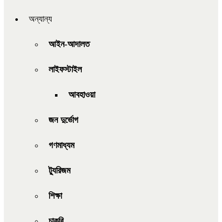
অন্যান্য
আইন-আদালত
লাইফস্টাইল
আবহাওয়া
জন দুর্ভোগ
গণমাধ্যম
ট্যুরিজম
শিক্ষা
চাকরি