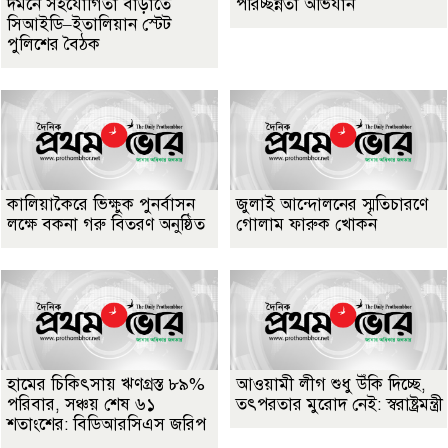
দমনে সহযোগিতা বাড়াতে
পরিচ্ছন্নতা অভিযান
সিআইডি–ইতালিয়ান স্টেট
পুলিশের বৈঠক
কালিয়াকৈরে ভিক্ষুক পুনর্বাসন
জুলাই আন্দোলনের স্মৃতিচারণে
লক্ষে বকনা গরু বিতরণ অনুষ্ঠিত
গোলাম ফারুক খোকন
হামের চিকিৎসায় ঋণগ্রস্ত ৮৯%
আওয়ামী লীগ শুধু উঁকি দিচ্ছে,
পরিবার, সঞ্চয় শেষ ৬১
তৎপরতার মুরোদ নেই: স্বরাষ্ট্রমন্ত্রী
শতাংশের: বিডিআরসিএস জরিপ