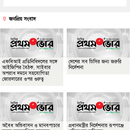
জনপ্রিয় সংবাদ
এফবিআই প্রতিনিধিদলের সঙ্গে
দেশের সব ডিসির জন্য জরুরি
আইজিপির বৈঠক, সাইবার
নির্দেশনা
অপরাধ দমনে সহযোগিতা
জোরদারের ওপর গুরুত্ব
অবৈধ অভিবাসন ও মানবপাচার
প্রধানমন্ত্রীর নির্দেশনায় রূপগঞ্জে