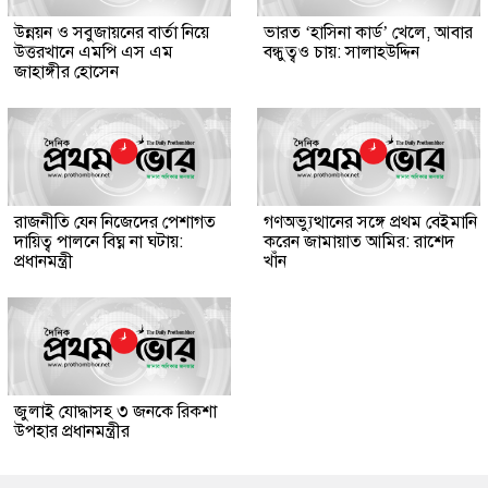
উন্নয়ন ও সবুজায়নের বার্তা নিয়ে
ভারত ‘হাসিনা কার্ড’ খেলে, আবার
উত্তরখানে এমপি এস এম
বন্ধুত্বও চায়: সালাহউদ্দিন
জাহাঙ্গীর হোসেন
রাজনীতি যেন নিজেদের পেশাগত
গণঅভ্যুত্থানের সঙ্গে প্রথম বেইমানি
দায়িত্ব পালনে বিঘ্ন না ঘটায়:
করেন জামায়াত আমির: রাশেদ
প্রধানমন্ত্রী
খাঁন
জুলাই যোদ্ধাসহ ৩ জনকে রিকশা
উপহার প্রধানমন্ত্রীর