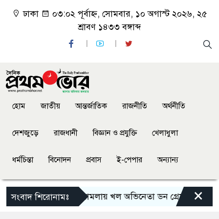
ঢাকা
০৩:০২ পূর্বাহ্ন, সোমবার, ১০ অগাস্ট ২০২৬, ২৫
শ্রাবণ ১৪৩৩ বঙ্গাব্দ
হোম
জাতীয়
আন্তর্জাতিক
রাজনীতি
অর্থনীতি
দেশজুড়ে
রাজধানী
বিজ্ঞান ও প্রযুক্তি
খেলাধুলা
ধর্মচিন্তা
বিনোদন
প্রবাস
ই-পেপার
অন্যান্য
×
সালমান শাহ হত্যা মামলায় খল অভিনেতা ডন গ্রেফতার
হেফ
সংবাদ শিরোনামঃ