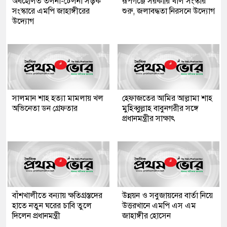
অবহেলিত তলনা-ঢেলনা সড়ক
রূপগঞ্জে সরকারি খাল সংস্কার
সংস্কারে এমপি জাহাঙ্গীরের
শুরু, জলাবদ্ধতা নিরসনে উদ্যোগ
উদ্যোগ
সালমান শাহ হত্যা মামলায় খল
হেফাজতের আমির আল্লামা শাহ
অভিনেতা ডন গ্রেফতার
মুহিব্বুল্লাহ বাবুনগরীর সঙ্গে
প্রধানমন্ত্রীর সাক্ষাৎ
বাঁশখালীতে বন্যায় ক্ষতিগ্রস্তদের
উন্নয়ন ও সবুজায়নের বার্তা নিয়ে
হাতে নতুন ঘরের চাবি তুলে
উত্তরখানে এমপি এস এম
দিলেন প্রধানমন্ত্রী
জাহাঙ্গীর হোসেন