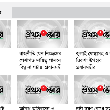
র
রাজনীতি যেন নিজেদের
জুলাই যোদ্ধাসহ ৩
পেশাগত দায়িত্ব পালনে
রিকশা উপহার
বিঘ্ন না ঘটায়: প্রধানমন্ত্রী
প্রধানমন্ত্রীর
রাই
অবৈধ অভিবাসন ও
নদী দূষণ রোধে সম