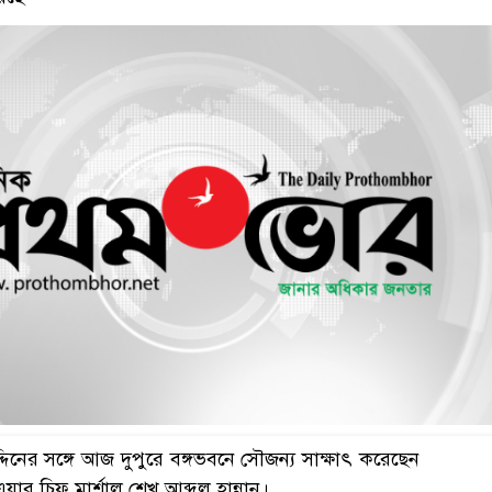
ুদ্দিনের সঙ্গে আজ দুপুরে বঙ্গভবনে সৌজন্য সাক্ষাৎ করেছেন
এয়ার চিফ মার্শাল শেখ আব্দুল হান্নান।