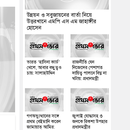
উন্নয়ন ও সবুজায়নের বার্তা নিয়ে
উত্তরখানে এমপি এস এম জাহাঙ্গীর
হোসেন
ভারত ‘হাসিনা কার্ড’
রাজনীতি যেন
খেলে, আবার বন্ধুত্বও
নিজেদের পেশাগত
চায়: সালাহউদ্দিন
দায়িত্ব পালনে বিঘ্ন না
ঘটায়: প্রধানমন্ত্রী
গণঅভ্যুত্থানের সঙ্গে
জুলাই যোদ্ধাসহ ৩
প্রথম বেইমানি করেন
জনকে রিকশা উপহার
জামায়াত আমির:
প্রধানমন্ত্রীর