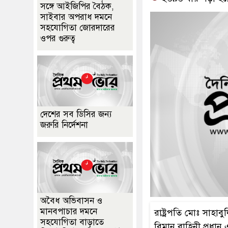
সঙ্গে আইজিপির বৈঠক,
সাইবার অপরাধ দমনে
সহযোগিতা জোরদারের
ওপর গুরুত্ব
দেশের সব ডিসির জন্য
জরুরি নির্দেশনা
অবৈধ অভিবাসন ও
মানবপাচার দমনে
রাষ্ট্রপতি মোঃ সাহাব
সহযোগিতা বাড়াতে
বিমান বাহিনী প্রধান 