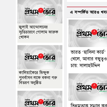
এ সম্পর্কিত আরও খব
জুলাই আন্দোলনের
স্মৃতিচারণে গোলাম ফারুক
খোকন
ভারত ‘হাসিনা কার্ড’
খেলে, আবার বন্ধুত্বও
চায়: সালাহউদ্দিন
কালিয়াকৈরে ভিক্ষুক
পুনর্বাসন লক্ষে বকনা গরু
বিতরণ অনুষ্ঠিত
ভিন্নমতকে সম্মান ক