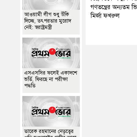
গণতন্ত্রের অন্যতম ভিত
আওয়ামী লীগ শুধু উঁকি
মির্জা ফখরুল
দিচ্ছে, তৎপরতার মুরোদ
নেই: স্বরাষ্ট্রমন্ত্রী
এসএসসির ফলেই একাদশে
ভর্তি, ফিরছে না পরীক্ষা
পদ্ধতি
তারেক রহমানের নেতৃত্বের