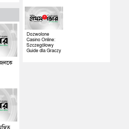
Dozwolone
Casino Online:
Szczegółowy
Guide dla Graczy
 জনকে
ন্বিত