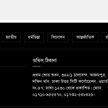
জাতীয়
ধর্মচিন্তা
বিনোদন
আন্তর্জাতিক
র
অফিস ঠিকানা
প্রথম ভোর ভবন, ৩৪২/১ চালাবন্দ, আজমপুর,
দক্ষিন খাঁন, ঢাকা উত্তর সিটি কর্পোরেশন, ওয়ার্ড
নং-৪৭, ঢাকা-১২৩০ থেকে প্রকাশিত। ফোন:
০১৭১০-৯৫৫৪৭০, ০১৭৩২-৫৪৮৪২৬।