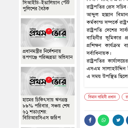
সিআইডি–ইতালিয়ান স্টেট
রাষ্ট্রপতির প্রেস 
পুলিশের বৈঠক
আব্দুল হান্নান বিম
কর্মকান্ড সম্পর্কে রা
রাষ্ট্রপতি দেশের সা
বাহিনীর ভূমিকার 
প্রশিক্ষণ কার্যক্র
প্রধানমন্ত্রীর নির্দেশনায়
সর্বাধিনায়ক।
রূপগঞ্জে পরিচ্ছন্নতা অভিযান
রাষ্ট্রপতির কার্য
এসএম সালাহউদ্দিন 
এ সময় উপস্থিত ছিল
বিমান বাহিনী প্রধান
রা
হামের চিকিৎসায় ঋণগ্রস্ত
৮৯% পরিবার, সঞ্চয় শেষ
৬১ শতাংশের:
বিডিআরসিএস জরিপ