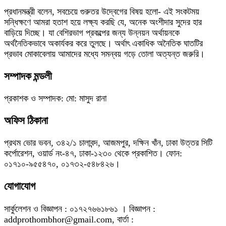
প্রধানমন্ত্রী বলেন, সবচেয়ে গুরুতর উদ্বেগের বিষয় হলো- এই সংকটময়
সন্ধিক্ষণে আমরা হতাশ হয়ে লক্ষ্য করছি যে, অনেক অংশীদার সুদের হার
বাড়িয়ে দিচ্ছে। যা বেশিরভাগ প্রকল্পের জন্য উন্নয়ন অর্থায়নকে
অর্থনৈতিকভাবে অকার্যকর করে তুলছে। অর্থাৎ একাধিক অনৈতিক ঘাতটির
প্রভাব মোকাবেলায় আমাদের মধ্যে সমন্বয় গড়ে তোলা অত্যন্ত জরুরি।
সম্পাদক মন্ডলী
প্রকাশক ও সম্পাদক: মো: মাসুদ রানা
অফিস ঠিকানা
প্রথম ভোর ভবন, ৩৪২/১ চালাবন্দ, আজমপুর, দক্ষিন খাঁন, ঢাকা উত্তর সিটি
কর্পোরেশন, ওয়ার্ড নং-৪৭, ঢাকা-১২৩০ থেকে প্রকাশিত। ফোন:
০১৭১০-৯৫৫৪৭০, ০১৭৩২-৫৪৮৪২৬।
যোগাযোগ
সার্কুলেশন ও বিজ্ঞাপন : ০১৭২৭৬৬১৮৬১ । বিজ্ঞাপন :
addprothombhor@gmail.com, বার্তা :