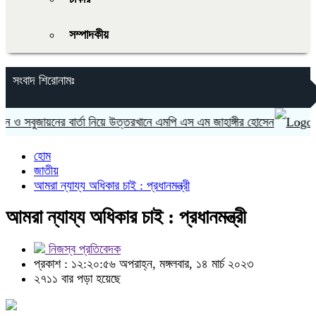
সম্পাদকীয়
সংবাদ শিরোনামঃ
সবুজায়নের বার্তা নিয়ে উত্তরখানে এমপি এস এম জাহাঙ্গীর হোসেন
ভারত 
হোম
জাতীয়
আমরা ন্যায্য অধিকার চাই : প্রধানমন্ত্রী
আমরা ন্যায্য অধিকার চাই : প্রধানমন্ত্রী
নিজস্ব প্রতিবেদক
প্রকাশ : ১২:২০:৫৬ অপরাহ্ন, মঙ্গলবার, ১৪ মার্চ ২০২৩
২৭১১ বার পড়া হয়েছে