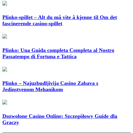
Plinko-spillet – Alt du må vite å kjenne til Om det
fascinerende casino-spillet
Plinko: Una Guida completa Completa al Nostro
Passatempo di Fortuna e Tattica
Plinko – Najuzbudljivija Casino Zabava s
Jedinstvenom Mehanikom
Dozwolone Casino Online: Szczegółowy Guide dla
Graczy