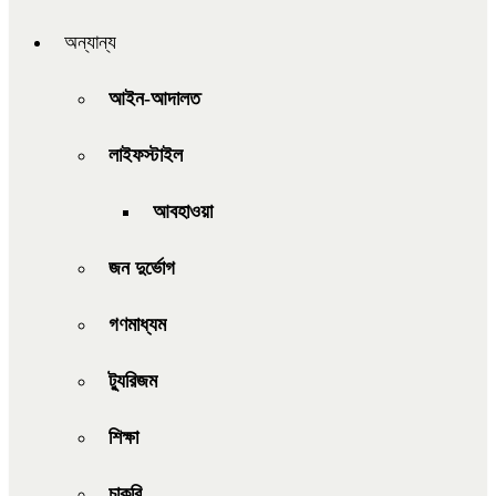
অন্যান্য
আইন-আদালত
লাইফস্টাইল
আবহাওয়া
জন দুর্ভোগ
গণমাধ্যম
ট্যুরিজম
শিক্ষা
চাকরি