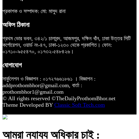
প্রকাশক ও সম্পাদক: মো: মাসুদ রানা
অফিস ঠিকানা
প্রথম ভোর ভবন, ৩৪২/১ চালাবন্দ, আজমপুর, দক্ষিন খাঁন, ঢাকা উত্তর সিটি
কর্পোরেশন, ওয়ার্ড নং-৪৭, ঢাকা-১২৩০ থেকে প্রকাশিত। ফোন:
০১৭১০-৯৫৫৪৭০, ০১৭৩২-৫৪৮৪২৬।
যোগাযোগ
সার্কুলেশন ও বিজ্ঞাপন : ০১৭২৭৬৬১৮৬১ । বিজ্ঞাপন :
addprothombhor@gmail.com, বার্তা :
prothombhor1@gmail.com
© All rights reserved ©TheDailyProthomBhor.net
Theme Developed BY
Classic Soft Tech.com
আমরা ন্যায্য অধিকার চাই :