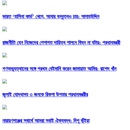
ভারত ‘হাসিনা কার্ড’ খেলে, আবার বন্ধুত্বও চায়: সালাহউদ্দিন
রাজনীতি যেন নিজেদের পেশাগত দায়িত্ব পালনে বিঘ্ন না ঘটায়: প্রধানমন্ত্রী
গণঅভ্যুত্থানের সঙ্গে প্রথম বেইমানি করেন জামায়াত আমির: রাশেদ খাঁন
জুলাই যোদ্ধাসহ ৩ জনকে রিকশা উপহার প্রধানমন্ত্রীর
নারায়ণগঞ্জের স্বার্থে আমরা সবাই ঐক্যবদ্ধ: দিপু ভূঁইয়া