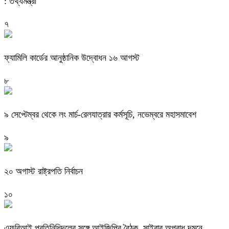
: তথ্যমন্ত্রী
৭
ফ্যামিলি কার্ডের আনুষ্ঠানিক উদ্বোধন ১৬ আগস্ট
৮
৯ সেপ্টেম্বর থেকে লং মার্চ-রেলযাত্রার কর্মসূচি, নভেম্বরে মহাসমাবেশ
৯
২০ অগাস্ট রাষ্ট্রপতি নির্বাচন
১০
এফবিআই প্রতিনিধিদলের সঙ্গে আইজিপির বৈঠক, সাইবার অপরাধ দমনে