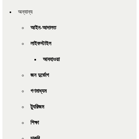
অন্যান্য
আইন-আদালত
লাইফস্টাইল
আবহাওয়া
জন দুর্ভোগ
গণমাধ্যম
ট্যুরিজম
শিক্ষা
চাকরি