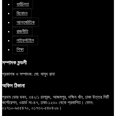
ধর্মচিন্তা
বিনোদন
আন্তর্জাতিক
রাজনীতি
লাইফস্টাইল
শিক্ষা
সম্পাদক মন্ডলী
প্রকাশক ও সম্পাদক: মো: মাসুদ রানা
অফিস ঠিকানা
প্রথম ভোর ভবন, ৩৪২/১ চালাবন্দ, আজমপুর, দক্ষিন খাঁন, ঢাকা উত্তর সিটি
কর্পোরেশন, ওয়ার্ড নং-৪৭, ঢাকা-১২৩০ থেকে প্রকাশিত। ফোন:
০১৭১০-৯৫৫৪৭০, ০১৭৩২-৫৪৮৪২৬।