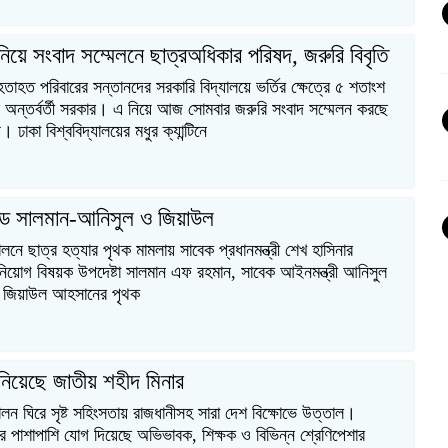
িয়ে সংবাদ সম্মেলনে ছাত্রঅধিকার পরিষদ, জরুরি বিবৃতি
হতাহত পরিবারের সন্তানদের সরকারি বিদ্যালয়ে ভর্তির ক্ষেত্রে ৫ শতাংশ
ছে অন্তর্বর্তী সরকার। এ নিয়ে আজ সোমবার জরুরি সংবাদ সম্মেলন করছে
ঢাকা বিশ্ববিদ্যালয়ের মধুর ক্যান্টিনে
ন্ডে সালমান-আনিসুল ও জিয়াউল
লনে ছাত্র হত্যার পৃথক মামলায় সাবেক প্রধানমন্ত্রী শেখ হাসিনার
িনিয়োগ বিষয়ক উপদেষ্টা সালমান এফ রহমান, সাবেক আইনমন্ত্রী আনিসুল
তা জিয়াউল আহসানের পৃথক
 নিয়েছে জাতীয় শহীদ মিনার
লন ঘিরে সৃষ্ট সহিংসতায় রাজধানীসহ সারা দেশ বিক্ষোভে উত্তাল।
ীদের পাশাপাশি যোগ দিয়েছে অভিভাবক, শিক্ষক ও বিভিন্ন শ্রেণিপেশার