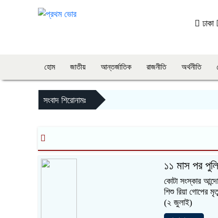
ঢাকা
হোম
জাতীয়
আন্তর্জাতিক
রাজনীতি
অর্থনীতি
সংবাদ শিরোনামঃ
১১ মাস পর পুল
কোটা সংস্কার আন্দ
শিশু রিয়া গোপের মৃ
(২ জুলাই)