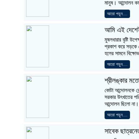
মানুষ। আন্দোলন কর্
আরো পড়ুন....
আমি এই দেশেই 
মুষলধারার বৃষ্টি উপে
প্রকাশ করে সড়কে নে
হলের সামনে বিক্ষো
আরো পড়ুন....
শ্রীলঙ্কার মতো
কোটা আন্দোলনকে কে
সরকার উৎখাতের পরিক
আন্দোলন ছিলো না। 
আরো পড়ুন....
সাবেক ছাত্রনে