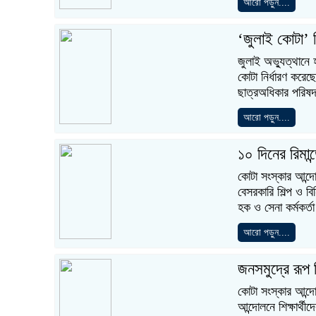
আরো পড়ুন....
‘জুলাই কোটা’ ন
জুলাই অভ্যুত্থানে 
কোটা নির্ধারণ করে
ছাত্রঅধিকার পরিষদ। 
আরো পড়ুন....
১০ দিনের রিমা
কোটা সংস্কার আন্দো
বেসরকারি শিল্প ও ব
হক ও সেনা কর্মকর্
আরো পড়ুন....
জনসমুদ্রে রূপ
কোটা সংস্কার আন্দো
আন্দোলনে শিক্ষার্থ