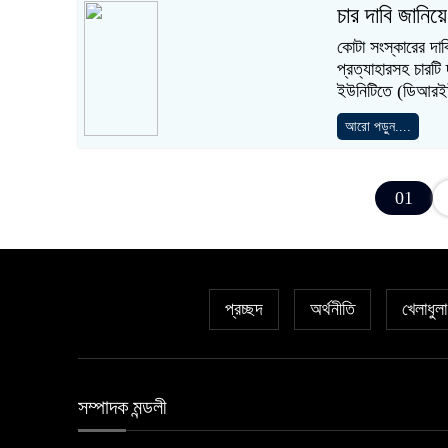
চার দাবি জানিয়ে
কোটা সংস্কারের দাব
প্রত্যাহারসহ চারটি 
ইউনিটিতে (ডিআরইউ
আরো পড়ুন....
01
প্রচ্ছদ
অর্থনীতি
খেলাধুলা
সম্পাদক মন্ডলী