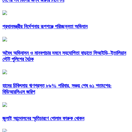
দেশের সব ডিসির জন্য জরুরি নির্দেশনা
প্রধানমন্ত্রীর নির্দেশনায় রূপগঞ্জে পরিচ্ছন্নতা অভিযান
অবৈধ অভিবাসন ও মানবপাচার দমনে সহযোগিতা বাড়াতে সিআইডি–ইতালিয়ান
স্টেট পুলিশের বৈঠক
হামের চিকিৎসায় ঋণগ্রস্ত ৮৯% পরিবার, সঞ্চয় শেষ ৬১ শতাংশের:
বিডিআরসিএস জরিপ
জুলাই আন্দোলনের স্মৃতিচারণে গোলাম ফারুক খোকন