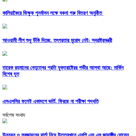
কালিয়াকৈরে ভিক্ষুক পুনর্বাসন লক্ষে বকনা গরু বিতরণ অনুষ্ঠিত
আওয়ামী লীগ শুধু উঁকি দিচ্ছে, তৎপরতার মুরোদ নেই: স্বরাষ্ট্রমন্ত্রী
তারেক রহমানের নেতৃত্বের প্রতি যুক্তরাষ্ট্রের গভীর আস্থা আছে: মার্কিন
বিশেষ দূত
এসএসসির ফলেই একাদশে ভর্তি, ফিরছে না পরীক্ষা পদ্ধতি
সর্বশেষ সংবাদ
উন্নয়ন ও সবুজায়নের বার্তা নিয়ে উত্তরখানে এমপি এস এম জাহাঙ্গীর হোসেন