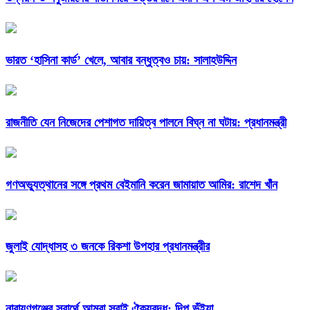
ভারত ‘হাসিনা কার্ড’ খেলে, আবার বন্ধুত্বও চায়: সালাহউদ্দিন
রাজনীতি যেন নিজেদের পেশাগত দায়িত্ব পালনে বিঘ্ন না ঘটায়: প্রধানমন্ত্রী
গণঅভ্যুত্থানের সঙ্গে প্রথম বেইমানি করেন জামায়াত আমির: রাশেদ খাঁন
জুলাই যোদ্ধাসহ ৩ জনকে রিকশা উপহার প্রধানমন্ত্রীর
নারায়ণগঞ্জের স্বার্থে আমরা সবাই ঐক্যবদ্ধ: দিপু ভূঁইয়া