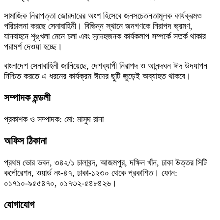
সামাজিক নিরাপত্তা জোরদারের অংশ হিসেবে জনসচেতনতামূলক কার্যক্রমও
পরিচালনা করছে সেনাবাহিনী। বিভিন্ন স্থানে জনগণকে নিরাপদ ভ্রমণ,
যানবাহনে শৃঙ্খলা মেনে চলা এবং সন্দেহজনক কার্যকলাপ সম্পর্কে সতর্ক থাকার
পরামর্শ দেওয়া হচ্ছে।
বাংলাদেশ সেনাবাহিনী জানিয়েছে, দেশব্যাপী নিরাপদ ও আনন্দঘন ঈদ উদযাপন
নিশ্চিত করতে এ ধরনের কার্যক্রম ঈদের ছুটি জুড়েই অব্যাহত থাকবে।
সম্পাদক মন্ডলী
প্রকাশক ও সম্পাদক: মো: মাসুদ রানা
অফিস ঠিকানা
প্রথম ভোর ভবন, ৩৪২/১ চালাবন্দ, আজমপুর, দক্ষিন খাঁন, ঢাকা উত্তর সিটি
কর্পোরেশন, ওয়ার্ড নং-৪৭, ঢাকা-১২৩০ থেকে প্রকাশিত। ফোন:
০১৭১০-৯৫৫৪৭০, ০১৭৩২-৫৪৮৪২৬।
যোগাযোগ