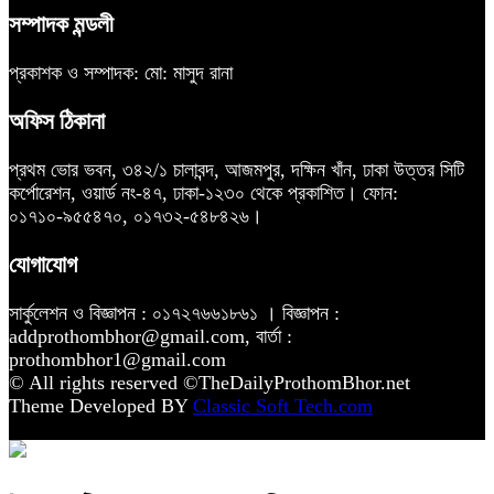
সম্পাদক মন্ডলী
প্রকাশক ও সম্পাদক: মো: মাসুদ রানা
অফিস ঠিকানা
প্রথম ভোর ভবন, ৩৪২/১ চালাবন্দ, আজমপুর, দক্ষিন খাঁন, ঢাকা উত্তর সিটি
কর্পোরেশন, ওয়ার্ড নং-৪৭, ঢাকা-১২৩০ থেকে প্রকাশিত। ফোন:
০১৭১০-৯৫৫৪৭০, ০১৭৩২-৫৪৮৪২৬।
যোগাযোগ
সার্কুলেশন ও বিজ্ঞাপন : ০১৭২৭৬৬১৮৬১ । বিজ্ঞাপন :
addprothombhor@gmail.com, বার্তা :
prothombhor1@gmail.com
© All rights reserved ©TheDailyProthomBhor.net
Theme Developed BY
Classic Soft Tech.com