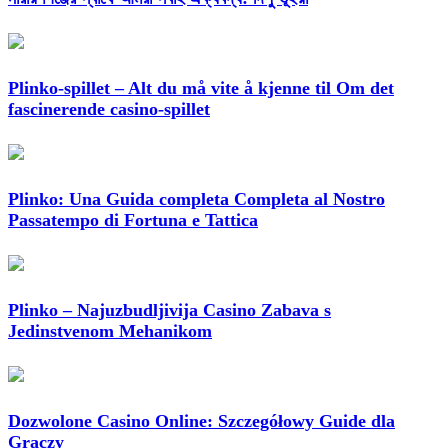
Plinko-spillet – Alt du må vite å kjenne til Om det
fascinerende casino-spillet
Plinko: Una Guida completa Completa al Nostro
Passatempo di Fortuna e Tattica
Plinko – Najuzbudljivija Casino Zabava s
Jedinstvenom Mehanikom
Dozwolone Casino Online: Szczegółowy Guide dla
Graczy