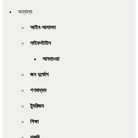
অন্যান্য
আইন-আদালত
লাইফস্টাইল
আবহাওয়া
জন দুর্ভোগ
গণমাধ্যম
ট্যুরিজম
শিক্ষা
চাকরি