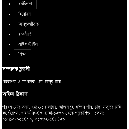
ধর্মচিন্তা
বিনোদন
আন্তর্জাতিক
রাজনীতি
লাইফস্টাইল
শিক্ষা
সম্পাদক মন্ডলী
প্রকাশক ও সম্পাদক: মো: মাসুদ রানা
অফিস ঠিকানা
প্রথম ভোর ভবন, ৩৪২/১ চালাবন্দ, আজমপুর, দক্ষিন খাঁন, ঢাকা উত্তর সিটি
কর্পোরেশন, ওয়ার্ড নং-৪৭, ঢাকা-১২৩০ থেকে প্রকাশিত। ফোন:
০১৭১০-৯৫৫৪৭০, ০১৭৩২-৫৪৮৪২৬।