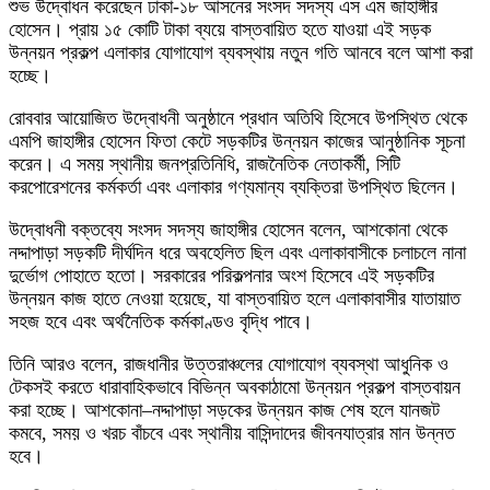
শুভ উদ্বোধন করেছেন ঢাকা-১৮ আসনের সংসদ সদস্য এস এম জাহাঙ্গীর
হোসেন। প্রায় ১৫ কোটি টাকা ব্যয়ে বাস্তবায়িত হতে যাওয়া এই সড়ক
উন্নয়ন প্রকল্প এলাকার যোগাযোগ ব্যবস্থায় নতুন গতি আনবে বলে আশা করা
হচ্ছে।
রোববার আয়োজিত উদ্বোধনী অনুষ্ঠানে প্রধান অতিথি হিসেবে উপস্থিত থেকে
এমপি জাহাঙ্গীর হোসেন ফিতা কেটে সড়কটির উন্নয়ন কাজের আনুষ্ঠানিক সূচনা
করেন। এ সময় স্থানীয় জনপ্রতিনিধি, রাজনৈতিক নেতাকর্মী, সিটি
করপোরেশনের কর্মকর্তা এবং এলাকার গণ্যমান্য ব্যক্তিরা উপস্থিত ছিলেন।
উদ্বোধনী বক্তব্যে সংসদ সদস্য জাহাঙ্গীর হোসেন বলেন, আশকোনা থেকে
নদ্দাপাড়া সড়কটি দীর্ঘদিন ধরে অবহেলিত ছিল এবং এলাকাবাসীকে চলাচলে নানা
দুর্ভোগ পোহাতে হতো। সরকারের পরিকল্পনার অংশ হিসেবে এই সড়কটির
উন্নয়ন কাজ হাতে নেওয়া হয়েছে, যা বাস্তবায়িত হলে এলাকাবাসীর যাতায়াত
সহজ হবে এবং অর্থনৈতিক কর্মকাণ্ডও বৃদ্ধি পাবে।
তিনি আরও বলেন, রাজধানীর উত্তরাঞ্চলের যোগাযোগ ব্যবস্থা আধুনিক ও
টেকসই করতে ধারাবাহিকভাবে বিভিন্ন অবকাঠামো উন্নয়ন প্রকল্প বাস্তবায়ন
করা হচ্ছে। আশকোনা–নদ্দাপাড়া সড়কের উন্নয়ন কাজ শেষ হলে যানজট
কমবে, সময় ও খরচ বাঁচবে এবং স্থানীয় বাসিন্দাদের জীবনযাত্রার মান উন্নত
হবে।