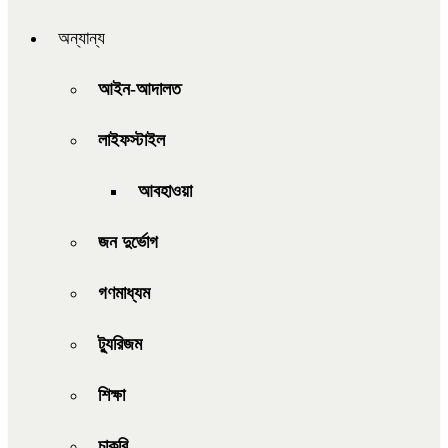
অন্যান্য
আইন-আদালত
লাইফস্টাইল
আবহাওয়া
জন দুর্ভোগ
গণমাধ্যম
ট্যুরিজম
শিক্ষা
চাকরি