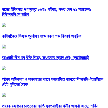
হামের চিকিৎসায় ঋণগ্রস্ত ৮৯% পরিবার, সঞ্চয় শেষ ৬১ শতাংশের:
বিডিআরসিএস জরিপ
কালিয়াকৈরে ভিক্ষুক পুনর্বাসন লক্ষে বকনা গরু বিতরণ অনুষ্ঠিত
আওয়ামী লীগ শুধু উঁকি দিচ্ছে, তৎপরতার মুরোদ নেই: স্বরাষ্ট্রমন্ত্রী
অবৈধ অভিবাসন ও মানবপাচার দমনে সহযোগিতা বাড়াতে সিআইডি–ইতালিয়ান
স্টেট পুলিশের বৈঠক
তারেক রহমানের নেতৃত্বের প্রতি যুক্তরাষ্ট্রের গভীর আস্থা আছে: মার্কিন