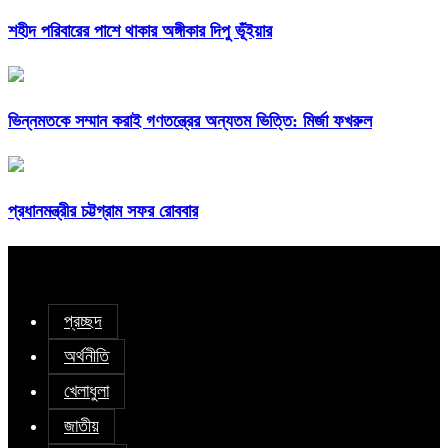
শহীদ পরিবারের পাশে থাকার অঙ্গীকার দিপু ভূঁইয়ার
ভিন্নমতকে সম্মান করাই গণতন্ত্রের অন্যতম ভিত্তি: মির্জা ফখরুল
প্রধানমন্ত্রীর চট্টগ্রাম সফর রোববার
প্রচ্ছদ
অর্থনীতি
খেলাধুলা
জাতীয়