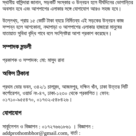
স্থানীয় বাসিন্দারা জানান, সড়কটি সংস্কার ও উন্নয়ন হলে দীর্ঘদিনের ভোগান্তির
অবসান হবে এবং আশপাশের এলাকার সঙ্গে যোগাযোগ আরও সহজ হবে।
উল্লেখ্য, প্রায় ১৫ কোটি টাকা ব্যয়ে নির্মিতব্য এই সড়কের উন্নয়ন কাজ
সম্পন্ন হলে আশকোনা, নদ্দাপাড়া ও আশপাশের এলাকার হাজারো মানুষের
যাতায়াত সুবিধা বৃদ্ধি পাবে বলে সংশ্লিষ্টরা আশা প্রকাশ করেছেন।
সম্পাদক মন্ডলী
প্রকাশক ও সম্পাদক: মো: মাসুদ রানা
অফিস ঠিকানা
প্রথম ভোর ভবন, ৩৪২/১ চালাবন্দ, আজমপুর, দক্ষিন খাঁন, ঢাকা উত্তর সিটি
কর্পোরেশন, ওয়ার্ড নং-৪৭, ঢাকা-১২৩০ থেকে প্রকাশিত। ফোন:
০১৭১০-৯৫৫৪৭০, ০১৭৩২-৫৪৮৪২৬।
যোগাযোগ
সার্কুলেশন ও বিজ্ঞাপন : ০১৭২৭৬৬১৮৬১ । বিজ্ঞাপন :
addprothombhor@gmail.com, বার্তা :