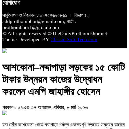
যোগাযোগ
সার্কুলেশন ও বিজ্ঞাপন : ০১৭২৭৬৬১৮৬১ । বিজ্ঞাপন :
addprothombhor@gmail.com, বার্তা :
prothombhor1@gmail.com
© All rights reserved ©TheDailyProthomBhor.net
Theme Developed BY
Classic Soft Tech.com
আশকোনা–নদ্দাপাড়া সড়কের ১৫ কোটি
টাকার উন্নয়ন কাজের উদ্বোধন
করলেন এমপি জাহাঙ্গীর হোসেন
প্রকাশ : ০৭:৫৪:৩৭ অপরাহ্ন, রবিবার, ৮ মার্চ ২০২৬
রাজধানীর আশকোনা থেকে নদ্দাপাড়া পর্যন্ত গুরুত্বপূর্ণ সড়কের উন্নয়ন কাজের