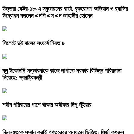
উত্তরা সেক্টর-১৮-এ সবুজায়নের বার্তা, বৃক্ষরোপণ অভিযান ও র‍্যালির
উদ্বোধন করলেন এমপি এস এম জাহাঙ্গীর হোসেন
সিলেটে দুই বাসের সংঘর্ষে নিহত ৯
ব্লু ইকোনমি সম্ভাবনাকে কাজে লাগাতে সরকার বিভিন্ন পরিকল্পনা
নিয়েছে: স্বরাষ্ট্রমন্ত্রী
শহীদ পরিবারের পাশে থাকার অঙ্গীকার দিপু ভূঁইয়ার
ভিন্নমতকে সম্মান করাই গণতন্ত্রের অন্যতম ভিত্তি: মির্জা ফখরুল