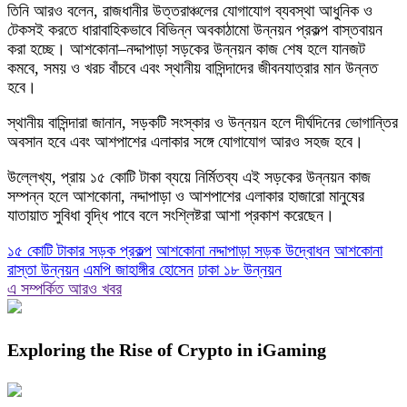
তিনি আরও বলেন, রাজধানীর উত্তরাঞ্চলের যোগাযোগ ব্যবস্থা আধুনিক ও
টেকসই করতে ধারাবাহিকভাবে বিভিন্ন অবকাঠামো উন্নয়ন প্রকল্প বাস্তবায়ন
করা হচ্ছে। আশকোনা–নদ্দাপাড়া সড়কের উন্নয়ন কাজ শেষ হলে যানজট
কমবে, সময় ও খরচ বাঁচবে এবং স্থানীয় বাসিন্দাদের জীবনযাত্রার মান উন্নত
হবে।
স্থানীয় বাসিন্দারা জানান, সড়কটি সংস্কার ও উন্নয়ন হলে দীর্ঘদিনের ভোগান্তির
অবসান হবে এবং আশপাশের এলাকার সঙ্গে যোগাযোগ আরও সহজ হবে।
উল্লেখ্য, প্রায় ১৫ কোটি টাকা ব্যয়ে নির্মিতব্য এই সড়কের উন্নয়ন কাজ
সম্পন্ন হলে আশকোনা, নদ্দাপাড়া ও আশপাশের এলাকার হাজারো মানুষের
যাতায়াত সুবিধা বৃদ্ধি পাবে বলে সংশ্লিষ্টরা আশা প্রকাশ করেছেন।
১৫ কোটি টাকার সড়ক প্রকল্প
আশকোনা নদ্দাপাড়া সড়ক উদ্বোধন
আশকোনা
রাস্তা উন্নয়ন
এমপি জাহাঙ্গীর হোসেন
ঢাকা ১৮ উন্নয়ন
এ সম্পর্কিত আরও খবর
Exploring the Rise of Crypto in iGaming