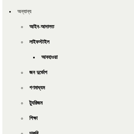
অন্যান্য
আইন-আদালত
লাইফস্টাইল
আবহাওয়া
জন দুর্ভোগ
গণমাধ্যম
ট্যুরিজম
শিক্ষা
চাকরি