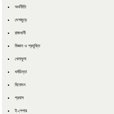
অর্থনীতি
দেশজুড়ে
রাজধানী
বিজ্ঞান ও প্রযুক্তি
খেলাধুলা
ধর্মচিন্তা
বিনোদন
প্রবাস
ই-পেপার