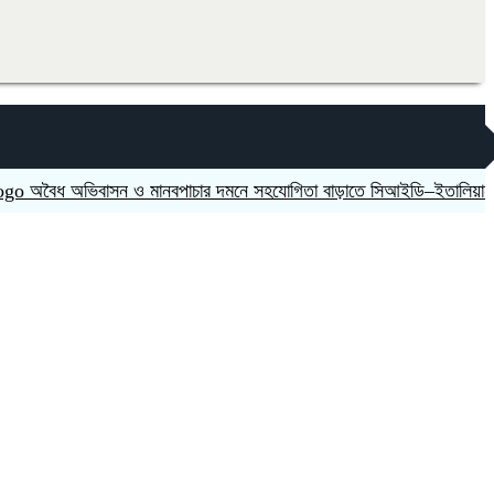
ধ অভিবাসন ও মানবপাচার দমনে সহযোগিতা বাড়াতে সিআইডি–ইতালিয়ান স্টেট পু