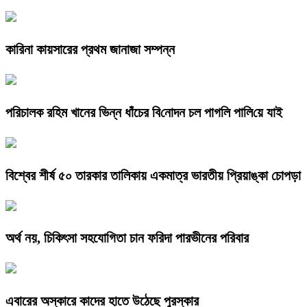
কারিনা কায়সারের প্রথম জানাজা সম্পন্ন
প‌রিচালক র‌হিম খানের ভিন্ন ধাঁচের বি‌নো‌দন চল পাগ‌লি পা‌লি‌য়ে যাই
বিশ্বের শীর্ষ ৫০ তারকার তালিকায় একমাত্র ভারতীয় প্রিয়াঙ্কা চোপড়া
অর্থ নয়, চিকিৎসা সহযোগিতা চান ফরিদা পারভীনের পরিবার
এবারের অস্কারে কাদের হাতে উঠেছে পুরস্কার