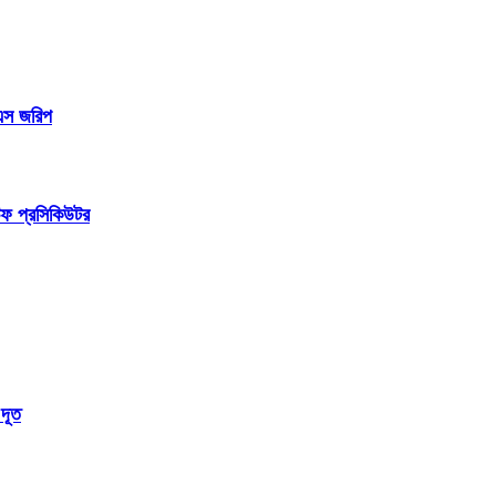
িএস জরিপ
চিফ প্রসিকিউটর
 দূত