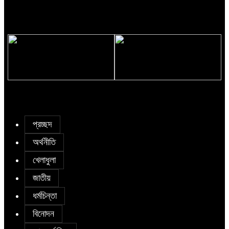
ভারত ‘হাসিনা কার্ড’ খেলে, আবার
রাজনীতি যেন নিজেদের পেশাগত দায়িত্ব
বন্ধুত্বও চায়: সালাহউদ্দিন
পালনে বিঘ্ন না ঘটায়: প্রধানমন্ত্রী
গণঅভ্যুত্থানের সঙ্গে প্রথম বেইমানি
জুলাই যোদ্ধাসহ ৩ জনকে রিকশা উপহার
করেন জামায়াত আমির: রাশেদ খাঁন
প্রধানমন্ত্রীর
প্রচ্ছদ
অর্থনীতি
খেলাধুলা
জাতীয়
ধর্মচিন্তা
বিনোদন