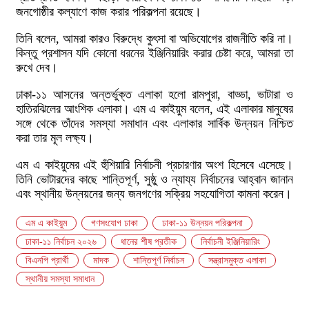
জনগোষ্ঠীর কল্যাণে কাজ করার পরিকল্পনা রয়েছে।
তিনি বলেন, আমরা কারও বিরুদ্ধে কুৎসা বা অভিযোগের রাজনীতি করি না।
কিন্তু প্রশাসন যদি কোনো ধরনের ইঞ্জিনিয়ারিং করার চেষ্টা করে, আমরা তা
রুখে দেব।
ঢাকা-১১ আসনের অন্তর্ভুক্ত এলাকা হলো রামপুরা, বাড্ডা, ভাটারা ও
হাতিরঝিলের আংশিক এলাকা। এম এ কাইয়ুম বলেন, এই এলাকার মানুষের
সঙ্গে থেকে তাঁদের সমস্যা সমাধান এবং এলাকার সার্বিক উন্নয়ন নিশ্চিত
করা তার মূল লক্ষ্য।
এম এ কাইয়ুমের এই হুঁশিয়ারি নির্বাচনী প্রচারণার অংশ হিসেবে এসেছে।
তিনি ভোটারদের কাছে শান্তিপূর্ণ, সুষ্ঠু ও ন্যায্য নির্বাচনের আহ্বান জানান
এবং স্থানীয় উন্নয়নের জন্য জনগণের সক্রিয় সহযোগিতা কামনা করেন।
এম এ কাইয়ুম
গণসংযোগ ঢাকা
ঢাকা-১১ উন্নয়ন পরিকল্পনা
ঢাকা-১১ নির্বাচন ২০২৬
ধানের শীষ প্রতীক
নির্বাচনী ইঞ্জিনিয়ারিং
বিএনপি প্রার্থী
মাদক
শান্তিপূর্ণ নির্বাচন
সন্ত্রাসমুক্ত এলাকা
স্থানীয় সমস্যা সমাধান