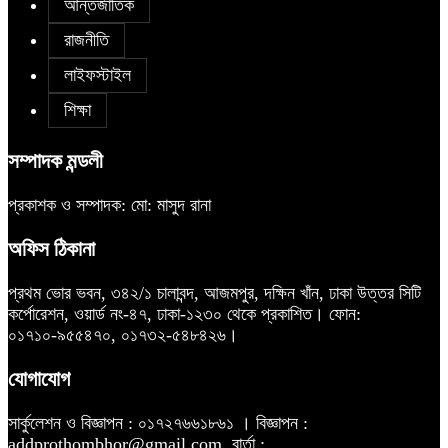
আন্তর্জাতিক
রাজনীতি
লাইফস্টাইল
শিক্ষা
সম্পাদক মন্ডলী
প্রকাশক ও সম্পাদক: মো: মাসুদ রানা
অফিস ঠিকানা
প্রথম ভোর ভবন, ৩৪২/১ চালাবন্দ, আজমপুর, দক্ষিন খাঁন, ঢাকা উত্তর সিটি
কর্পোরেশন, ওয়ার্ড নং-৪৭, ঢাকা-১২৩০ থেকে প্রকাশিত। ফোন:
০১৭১০-৯৫৫৪৭০, ০১৭৩২-৫৪৮৪২৬।
যোগাযোগ
সার্কুলেশন ও বিজ্ঞাপন : ০১৭২৭৬৬১৮৬১ । বিজ্ঞাপন :
addprothombhor@gmail.com, বার্তা :