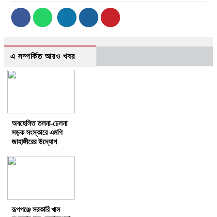
এ সম্পর্কিত আরও খবর
অবহেলিত তলনা-ঢেলনা
সড়ক সংস্কারে এমপি
জাহাঙ্গীরের উদ্যোগ
রূপগঞ্জে সরকারি খাল