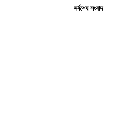
সর্বশেষ সংবাদ
এফবিআই প্রতিনিধিদলের সঙ্গে
আইজিপির বৈঠক, সাইবার অপরাধ
দমনে সহযোগিতা জোরদারের ওপর
গুরুত্ব
দেশের সব ডিসির জন্য জরুরি নির্দেশনা