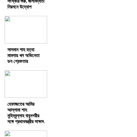
সংস্কার শুরু, জলাবদ্ধতা
নিরসনে উদ্যোগ
সালমান শাহ হত্যা
মামলায় খল অভিনেতা
ডন গ্রেফতার
হেফাজতের আমির
আল্লামা শাহ
মুহিব্বুল্লাহ বাবুনগরীর
সঙ্গে প্রধানমন্ত্রীর সাক্ষাৎ