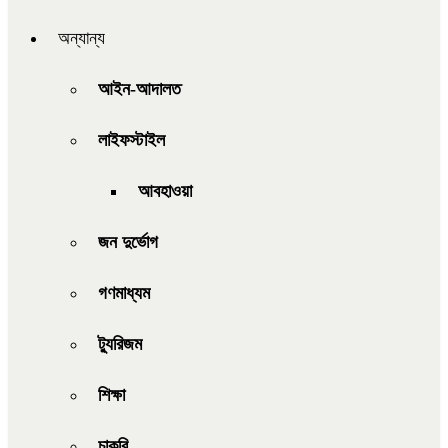
অন্যান্য
আইন-আদালত
লাইফস্টাইল
আবহাওয়া
জন দুর্ভোগ
গণমাধ্যম
ট্যুরিজম
শিক্ষা
চাকরি