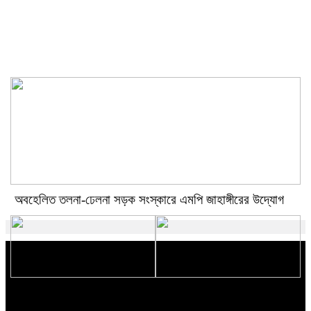
এসএসসির ফলেই একাদশে ভর্তি,
ফিরছে না পরীক্ষা পদ্ধতি
অবহেলিত তলনা-ঢেলনা সড়ক সংস্কারে এমপি জাহাঙ্গীরের উদ্যোগ
রূপগঞ্জে সরকারি খাল সংস্কার শুরু,
সালমান শাহ হত্যা মামলায় খল অভিনেতা
জলাবদ্ধতা নিরসনে উদ্যোগ
ডন গ্রেফতার