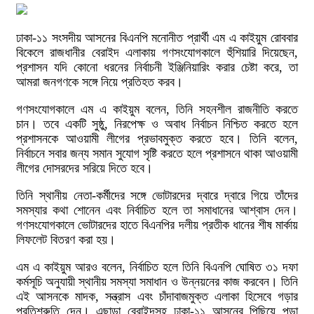
ঢাকা-১১ সংসদীয় আসনের বিএনপি মনোনীত প্রার্থী এম এ কাইয়ুম রোববার
বিকেলে রাজধানীর বেরাইদ এলাকায় গণসংযোগকালে হুঁশিয়ারি দিয়েছেন,
প্রশাসন যদি কোনো ধরনের নির্বাচনী ইঞ্জিনিয়ারিং করার চেষ্টা করে, তা
আমরা জনগণকে সঙ্গে নিয়ে প্রতিহত করব।
গণসংযোগকালে এম এ কাইয়ুম বলেন, তিনি সহনশীল রাজনীতি করতে
চান। তবে একটি সুষ্ঠু, নিরপেক্ষ ও অবাধ নির্বাচন নিশ্চিত করতে হলে
প্রশাসনকে আওয়ামী লীগের প্রভাবমুক্ত করতে হবে। তিনি বলেন,
নির্বাচনে সবার জন্য সমান সুযোগ সৃষ্টি করতে হলে প্রশাসনে থাকা আওয়ামী
লীগের দোসরদের সরিয়ে দিতে হবে।
তিনি স্থানীয় নেতা-কর্মীদের সঙ্গে ভোটারদের দ্বারে দ্বারে গিয়ে তাঁদের
সমস্যার কথা শোনেন এবং নির্বাচিত হলে তা সমাধানের আশ্বাস দেন।
গণসংযোগকালে ভোটারদের হাতে বিএনপির দলীয় প্রতীক ধানের শীষ মার্কায়
লিফলেট বিতরণ করা হয়।
এম এ কাইয়ুম আরও বলেন, নির্বাচিত হলে তিনি বিএনপি ঘোষিত ৩১ দফা
কর্মসূচি অনুযায়ী স্থানীয় সমস্যা সমাধান ও উন্নয়নের কাজ করবেন। তিনি
এই আসনকে মাদক, সন্ত্রাস এবং চাঁদাবাজমুক্ত এলাকা হিসেবে গড়ার
প্রতিশ্রুতি দেন। এছাড়া বেরাইদসহ ঢাকা-১১ আসনের পিছিয়ে পড়া