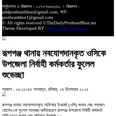
সার্কুলেশন ও বিজ্ঞাপন : ০১৭২৭৬৬১৮৬১ । বিজ্ঞাপন :
addprothombhor@gmail.com, বার্তা :
prothombhor1@gmail.com
© All rights reserved ©TheDailyProthomBhor.net
Theme Developed BY
Classic Soft Tech.com
রূপগঞ্জ থানায় নবযোগদানকৃত ওসিকে
উপজেলা নির্বাহী কর্মকর্তার ফুলেল
শুভেচ্ছা
প্রকাশ : ০৬:১৮:৪৫ অপরাহ্ন, রবিবার, ১৪ ডিসেম্বর ২০২৫
রূপগঞ্জ থানায় নবযোগদানকৃত অফিসার ইনচার্জ (ওসি) জনাব মোঃ সবজেল
হোসেন-কে ফুলেল শুভেচ্ছা জানিয়েছেন রূপগঞ্জ উপজেলা নির্বাহী কর্মকর্তা
(ইউএনও) জনাব মোঃ সাইফুল ইসলাম।।