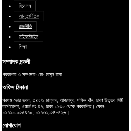
বিনোদন
আন্তর্জাতিক
রাজনীতি
লাইফস্টাইল
শিক্ষা
সম্পাদক মন্ডলী
প্রকাশক ও সম্পাদক: মো: মাসুদ রানা
অফিস ঠিকানা
প্রথম ভোর ভবন, ৩৪২/১ চালাবন্দ, আজমপুর, দক্ষিন খাঁন, ঢাকা উত্তর সিটি
কর্পোরেশন, ওয়ার্ড নং-৪৭, ঢাকা-১২৩০ থেকে প্রকাশিত। ফোন:
০১৭১০-৯৫৫৪৭০, ০১৭৩২-৫৪৮৪২৬।
যোগাযোগ