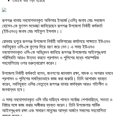
৩৪৫৪ বার পড়া হয়েছে
রূপগঞ্জ থানায় নবযোগদানকৃত অফিসার ইনচার্জ (ওসি) জনাব মোঃ সবজেল
হোসেন-কে ফুলেল শুভেচ্ছা জানিয়েছেন রূপগঞ্জ উপজেলা নির্বাহী কর্মকর্তা
(ইউএনও) জনাব মোঃ সাইফুল ইসলাম।।
রোববার দুপুরে রূপগঞ্জ উপজেলা নির্বাহী অফিসারের কার্যালয়ে সাক্ষাতে ইউএনও
নবনিযুক্ত ওসি-কে ফুলের দিয়ে বরণ করে নেন। এ সময় ইউএনও
নবযোগদানকৃত ওসি-কে অভিনন্দন জানিয়ে রূপগঞ্জ উপজেলার আইনশৃঙ্খলা
পরিস্থিতি আরও উন্নত করতে প্রশাসন ও পুলিশের মধ্যে পারস্পরিক
সহযোগিতার ওপর গুরুত্বারোপ করেন।
উপজেলা নির্বাহী কর্মকর্তা বলেন, জনগণের জানমাল রক্ষা, মাদক ও অপরাধ দমনে
প্রশাসন ও পুলিশের সমন্বিতভাবে কাজ করা জরুরি। তিনি আশাবাদ ব্যক্ত
করেন, নবনিযুক্ত ওসির নেতৃত্বে রূপগঞ্জ থানার কার্যক্রম আরও গতিশীল ও
জনবান্ধব হবে।
এ সময় নবযোগদানকৃত ওসি তাঁর দায়িত্ব পালনে সর্বোচ্চ পেশাদারিত্ব, সততা ও
নিষ্ঠার সঙ্গে কাজ করার অঙ্গীকার ব্যক্ত করেন। তিনি উপজেলার সার্বিক
আইনশৃঙ্খলা রক্ষা এবং সাধারণ মানুষের আস্থা অর্জনে সকলের সহযোগিতা