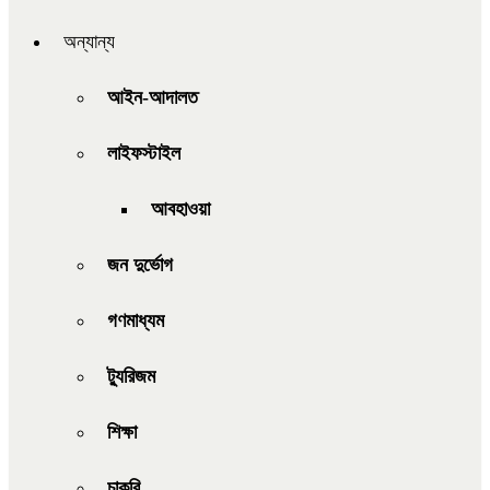
অন্যান্য
আইন-আদালত
লাইফস্টাইল
আবহাওয়া
জন দুর্ভোগ
গণমাধ্যম
ট্যুরিজম
শিক্ষা
চাকরি