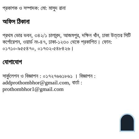
প্রকাশক ও সম্পাদক: মো: মাসুদ রানা
অফিস ঠিকানা
প্রথম ভোর ভবন, ৩৪২/১ চালাবন্দ, আজমপুর, দক্ষিন খাঁন, ঢাকা উত্তর সিটি
কর্পোরেশন, ওয়ার্ড নং-৪৭, ঢাকা-১২৩০ থেকে প্রকাশিত। ফোন:
০১৭১০-৯৫৫৪৭০, ০১৭৩২-৫৪৮৪২৬।
যোগাযোগ
সার্কুলেশন ও বিজ্ঞাপন : ০১৭২৭৬৬১৮৬১ । বিজ্ঞাপন :
addprothombhor@gmail.com, বার্তা :
prothombhor1@gmail.com