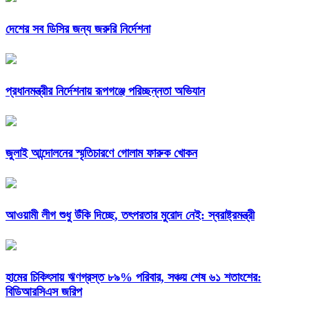
দেশের সব ডিসির জন্য জরুরি নির্দেশনা
প্রধানমন্ত্রীর নির্দেশনায় রূপগঞ্জে পরিচ্ছন্নতা অভিযান
জুলাই আন্দোলনের স্মৃতিচারণে গোলাম ফারুক খোকন
আওয়ামী লীগ শুধু উঁকি দিচ্ছে, তৎপরতার মুরোদ নেই: স্বরাষ্ট্রমন্ত্রী
হামের চিকিৎসায় ঋণগ্রস্ত ৮৯% পরিবার, সঞ্চয় শেষ ৬১ শতাংশের:
বিডিআরসিএস জরিপ