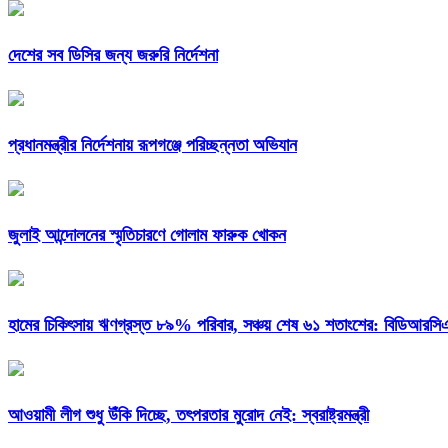
দেশের সব ডিসির জন্য জরুরি নির্দেশনা
প্রধানমন্ত্রীর নির্দেশনায় রূপগঞ্জে পরিচ্ছন্নতা অভিযান
জুলাই আন্দোলনের স্মৃতিচারণে গোলাম ফারুক খোকন
হামের চিকিৎসায় ঋণগ্রস্ত ৮৯% পরিবার, সঞ্চয় শেষ ৬১ শতাংশের: বিডিআরস
আওয়ামী লীগ শুধু উঁকি দিচ্ছে, তৎপরতার মুরোদ নেই: স্বরাষ্ট্রমন্ত্রী