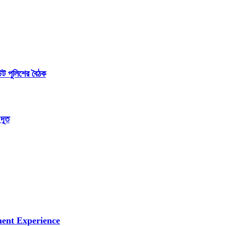
েট পুলিশের বৈঠক
 দূত
ment Experience