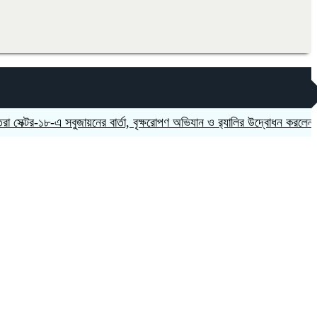
র-১৮-এ সবুজায়নের বার্তা, বৃক্ষরোপণ অভিযান ও র‍্যালির উদ্বোধন করলেন এমপি এ