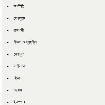
অর্থনীতি
দেশজুড়ে
রাজধানী
বিজ্ঞান ও প্রযুক্তি
খেলাধুলা
ধর্মচিন্তা
বিনোদন
প্রবাস
ই-পেপার