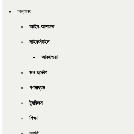
অন্যান্য
আইন-আদালত
লাইফস্টাইল
আবহাওয়া
জন দুর্ভোগ
গণমাধ্যম
ট্যুরিজম
শিক্ষা
চাকরি