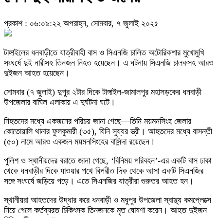
প্রকাশ : ০৬:০৯:২২ অপরাহ্ন, সোমবার, ৭ জুলাই ২০২৫
টাঙ্গাইলের ধনবাড়ীতে যাত্রীবাহী বাস ও সিএনজি চালিত অটোরিকশার মুখোমুখি
সংঘর্ষে দুই নারীসহ তিনজন নিহত হয়েছেন। এ ঘটনায় সিএনজি চালকসহ আরও
দুইজন আহত হয়েছেন।
সোমবার (৭ জুলাই) দুপুর ২টার দিকে টাঙ্গাইল-জামালপুর মহাসড়কের ধনবাড়ী
উপজেলার বাঘিল এলাকায় এ দুর্ঘটনা ঘটে।
নিহতদের মধ্যে একজনের পরিচয় জানা গেছে—তিনি ময়মনসিংহ জেলার
কোতোয়ালি থানার ফুলকুমারী (৩৫), যিনি সুয্যর স্ত্রী। আহতদের মধ্যে বাসন্তী
(৫০) নামে আরও একজন ময়মনসিংহের বাসিন্দা রয়েছেন।
পুলিশ ও স্থানীয়দের বরাতে জানা গেছে, ‘বিনিময় পরিবহন’-এর একটি বাস ঢাকা
থেকে ধনবাড়ীর দিকে যাওয়ার পথে বিপরীত দিক থেকে আসা একটি সিএনজির
সঙ্গে সংঘর্ষে জড়িয়ে পড়ে। এতে সিএনজির যাত্রীরা গুরুতর আহত হন।
স্থানীয়রা আহতদের উদ্ধার করে ধনবাড়ী ও মধুপুর উপজেলা স্বাস্থ্য কমপ্লেক্সে
নিয়ে গেলে কর্তব্যরত চিকিৎসক তিনজনকে মৃত ঘোষণা করেন। আহত দুইজন