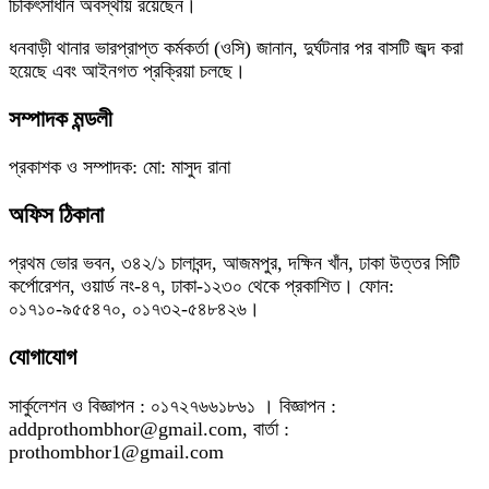
চিকিৎসাধীন অবস্থায় রয়েছেন।
ধনবাড়ী থানার ভারপ্রাপ্ত কর্মকর্তা (ওসি) জানান, দুর্ঘটনার পর বাসটি জব্দ করা
হয়েছে এবং আইনগত প্রক্রিয়া চলছে।
সম্পাদক মন্ডলী
প্রকাশক ও সম্পাদক: মো: মাসুদ রানা
অফিস ঠিকানা
প্রথম ভোর ভবন, ৩৪২/১ চালাবন্দ, আজমপুর, দক্ষিন খাঁন, ঢাকা উত্তর সিটি
কর্পোরেশন, ওয়ার্ড নং-৪৭, ঢাকা-১২৩০ থেকে প্রকাশিত। ফোন:
০১৭১০-৯৫৫৪৭০, ০১৭৩২-৫৪৮৪২৬।
যোগাযোগ
সার্কুলেশন ও বিজ্ঞাপন : ০১৭২৭৬৬১৮৬১ । বিজ্ঞাপন :
addprothombhor@gmail.com, বার্তা :
prothombhor1@gmail.com