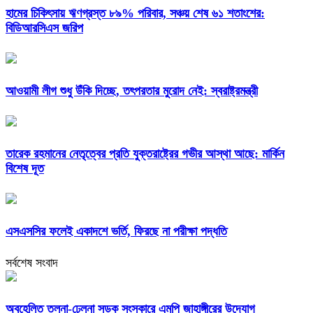
হামের চিকিৎসায় ঋণগ্রস্ত ৮৯% পরিবার, সঞ্চয় শেষ ৬১ শতাংশের:
বিডিআরসিএস জরিপ
আওয়ামী লীগ শুধু উঁকি দিচ্ছে, তৎপরতার মুরোদ নেই: স্বরাষ্ট্রমন্ত্রী
তারেক রহমানের নেতৃত্বের প্রতি যুক্তরাষ্ট্রের গভীর আস্থা আছে: মার্কিন
বিশেষ দূত
এসএসসির ফলেই একাদশে ভর্তি, ফিরছে না পরীক্ষা পদ্ধতি
সর্বশেষ সংবাদ
অবহেলিত তলনা-ঢেলনা সড়ক সংস্কারে এমপি জাহাঙ্গীরের উদ্যোগ