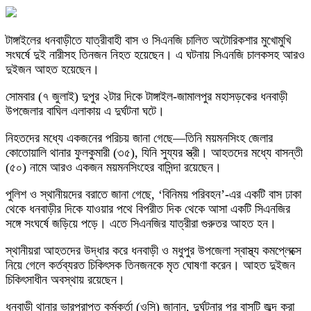
টাঙ্গাইলের ধনবাড়ীতে যাত্রীবাহী বাস ও সিএনজি চালিত অটোরিকশার মুখোমুখি
সংঘর্ষে দুই নারীসহ তিনজন নিহত হয়েছেন। এ ঘটনায় সিএনজি চালকসহ আরও
দুইজন আহত হয়েছেন।
সোমবার (৭ জুলাই) দুপুর ২টার দিকে টাঙ্গাইল-জামালপুর মহাসড়কের ধনবাড়ী
উপজেলার বাঘিল এলাকায় এ দুর্ঘটনা ঘটে।
নিহতদের মধ্যে একজনের পরিচয় জানা গেছে—তিনি ময়মনসিংহ জেলার
কোতোয়ালি থানার ফুলকুমারী (৩৫), যিনি সুয্যর স্ত্রী। আহতদের মধ্যে বাসন্তী
(৫০) নামে আরও একজন ময়মনসিংহের বাসিন্দা রয়েছেন।
পুলিশ ও স্থানীয়দের বরাতে জানা গেছে, ‘বিনিময় পরিবহন’-এর একটি বাস ঢাকা
থেকে ধনবাড়ীর দিকে যাওয়ার পথে বিপরীত দিক থেকে আসা একটি সিএনজির
সঙ্গে সংঘর্ষে জড়িয়ে পড়ে। এতে সিএনজির যাত্রীরা গুরুতর আহত হন।
স্থানীয়রা আহতদের উদ্ধার করে ধনবাড়ী ও মধুপুর উপজেলা স্বাস্থ্য কমপ্লেক্সে
নিয়ে গেলে কর্তব্যরত চিকিৎসক তিনজনকে মৃত ঘোষণা করেন। আহত দুইজন
চিকিৎসাধীন অবস্থায় রয়েছেন।
ধনবাড়ী থানার ভারপ্রাপ্ত কর্মকর্তা (ওসি) জানান, দুর্ঘটনার পর বাসটি জব্দ করা