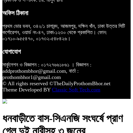
অফিস ঠিকানা
প্রথম ভোর ভবন, ৩৪২/১ চালাবন্দ, আজমপুর, দক্ষিন খাঁন, ঢাকা উত্তর সিটি
কর্পোরেশন, ওয়ার্ড নং-৪৭, ঢাকা-১২৩০ থেকে প্রকাশিত। ফোন:
০১৭১০-৯৫৫৪৭০, ০১৭৩২-৫৪৮৪২৬।
যোগাযোগ
সার্কুলেশন ও বিজ্ঞাপন : ০১৭২৭৬৬১৮৬১ । বিজ্ঞাপন :
addprothombhor@gmail.com, বার্তা :
prothombhor1@gmail.com
© All rights reserved ©TheDailyProthomBhor.net
Theme Developed BY
Classic Soft Tech.com
ধনবাড়ীতে বাস-সিএনজি সংঘর্ষে প্রাণ
গেল দুই নারীসহ ৩ জনের