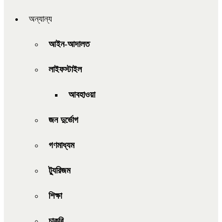
অন্যান্য
আইন-আদালত
লাইফস্টাইল
আবহাওয়া
জন দুর্ভোগ
গণমাধ্যম
ট্যুরিজম
শিক্ষা
চাকরি