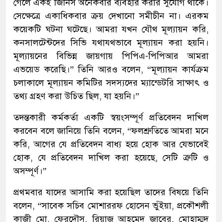
গেলে একই জিনিস অনেকবার ব্যবহার করার সুযোগ থাকে।
সেক্ষেত্রে একাধিকবার ক্রয় দেখানো সমীচীন না। এরকম
কয়েকটি ঘটনা ঘটেছে। আমরা যখন যৌথ মূল্যায়ন করি,
কনসালটেন্টদের সিভি যথাযথভাবে মূল্যায়ন করা হয়নি।
মূল্যায়নের বিভিন্ন জায়গায় পিপিএ-পিপিআর আমরা
এভয়েড করেছি।” তিনি আরও বলেন, “মূল্যায়ন কার্যক্রম
চলাকালে মূল্যায়ন কমিটির সদস্যদের ম্যান্ডেটরি সাক্ষাৎ ও
তথ্য গ্রহণ করা উচিত ছিল, যা হয়নি।”
তদন্তকারী কর্মকর্তা একটি স্বয়ংসম্পূর্ণ প্রতিবেদন দাখিল
করবেন বলে জানিয়ে তিনি বলেন, “ফলশ্রুতিতে আমরা মনে
করি, আগের যে প্রতিবেদন বাধ্য হয়ে হোক আর যেভাবেই
হোক, যে প্রতিবেদন দাখিল করা হয়েছে, সেটি ত্রুটি ও
অসম্পূর্ণ।”
প্রথমবার যাদের আসামি করা হয়েছিল তাদের বিষয়ে তিনি
বলেন, “সাবেক সচিব মোশাররফ হোসেন ভুঁইয়া, প্রকৌশলী
কাজী মো. ফেরদৌস, রিয়াজ আহমেদ জাবের, মোহাম্মদ