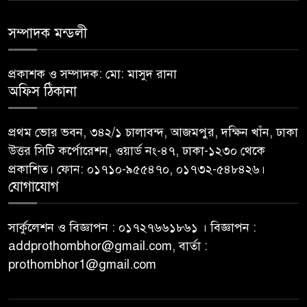
সম্পাদক মন্ডলী
প্রকাশক ও সম্পাদক: মো: মাসুদ রানা
অফিস ঠিকানা
প্রথম ভোর ভবন, ৩৪২/১ চালাবন্দ, আজমপুর, দক্ষিন খাঁন, ঢাকা
উত্তর সিটি কর্পোরেশন, ওয়ার্ড নং-৪৭, ঢাকা-১২৩০ থেকে
প্রকাশিত। ফোন: ০১৭১০-৯৫৫৪৭০, ০১৭৩২-৫৪৮৪২৬।
যোগাযোগ
সার্কুলেশন ও বিজ্ঞাপন : ০১৭২৭৬৬১৮৬১ । বিজ্ঞাপন :
addprothombhor@gmail.com, বার্তা :
prothombhor1@gmail.com