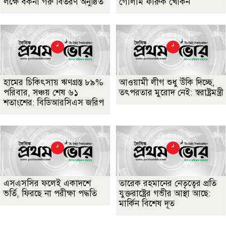
লক্ষে বকনা গরু বিতরণ অনুষ্ঠিত
গোলাম ফারুক খোকন
হামের চিকিৎসায় ঋণগ্রস্ত ৮৯%
আওয়ামী লীগ শুধু উঁকি দিচ্ছে,
পরিবার, সঞ্চয় শেষ ৬১
তৎপরতার মুরোদ নেই: স্বরাষ্ট্রমন্ত্রী
শতাংশের: বিডিআরসিএস জরিপ
এসএসসির ফলেই একাদশে
তারেক রহমানের নেতৃত্বের প্রতি
ভর্তি, ফিরছে না পরীক্ষা পদ্ধতি
যুক্তরাষ্ট্রের গভীর আস্থা আছে:
মার্কিন বিশেষ দূত