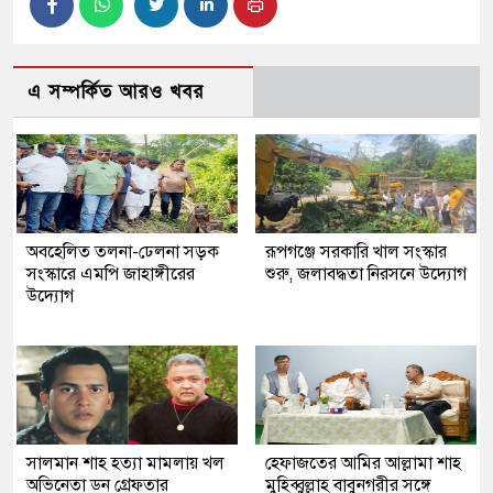
এ সম্পর্কিত আরও খবর
অবহেলিত তলনা-ঢেলনা সড়ক
রূপগঞ্জে সরকারি খাল সংস্কার
সংস্কারে এমপি জাহাঙ্গীরের
শুরু, জলাবদ্ধতা নিরসনে উদ্যোগ
উদ্যোগ
সালমান শাহ হত্যা মামলায় খল
হেফাজতের আমির আল্লামা শাহ
অভিনেতা ডন গ্রেফতার
মুহিব্বুল্লাহ বাবুনগরীর সঙ্গে