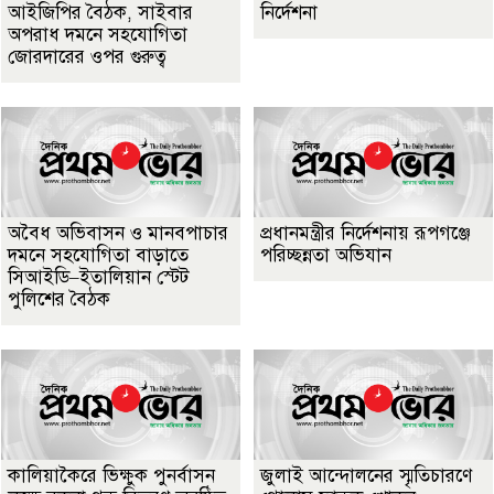
আইজিপির বৈঠক, সাইবার
নির্দেশনা
অপরাধ দমনে সহযোগিতা
জোরদারের ওপর গুরুত্ব
অবৈধ অভিবাসন ও মানবপাচার
প্রধানমন্ত্রীর নির্দেশনায় রূপগঞ্জে
দমনে সহযোগিতা বাড়াতে
পরিচ্ছন্নতা অভিযান
সিআইডি–ইতালিয়ান স্টেট
পুলিশের বৈঠক
কালিয়াকৈরে ভিক্ষুক পুনর্বাসন
জুলাই আন্দোলনের স্মৃতিচারণে