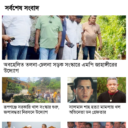
সর্বশেষ সংবাদ
অবহেলিত তলনা-ঢেলনা সড়ক সংস্কারে এমপি জাহাঙ্গীরের
উদ্যোগ
রূপগঞ্জে সরকারি খাল সংস্কার শুরু,
সালমান শাহ হত্যা মামলায় খল
জলাবদ্ধতা নিরসনে উদ্যোগ
অভিনেতা ডন গ্রেফতার