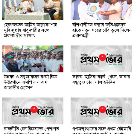
হেফাজতের আমির আল্লামা শাহ
বাঁশখালীতে বন্যায় ক্ষতিগ্রস্তদের
মুহিব্বুল্লাহ বাবুনগরীর সঙ্গে
হাতে নতুন ঘরের চাবি তুলে দিলেন
প্রধানমন্ত্রীর সাক্ষাৎ
প্রধানমন্ত্রী
উন্নয়ন ও সবুজায়নের বার্তা নিয়ে
ভারত ‘হাসিনা কার্ড’ খেলে, আবার
উত্তরখানে এমপি এস এম
বন্ধুত্বও চায়: সালাহউদ্দিন
জাহাঙ্গীর হোসেন
রাজনীতি যেন নিজেদের পেশাগত
গণঅভ্যুত্থানের সঙ্গে প্রথম বেইমানি