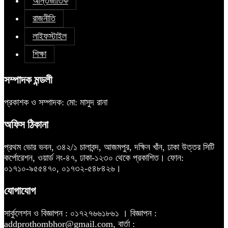
আন্তর্জাতিক
রাজনীতি
লাইফস্টাইল
শিক্ষা
সম্পাদক মন্ডলী
প্রকাশক ও সম্পাদক: মো: মাসুদ রানা
অফিস ঠিকানা
প্রথম ভোর ভবন, ৩৪২/১ চালাবন্দ, আজমপুর, দক্ষিন খাঁন, ঢাকা উত্তর সিটি
কর্পোরেশন, ওয়ার্ড নং-৪৭, ঢাকা-১২৩০ থেকে প্রকাশিত। ফোন:
০১৭১০-৯৫৫৪৭০, ০১৭৩২-৫৪৮৪২৬।
যোগাযোগ
সার্কুলেশন ও বিজ্ঞাপন : ০১৭২৭৬৬১৮৬১ । বিজ্ঞাপন :
addprothombhor@gmail.com, বার্তা :