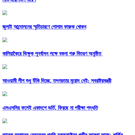
জুলাই আন্দোলনের স্মৃতিচারণে গোলাম ফারুক খোকন
কালিয়াকৈরে ভিক্ষুক পুনর্বাসন লক্ষে বকনা গরু বিতরণ অনুষ্ঠিত
আওয়ামী লীগ শুধু উঁকি দিচ্ছে, তৎপরতার মুরোদ নেই: স্বরাষ্ট্রমন্ত্রী
এসএসসির ফলেই একাদশে ভর্তি, ফিরছে না পরীক্ষা পদ্ধতি