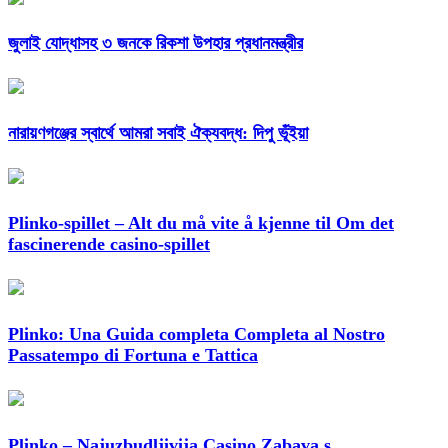
জুলাই যোদ্ধাসহ ৩ জনকে রিকশা উপহার প্রধানমন্ত্রীর
নারায়ণগঞ্জের স্বার্থে আমরা সবাই ঐক্যবদ্ধ: দিপু ভূঁইয়া
Plinko-spillet – Alt du må vite å kjenne til Om det
fascinerende casino-spillet
Plinko: Una Guida completa Completa al Nostro
Passatempo di Fortuna e Tattica
Plinko – Najuzbudljivija Casino Zabava s