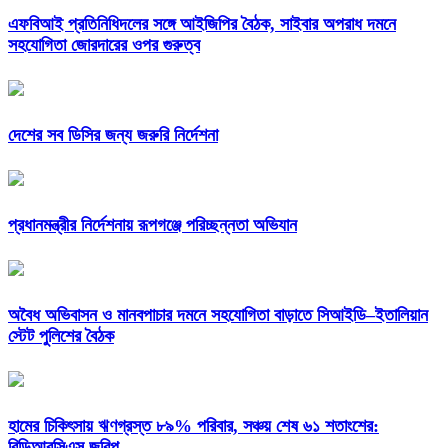
এফবিআই প্রতিনিধিদলের সঙ্গে আইজিপির বৈঠক, সাইবার অপরাধ দমনে
সহযোগিতা জোরদারের ওপর গুরুত্ব
দেশের সব ডিসির জন্য জরুরি নির্দেশনা
প্রধানমন্ত্রীর নির্দেশনায় রূপগঞ্জে পরিচ্ছন্নতা অভিযান
অবৈধ অভিবাসন ও মানবপাচার দমনে সহযোগিতা বাড়াতে সিআইডি–ইতালিয়ান
স্টেট পুলিশের বৈঠক
হামের চিকিৎসায় ঋণগ্রস্ত ৮৯% পরিবার, সঞ্চয় শেষ ৬১ শতাংশের:
বিডিআরসিএস জরিপ