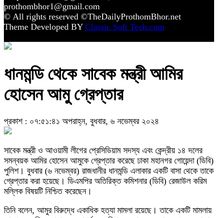
prothombhor1@gmail.com
© All rights reserved ©TheDailyProthomBhor.net
Theme Developed BY
Classic Soft Tech.com
ধানমন্ডি থেকে সাবেক মন্ত্রী আমির
হোসেন আমু গ্রেপ্তার
প্রকাশ : ০৭:৫১:৪১ অপরাহ্ন, বুধবার, ৬ নভেম্বর ২০২৪
সাবেক মন্ত্রী ও আওয়ামী লীগের প্রেসিডিয়াম সদস্য এবং কেন্দ্রীয় ১৪ দলের
সমন্বয়ক আমির হোসেন আমুকে গ্রেপ্তার করেছে ঢাকা মহানগর গোয়েন্দা (ডিবি)
পুলিশ। বুধবার (৬ নভেম্বর) রাজধানীর ধানমন্ডি এলাকার একটি বাসা থেকে তাকে
গ্রেপ্তার করা হয়েছে। ডিএমপির অতিরিক্ত কমিশনার (ডিবি) রেজাউল করিম
মল্লিক বিষয়টি নিশ্চিত করেছেন।
তিনি বলেন, আমুর বিরুদ্ধে একাধিক হত্যা মামলা রয়েছে। তাকে একটি মামলায়