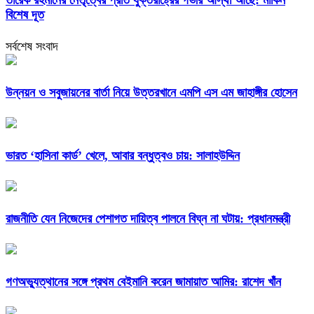
তারেক রহমানের নেতৃত্বের প্রতি যুক্তরাষ্ট্রের গভীর আস্থা আছে: মার্কিন
বিশেষ দূত
সর্বশেষ সংবাদ
উন্নয়ন ও সবুজায়নের বার্তা নিয়ে উত্তরখানে এমপি এস এম জাহাঙ্গীর হোসেন
ভারত ‘হাসিনা কার্ড’ খেলে, আবার বন্ধুত্বও চায়: সালাহউদ্দিন
রাজনীতি যেন নিজেদের পেশাগত দায়িত্ব পালনে বিঘ্ন না ঘটায়: প্রধানমন্ত্রী
গণঅভ্যুত্থানের সঙ্গে প্রথম বেইমানি করেন জামায়াত আমির: রাশেদ খাঁন