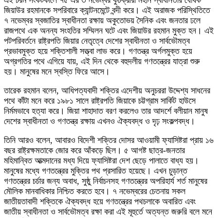
এই চরম সংকটকালে ৭৫ এর ৩ নভেম্বর কুচক্রীরা মহান স্বাধীনতার ঘোষক
জিয়াউর রহমানকে সপরিবারে ক্যান্টনমেন্টে বন্দী করে। এই অরাজক পরিস্থিতিতে
৭ নভেম্বর স্বজাতির স্বাধীনতা রক্ষায় অকুতোভয় সৈনিক এবং জনতার ঢলে
রাজপথে এক অনন্য সংহতির সম্মিলন ঘটে এবং জিয়াউর রহমান মুক্ত হন। এই
পটপরিবর্তনে রাষ্ট্রপতি জিয়ার নেতৃত্বে দেশের স্বাধীনতা ও সার্বভৌমত্ব
প্রভাবমুক্ত হয়ে শক্তিশালী সত্ত্বা লাভ করে। গণতন্ত্র অর্গলমুক্ত হয়ে
অগ্রগতির পথে এগিয়ে যায়, এই দিন থেকে বহুদলীয় গণতন্ত্রের যাত্রা শুরু
হয়। মানুষের মনে স্বস্তি ফিরে আসে।
তারেক রহমান বলেন, আধিপত্যবাদী শক্তির এদেশীয় অনুচররা উদ্দেশ্য সাধনের
পথে কাঁটা মনে করে ১৯৮১ সালে রাষ্ট্রপতি জিয়াকে চট্টগ্রাম সার্কিট হাউসে
নির্মমভাবে হত্যা করে। জিয়া শাহাদাত বরণ করলেও তার আদর্শে বলীয়ান মানুষ
দেশের স্বাধীনতা ও গণতন্ত্র রক্ষায় এখনও ঐক্যবদ্ধ ও দৃঢ় সংকল্পবদ্ধ।
তিনি আরও বলেন, আবারও বিদেশী শক্তির দোসর আওয়ামী ফ্যাসিষ্টরা প্রায় ১৬
বছর রাষ্ট্রক্ষমতাকে জোর করে আঁকড়ে ছিল। ৫ আগষ্ট ছাত্র-জনতার
মহিমান্বিত আত্মদানের মধ্য দিয়ে ফ্যাসিষ্টরা দেশ ছেড়ে পালাতে বাধ্য হয়।
মানুষের মধ্যে গণতন্ত্রের মুক্তির পথ প্রসারিত হয়েছে। এখন চুড়ান্ত
গণতন্ত্রের চর্চার জন্য অবাধ, সুষ্ঠু নির্বাচনসহ গণতন্ত্রের অপরিহার্য শর্ত মানুষের
মৌলিক মানবাধিকার নিশ্চিত করতে হবে। ৭ নভেম্বরের চেতনায় সকল
জাতীয়তাবাদী শক্তিকে ঐক্যবদ্ধ হয়ে গণতন্ত্রের পথচলাকে অবারিত এবং
জাতীয় স্বাধীনতা ও সার্বভৌমত্ব রক্ষা করা এই মূহুর্তে অত্যন্ত জরুরি বলে মনে