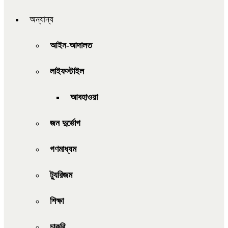
অন্যান্য
আইন-আদালত
লাইফস্টাইল
আবহাওয়া
জন দুর্ভোগ
গণমাধ্যম
ট্যুরিজম
শিক্ষা
চাকরি