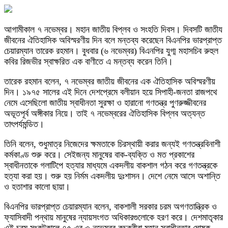
আগামীকাল ৭ নভেম্বর। মহান জাতীয় বিপ্লব ও সংহতি দিবস। দিবসটি জাতীয
জীবনের ঐতিহাসিক অবিস্মরণীয় দিন বলে মন্তব্য করেছেন বিএনপির ভারপ্রাপ্ত
চেয়ারম্যান তারেক রহমান। বুধবার (৬ নভেম্বর) বিএনপির যুগ্ম মহাসচিব রুহুল
কবির রিজভীর স্বাক্ষরিত এক বাণীতে এ মন্তব্য করেন তিনি।
তারেক রহমান বলেন, ৭ নভেম্বর জাতীয় জীবনের এক ঐতিহাসিক অবিস্মরণীয়
দিন। ১৯৭৫ সালের এই দিনে দেশপ্রেমে বলীয়ান হয়ে সিপাহী-জনতা রাজপথে
নেমে এসেছিলো জাতীয় স্বাধীনতা সুরক্ষা ও হারানো গণতন্ত্র পুণরুজ্জীবনের
অভূতপূর্ব অঙ্গীকার নিয়ে। তাই ৭ নভেম্বরের ঐতিহাসিক বিপ্লব অত্যন্ত
তাৎপর্যমন্ডিত।
তিনি বলেন, শুধুমাত্র নিজেদের ক্ষমতাকে চিরস্থায়ী করার জন্যই গণতন্ত্রবিনাশী
কর্মকাণ্ড শুরু করে। সেইজন্য মানুষের বাক-ব্যক্তি ও মত প্রকাশের
স্বাধীনতাকে গলাটিপে হত্যার মাধ্যমে একদলীয় বাকশাল গঠন করে গণতন্ত্রকে
হত্যা করা হয়। শুরু হয় নির্মম একদলীয় দুঃশাসন। দেশে নেমে আসে অশান্তি
ও হতাশার কালো ছায়া।
বিএনপির ভারপ্রাপ্ত চেয়ারম্যান বলেন, বাকশালী সরকার চরম অগণতান্ত্রিক ও
ফ্যাসিবাদী পন্থায় মানুষের ন্যায়সংগত অধিকারগুলোকে হরণ করে। দেশমাতৃকার