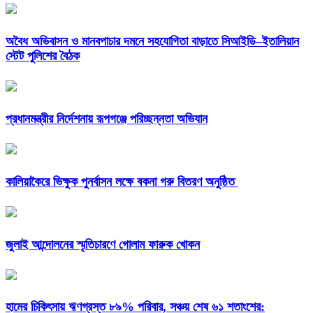
অবৈধ অভিবাসন ও মানবপাচার দমনে সহযোগিতা বাড়াতে সিআইডি–ইতালিয়ান
স্টেট পুলিশের বৈঠক
প্রধানমন্ত্রীর নির্দেশনায় রূপগঞ্জে পরিচ্ছন্নতা অভিযান
কালিয়াকৈরে ভিক্ষুক পুনর্বাসন লক্ষে বকনা গরু বিতরণ অনুষ্ঠিত
জুলাই আন্দোলনের স্মৃতিচারণে গোলাম ফারুক খোকন
হামের চিকিৎসায় ঋণগ্রস্ত ৮৯% পরিবার, সঞ্চয় শেষ ৬১ শতাংশের: