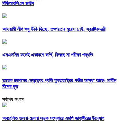
বিডিআরসিএস জরিপ
আওয়ামী লীগ শুধু উঁকি দিচ্ছে, তৎপরতার মুরোদ নেই: স্বরাষ্ট্রমন্ত্রী
এসএসসির ফলেই একাদশে ভর্তি, ফিরছে না পরীক্ষা পদ্ধতি
তারেক রহমানের নেতৃত্বের প্রতি যুক্তরাষ্ট্রের গভীর আস্থা আছে: মার্কিন
বিশেষ দূত
সর্বশেষ সংবাদ
অবহেলিত তলনা-ঢেলনা সড়ক সংস্কারে এমপি জাহাঙ্গীরের উদ্যোগ