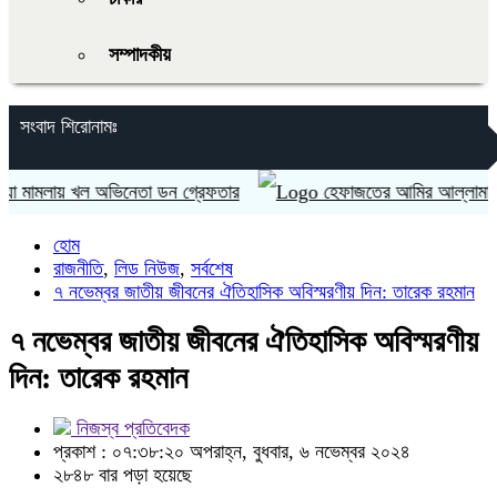
সম্পাদকীয়
সংবাদ শিরোনামঃ
ামলায় খল অভিনেতা ডন গ্রেফতার
হেফাজতের আমির আল্লামা শাহ মুহিব্বু
হোম
রাজনীতি
,
লিড নিউজ
,
সর্বশেষ
৭ নভেম্বর জাতীয় জীবনের ঐতিহাসিক অবিস্মরণীয় দিন: তারেক রহমান
৭ নভেম্বর জাতীয় জীবনের ঐতিহাসিক অবিস্মরণীয়
দিন: তারেক রহমান
নিজস্ব প্রতিবেদক
প্রকাশ : ০৭:৩৮:২০ অপরাহ্ন, বুধবার, ৬ নভেম্বর ২০২৪
২৮৪৮ বার পড়া হয়েছে