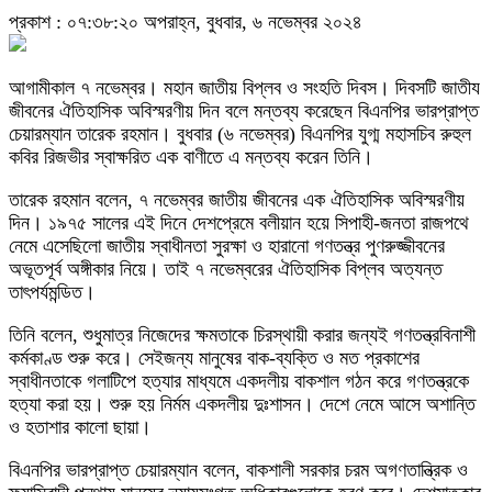
প্রকাশ : ০৭:৩৮:২০ অপরাহ্ন, বুধবার, ৬ নভেম্বর ২০২৪
আগামীকাল ৭ নভেম্বর। মহান জাতীয় বিপ্লব ও সংহতি দিবস। দিবসটি জাতীয
জীবনের ঐতিহাসিক অবিস্মরণীয় দিন বলে মন্তব্য করেছেন বিএনপির ভারপ্রাপ্ত
চেয়ারম্যান তারেক রহমান। বুধবার (৬ নভেম্বর) বিএনপির যুগ্ম মহাসচিব রুহুল
কবির রিজভীর স্বাক্ষরিত এক বাণীতে এ মন্তব্য করেন তিনি।
তারেক রহমান বলেন, ৭ নভেম্বর জাতীয় জীবনের এক ঐতিহাসিক অবিস্মরণীয়
দিন। ১৯৭৫ সালের এই দিনে দেশপ্রেমে বলীয়ান হয়ে সিপাহী-জনতা রাজপথে
নেমে এসেছিলো জাতীয় স্বাধীনতা সুরক্ষা ও হারানো গণতন্ত্র পুণরুজ্জীবনের
অভূতপূর্ব অঙ্গীকার নিয়ে। তাই ৭ নভেম্বরের ঐতিহাসিক বিপ্লব অত্যন্ত
তাৎপর্যমন্ডিত।
তিনি বলেন, শুধুমাত্র নিজেদের ক্ষমতাকে চিরস্থায়ী করার জন্যই গণতন্ত্রবিনাশী
কর্মকাণ্ড শুরু করে। সেইজন্য মানুষের বাক-ব্যক্তি ও মত প্রকাশের
স্বাধীনতাকে গলাটিপে হত্যার মাধ্যমে একদলীয় বাকশাল গঠন করে গণতন্ত্রকে
হত্যা করা হয়। শুরু হয় নির্মম একদলীয় দুঃশাসন। দেশে নেমে আসে অশান্তি
ও হতাশার কালো ছায়া।
বিএনপির ভারপ্রাপ্ত চেয়ারম্যান বলেন, বাকশালী সরকার চরম অগণতান্ত্রিক ও