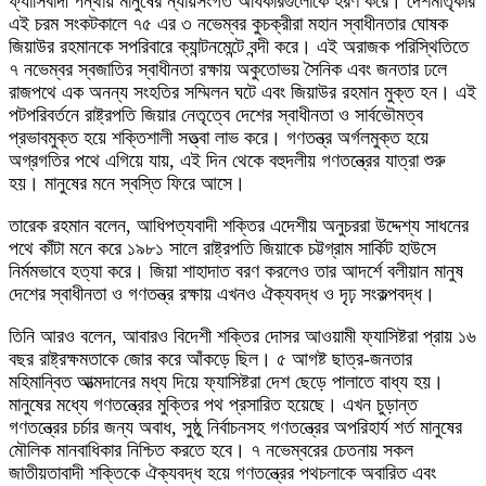
ফ্যাসিবাদী পন্থায় মানুষের ন্যায়সংগত অধিকারগুলোকে হরণ করে। দেশমাতৃকার
এই চরম সংকটকালে ৭৫ এর ৩ নভেম্বর কুচক্রীরা মহান স্বাধীনতার ঘোষক
জিয়াউর রহমানকে সপরিবারে ক্যান্টনমেন্টে বন্দী করে। এই অরাজক পরিস্থিতিতে
৭ নভেম্বর স্বজাতির স্বাধীনতা রক্ষায় অকুতোভয় সৈনিক এবং জনতার ঢলে
রাজপথে এক অনন্য সংহতির সম্মিলন ঘটে এবং জিয়াউর রহমান মুক্ত হন। এই
পটপরিবর্তনে রাষ্ট্রপতি জিয়ার নেতৃত্বে দেশের স্বাধীনতা ও সার্বভৌমত্ব
প্রভাবমুক্ত হয়ে শক্তিশালী সত্ত্বা লাভ করে। গণতন্ত্র অর্গলমুক্ত হয়ে
অগ্রগতির পথে এগিয়ে যায়, এই দিন থেকে বহুদলীয় গণতন্ত্রের যাত্রা শুরু
হয়। মানুষের মনে স্বস্তি ফিরে আসে।
তারেক রহমান বলেন, আধিপত্যবাদী শক্তির এদেশীয় অনুচররা উদ্দেশ্য সাধনের
পথে কাঁটা মনে করে ১৯৮১ সালে রাষ্ট্রপতি জিয়াকে চট্টগ্রাম সার্কিট হাউসে
নির্মমভাবে হত্যা করে। জিয়া শাহাদাত বরণ করলেও তার আদর্শে বলীয়ান মানুষ
দেশের স্বাধীনতা ও গণতন্ত্র রক্ষায় এখনও ঐক্যবদ্ধ ও দৃঢ় সংকল্পবদ্ধ।
তিনি আরও বলেন, আবারও বিদেশী শক্তির দোসর আওয়ামী ফ্যাসিষ্টরা প্রায় ১৬
বছর রাষ্ট্রক্ষমতাকে জোর করে আঁকড়ে ছিল। ৫ আগষ্ট ছাত্র-জনতার
মহিমান্বিত আত্মদানের মধ্য দিয়ে ফ্যাসিষ্টরা দেশ ছেড়ে পালাতে বাধ্য হয়।
মানুষের মধ্যে গণতন্ত্রের মুক্তির পথ প্রসারিত হয়েছে। এখন চুড়ান্ত
গণতন্ত্রের চর্চার জন্য অবাধ, সুষ্ঠু নির্বাচনসহ গণতন্ত্রের অপরিহার্য শর্ত মানুষের
মৌলিক মানবাধিকার নিশ্চিত করতে হবে। ৭ নভেম্বরের চেতনায় সকল
জাতীয়তাবাদী শক্তিকে ঐক্যবদ্ধ হয়ে গণতন্ত্রের পথচলাকে অবারিত এবং