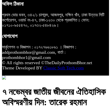
অফিস ঠিকানা
প্রথম ভোর ভবন, ৩৪২/১ চালাবন্দ, আজমপুর, দক্ষিন খাঁন, ঢাকা উত্তর সিটি
কর্পোরেশন, ওয়ার্ড নং-৪৭, ঢাকা-১২৩০ থেকে প্রকাশিত। ফোন:
০১৭১০-৯৫৫৪৭০, ০১৭৩২-৫৪৮৪২৬।
যোগাযোগ
সার্কুলেশন ও বিজ্ঞাপন : ০১৭২৭৬৬১৮৬১ । বিজ্ঞাপন :
addprothombhor@gmail.com, বার্তা :
prothombhor1@gmail.com
© All rights reserved ©TheDailyProthomBhor.net
Theme Developed BY
Classic Soft Tech.com
৭ নভেম্বর জাতীয় জীবনের ঐতিহাসিক
অবিস্মরণীয় দিন: তারেক রহমান