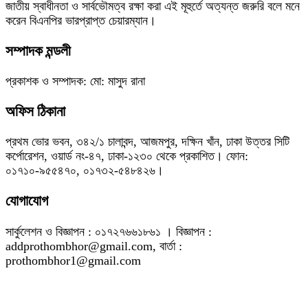
জাতীয় স্বাধীনতা ও সার্বভৌমত্ব রক্ষা করা এই মূহুর্তে অত্যন্ত জরুরি বলে মনে
করেন বিএনপির ভারপ্রাপ্ত চেয়ারম্যান।
সম্পাদক মন্ডলী
প্রকাশক ও সম্পাদক: মো: মাসুদ রানা
অফিস ঠিকানা
প্রথম ভোর ভবন, ৩৪২/১ চালাবন্দ, আজমপুর, দক্ষিন খাঁন, ঢাকা উত্তর সিটি
কর্পোরেশন, ওয়ার্ড নং-৪৭, ঢাকা-১২৩০ থেকে প্রকাশিত। ফোন:
০১৭১০-৯৫৫৪৭০, ০১৭৩২-৫৪৮৪২৬।
যোগাযোগ
সার্কুলেশন ও বিজ্ঞাপন : ০১৭২৭৬৬১৮৬১ । বিজ্ঞাপন :
addprothombhor@gmail.com, বার্তা :
prothombhor1@gmail.com