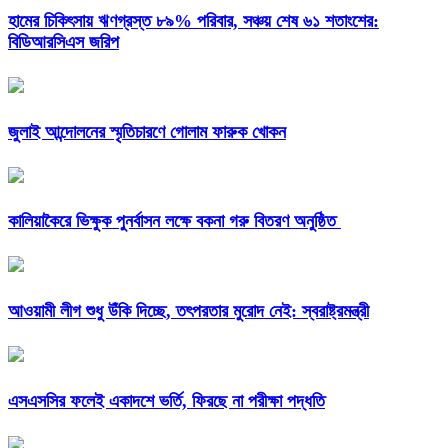
হামের চিকিৎসায় ঋণগ্রস্ত ৮৯% পরিবার, সঞ্চয় শেষ ৬১ শতাংশের:
বিডিআরসিএস জরিপ
জুলাই আন্দোলনের স্মৃতিচারণে গোলাম ফারুক খোকন
কালিয়াকৈরে ভিক্ষুক পুনর্বাসন লক্ষে বকনা গরু বিতরণ অনুষ্ঠিত
আওয়ামী লীগ শুধু উঁকি দিচ্ছে, তৎপরতার মুরোদ নেই: স্বরাষ্ট্রমন্ত্রী
এসএসসির ফলেই একাদশে ভর্তি, ফিরছে না পরীক্ষা পদ্ধতি