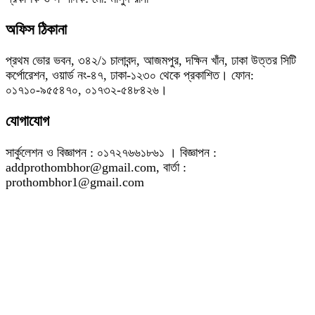
অফিস ঠিকানা
প্রথম ভোর ভবন, ৩৪২/১ চালাবন্দ, আজমপুর, দক্ষিন খাঁন, ঢাকা উত্তর সিটি
কর্পোরেশন, ওয়ার্ড নং-৪৭, ঢাকা-১২৩০ থেকে প্রকাশিত। ফোন:
০১৭১০-৯৫৫৪৭০, ০১৭৩২-৫৪৮৪২৬।
যোগাযোগ
সার্কুলেশন ও বিজ্ঞাপন : ০১৭২৭৬৬১৮৬১ । বিজ্ঞাপন :
addprothombhor@gmail.com, বার্তা :
prothombhor1@gmail.com