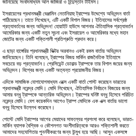
জানিয়েছে সংবাদমাধ্যম আল জাজিরা ও হিন্দুস্তান টাইমস।
ইসরায়েলের প্রধানমন্ত্রী বেঞ্জামিন নেতানিয়াহু ট্রাম্পের উদ্দেশ্যে অভিনন্দন বার্তা
পাঠিয়েছেন। তাতে লিখেছেন, এটি একটি বিশাল বিজয়। ইতিহাসের সর্বশ্রেষ্ঠ
প্রত্যাবর্তনের জন্য অভিনন্দন! হোয়াইট হাউসে আপনার ঐতিহাসিক প্রত্যাবর্তন
আমেরিকার জন্য একটি নতুন সূচনা এবং ইসরায়েল ও আমেরিকার মধ্যে মহান
জোটের জন্য একটি শক্তিশালী প্রতিশ্রুতি প্রদান করে।
এ ছাড়া হাঙ্গেরির প্রধানমন্ত্রী ভিক্টর অরবানও একই রকম বার্তায় অভিনন্দন
জানিয়েছেন। তিনি বলেছেন, ট্রাম্পের বিজয় মার্কিন রাজনৈতিক ইতিহাসে
সবচেয়ে বড় প্রত্যাবর্তন। প্রেসিডেন্ট ডোনাল্ড ট্রাম্পকে তার বিশাল জয়ের জন্য
অভিনন্দন। বিশ্বের জন্য একটি অত্যন্ত প্রয়োজনীয় বিজয়।
এদিকে সামাজিক যোগাযোগমাধ্যম এক্সে একটি বার্তা পোস্ট করেছেন ভারতের
প্রধানমন্ত্রী নরেন্দ্র মোদি। মোদি লিখেছেন, ঐতিহাসিক নির্বাচনে বিজয়ের জন্য
আমার বন্ধু ট্রাম্পকে আন্তরিক অভিনন্দন। ট্রাম্পের ঘনিষ্ট বন্ধু হিসেবে পরিচিত
নরেন্দ্র মোদি। বেশ কয়েকদিন আগেও ট্রাম্প মোদিকে এক এক্স বার্তায় ভালো
বন্ধু হিসেবে উল্লেখ করেছেন।
পোস্টে মোদি ট্রাম্পের আগের মেয়াদের সাফল্যের প্রশংসা করে বলেছেন, ভারত-
মার্কিন ব্যাপক বৈশ্বিক ও কৌশলগত অংশীদারিত্বকে আরও শক্তিশালী করতে
আমাদের সহযোগিতার পুনর্নবীকরণের জন্য উন্মুখ হয়ে আছি। আসুন একসঙ্গে