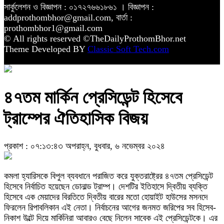
সার্কুলেশন ও বিজ্ঞাপন : ০১৭২৭৬৬১৮৬১ । বিজ্ঞাপন :
addprothombhor@gmail.com, বার্তা :
prothombhor1@gmail.com
© All rights reserved ©TheDailyProthomBhor.net
Theme Developed BY
Classic Soft Tech.com
৪৭তম মার্কিন প্রেসিডেন্ট হিসেবে
ট্রাম্পের ঐতিহাসিক বিজয়
প্রকাশ : ০৭:১৩:৪৩ অপরাহ্ন, বুধবার, ৬ নভেম্বর ২০২৪
কমলা হ্যারিসকে বিপুল ব্যবধানে পরাজিত করে যুক্তরাষ্ট্রের ৪৭তম প্রেসিডেন্ট
হিসেবে নির্বাচিত হয়েছেন ডোনাল্ড ট্রাম্প। দেশটির ইতিহাসে দ্বিতীয় ব্যক্তি
হিসেবে এক মেয়াদের বিরতিতে দ্বিতীয় বারের মতো হোয়াইট হাউসের মসনদে
ফিরলেন রিপাবলিকান এই নেতা। নির্বাচনের আগের জনমত জরিপের সব হিসেব-
নিকাশ উল্টে দিয়ে মার্কিনিরা আবারও বেছে নিলেন সাবেক এই প্রেসিডেন্টকে। এর