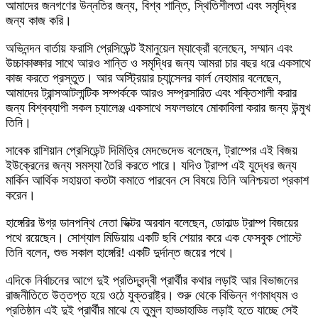
আমাদের জনগণের উন্নতির জন্য, বিশ্ব শান্তি, স্থিতিশীলতা এবং সমৃদ্ধির
জন্য কাজ করি।
অভিনন্দন বার্তায় ফরাসি প্রেসিডেন্ট ইমানুয়েল ম্যাক্রোঁ বলেছেন, সম্মান এবং
উচ্চাকাঙ্ক্ষার সাথে আরও শান্তি ও সমৃদ্ধির জন্য আমরা চার বছর ধরে একসাথে
কাজ করতে প্রস্তুত। আর অস্ট্রিয়ার চ্যান্সেলর কার্ল নেহামার বলেছেন,
আমাদের ট্রান্সআটলান্টিক সম্পর্ককে আরও সম্প্রসারিত এবং শক্তিশালী করার
জন্য বিশ্বব্যাপী সকল চ্যালেঞ্জ একসাথে সফলভাবে মোকাবিলা করার জন্য উন্মুখ
তিনি।
সাবেক রাশিয়ান প্রেসিডেন্ট দিমিত্রি মেদভেদেভ বলেছেন, ট্রাম্পের এই বিজয়
ইউক্রেনের জন্য সমস্যা তৈরি করতে পারে। যদিও ট্রাম্প এই যুদ্ধের জন্য
মার্কিন আর্থিক সহায়তা কতটা কমাতে পারবেন সে বিষয়ে তিনি অনিশ্চয়তা প্রকাশ
করেন।
হাঙ্গেরির উগ্র ডানপন্থি নেতা ভিক্টর অরবান বলেছেন, ডোনাল্ড ট্রাম্প বিজয়ের
পথে রয়েছেন। সোশ্যাল মিডিয়ায় একটি ছবি শেয়ার করে এক ফেসবুক পোস্টে
তিনি বলেন, শুভ সকাল হাঙ্গেরি! একটি দুর্দান্ত জয়ের পথে।
এদিকে নির্বাচনের আগে দুই প্রতিদ্বন্দ্বী প্রার্থীর কথার লড়াই আর বিভাজনের
রাজনীতিতে উত্তপ্ত হয়ে ওঠে যুক্তরাষ্ট্র। শুরু থেকে বিভিন্ন গণমাধ্যম ও
প্রতিষ্ঠান এই দুই প্রার্থীর মাঝে যে তুমুল হাড্ডাহাড্ডি লড়াই হতে যাচ্ছে সেই