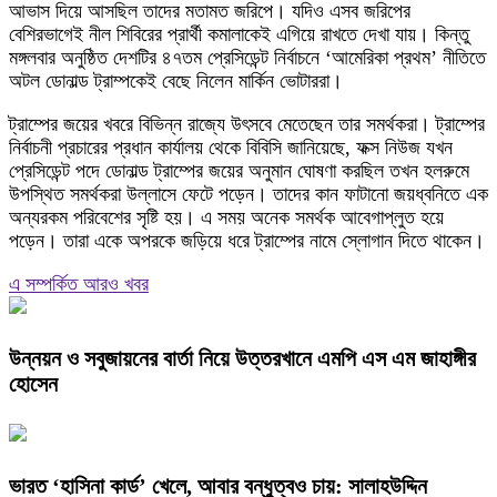
আভাস দিয়ে আসছিল তাদের মতামত জরিপে। যদিও এসব জরিপের
বেশিরভাগেই নীল শিবিরের প্রার্থী কমালাকেই এগিয়ে রাখতে দেখা যায়। কিন্তু
মঙ্গলবার অনুষ্ঠিত দেশটির ৪৭তম প্রেসিডেন্ট নির্বাচনে ‘আমেরিকা প্রথম’ নীতিতে
অটল ডোনাল্ড ট্রাম্পকেই বেছে নিলেন মার্কিন ভোটাররা।
ট্রাম্পের জয়ের খবরে বিভিন্ন রাজ্যে উৎসবে মেতেছেন তার সমর্থকরা। ট্রাম্পের
নির্বাচনী প্রচারের প্রধান কার্যালয় থেকে বিবিসি জানিয়েছে, ফক্স নিউজ যখন
প্রেসিডেন্ট পদে ডোনাল্ড ট্রাম্পের জয়ের অনুমান ঘোষণা করছিল তখন হলরুমে
উপস্থিত সমর্থকরা উল্লাসে ফেটে পড়েন। তাদের কান ফাটানো জয়ধ্বনিতে এক
অন্যরকম পরিবেশের সৃষ্টি হয়। এ সময় অনেক সমর্থক আবেগাপ্লুত হয়ে
পড়েন। তারা একে অপরকে জড়িয়ে ধরে ট্রাম্পের নামে স্লোগান দিতে থাকেন।
এ সম্পর্কিত আরও খবর
উন্নয়ন ও সবুজায়নের বার্তা নিয়ে উত্তরখানে এমপি এস এম জাহাঙ্গীর
হোসেন
ভারত ‘হাসিনা কার্ড’ খেলে, আবার বন্ধুত্বও চায়: সালাহউদ্দিন