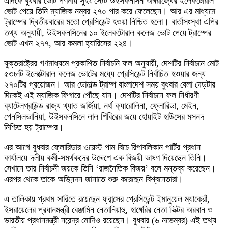
এদিকে বুধবার ভোট গণনায় সুইং স্টেট উইসকনসিন অঙ্গরাজ্যের ইলেকটোরাল
ভোট পেয়ে তিনি ম্যাজিক নম্বর ২৭০ পার করে ফেলেছেন। আর এর মাধ্যমে
ট্রাম্পের দ্বিতীয়বারের মতো প্রেসিডেন্ট হওয়া নিশ্চিত হলো। বার্তাসংস্থা এপির
তথ্য অনুযায়ী, উইসকনসিনের ১০ ইলেকটোরাল কলেজ ভোট পেয়ে ট্রাম্পের
ভোট এখন ২৭৭, আর কমলা হ্যারিসের ২২৪।
যুক্তরাষ্ট্রের গণমাধ্যমে প্রকাশিত নির্বাচনি ফল অনুযায়ী, দেশটির নির্বাচনে মোট
৫৩৮টি ইলেক্টোরাল কলেজ ভোটের মধ্যে প্রেসিডেন্ট নির্বাচিত হওয়ার জন্য
২৭০টির প্রয়োজন। আর ডোনাল্ড ট্রাম্প বাংলাদেশ সময় বুধবার বেলা দেড়টার
দিকেই এই ম্যাজিক ফিগারে পৌঁছে যান। দেশটির নির্বাচনে ফল নির্ধারণী
ব্যাটেলগ্রাউন্ড রাজ্য খ্যাত জর্জিয়া, নর্থ ক্যারোলিনা, ফ্লোরিডা, মেইন,
পেনসিলভানিয়া, উইসকনসিনে লাল শিবিরের জয়ে হোয়াইট হাউসের মসনদ
নিশ্চিত হয় ট্রাম্পের।
এর আগে বুধবার ফ্লোরিডার ওয়েস্ট পাম বিচে রিপাবলিকান পার্টির প্রধান
কার্যালয়ে দলীয় কর্মী-সমর্থকদের উদ্দেশে এক বিজয়ী ভাষণ দিয়েছেন তিনি।
সেখানে তার নির্বাচনী জয়কে তিনি ‘রাজনৈতিক বিজয়’ বলে মন্তব্য করেছেন।
এরপর থেকে তাকে অভিনন্দন জানাতে শুরু করেছেন বিশ্বনেতারা।
এ তালিকায় প্রথম সারিতে রয়েছেন ফ্রান্সের প্রেসিডেন্ট ইমানুয়েল ম্যাক্রোঁ,
ইসরায়েলের প্রধানমন্ত্রী বেঞ্জামিন নেতানিয়াহু, হাঙ্গেরির নেতা ভিক্টর অরবান ও
ভারতীয় প্রধানমন্ত্রী নরেন্দ্র মোদিও রয়েছেন। বুধবার (৬ নভেম্বর) এই তথ্য