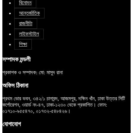
বিনোদন
আন্তর্জাতিক
রাজনীতি
লাইফস্টাইল
শিক্ষা
সম্পাদক মন্ডলী
প্রকাশক ও সম্পাদক: মো: মাসুদ রানা
অফিস ঠিকানা
প্রথম ভোর ভবন, ৩৪২/১ চালাবন্দ, আজমপুর, দক্ষিন খাঁন, ঢাকা উত্তর সিটি
কর্পোরেশন, ওয়ার্ড নং-৪৭, ঢাকা-১২৩০ থেকে প্রকাশিত। ফোন:
০১৭১০-৯৫৫৪৭০, ০১৭৩২-৫৪৮৪২৬।
যোগাযোগ