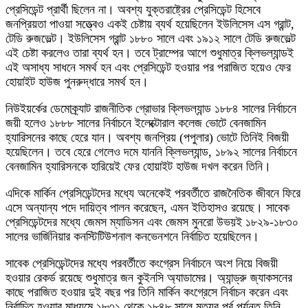
প্রেসিডেন্ট প্রার্থী ছিলেন না। অবশ্য যুক্তরাষ্ট্রের প্রেসিডেন্ট হিসেবে
জনপ্রিয়তা পাওয়া সত্ত্বেও একই চেষ্টায় ব্যর্থ হয়েছিলেন ইউলিসেস এস গ্রান্ট,
টেডি রুজভেল্ট। ইউলিসেস গ্রান্ট ১৮৮০ সালে এবং ১৯১২ সালে টেডি রুজভেল্ট
এই চেষ্টা করলেও তারা ব্যর্থ হন। তবে ট্রাম্পের আগে শুধুমাত্র ক্লিভল্যান্ডই
এই অসাধ্য সাধনে সমর্থ হন এবং প্রেসিডেন্ট হওয়ার পর পরাজিত হয়েও ফের
হোয়াইট হাউজ পুনরুদ্ধারে সমর্থ হন।
নিউইয়র্কের ডেমোক্র্যাট রাজনীতিক গ্রোভার ক্লিভল্যান্ড ১৮৮৪ সালের নির্বাচনে
জয়ী হলেও ১৮৮৮ সালের নির্বাচনে ইলেক্টোরাল কলেজ ভোটে বেনজামিন
হ্যারিসনের কাছে হেরে যান। অবশ্য জনপ্রিয় (পপুলার) ভোটে তিনিই বিজয়ী
হয়েছিলেন। তবে হেরে গেলেও দমে যাননি ক্লিভল্যান্ড, ১৮৯২ সালের নির্বাচনে
বেনজামিন হ্যারিসনকে হারিয়েই ফের হোয়াইট হাউজ দখল করেন তিনি।
এদিকে মার্কিন প্রেসিডেন্টদের মধ্যে অনেকেই পরবর্তীতে রাজনৈতিক জীবনে ফিরে
এসে অন্যান্য পদে দায়িত্ব পালন করেছেন, এমন ইতিহাসও রয়েছে। সাবেক
প্রেসিডেন্টদের মধ্যে জেমস ম্যাডিসন এবং জেমস মুনরো উভয়ই ১৮২৯-১৮৩০
সালের ভার্জিনিয়ার কনস্টিটিউশনাল কনভেনশনে নির্বাচিত হয়েছিলেন।
সাবেক প্রেসিডেন্টদের মধ্যে পরবর্তীতে কংগ্রেস নির্বাচনে অংশ নিয়ে বিজয়ী
হওয়ার রেকর্ড রয়েছে শুধুমাত্র জন কুইনসি অ্যাডামের। অ্যান্ড্রু জ্যাকসনের
কাছে পরাজিত হওয়ার দুই বছর পর তিনি মার্কিন কংগ্রেসে নির্বাচন করেন এবং
নির্বাচিত হওয়ার মাধ্যমে ১৮৩১ থেকে ১৮৪৮ সালে মৃত্যুর পূর্ব পর্যন্ত তিনি