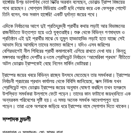
হাঙ্গেরির উগ্র ডানপন্থি নেতা ভিক্টর অরবান বলেছেন, ডোনাল্ড ট্রাম্প বিজয়ের
পথে রয়েছেন। সোশ্যাল মিডিয়ায় একটি ছবি শেয়ার করে এক ফেসবুক পোস্টে
তিনি বলেন, শুভ সকাল হাঙ্গেরি! একটি দুর্দান্ত জয়ের পথে।
এদিকে নির্বাচনের আগে দুই প্রতিদ্বন্দ্বী প্রার্থীর কথার লড়াই আর বিভাজনের
রাজনীতিতে উত্তপ্ত হয়ে ওঠে যুক্তরাষ্ট্র। শুরু থেকে বিভিন্ন গণমাধ্যম ও
প্রতিষ্ঠান এই দুই প্রার্থীর মাঝে যে তুমুল হাড্ডাহাড্ডি লড়াই হতে যাচ্ছে সেই
আভাস দিয়ে আসছিল তাদের মতামত জরিপে। যদিও এসব জরিপের
বেশিরভাগেই নীল শিবিরের প্রার্থী কমালাকেই এগিয়ে রাখতে দেখা যায়। কিন্তু
মঙ্গলবার অনুষ্ঠিত দেশটির ৪৭তম প্রেসিডেন্ট নির্বাচনে ‘আমেরিকা প্রথম’ নীতিতে
অটল ডোনাল্ড ট্রাম্পকেই বেছে নিলেন মার্কিন ভোটাররা।
ট্রাম্পের জয়ের খবরে বিভিন্ন রাজ্যে উৎসবে মেতেছেন তার সমর্থকরা। ট্রাম্পের
নির্বাচনী প্রচারের প্রধান কার্যালয় থেকে বিবিসি জানিয়েছে, ফক্স নিউজ যখন
প্রেসিডেন্ট পদে ডোনাল্ড ট্রাম্পের জয়ের অনুমান ঘোষণা করছিল তখন হলরুমে
উপস্থিত সমর্থকরা উল্লাসে ফেটে পড়েন। তাদের কান ফাটানো জয়ধ্বনিতে এক
অন্যরকম পরিবেশের সৃষ্টি হয়। এ সময় অনেক সমর্থক আবেগাপ্লুত হয়ে
পড়েন। তারা একে অপরকে জড়িয়ে ধরে ট্রাম্পের নামে স্লোগান দিতে থাকেন।
সম্পাদক মন্ডলী
প্রকাশক ও সম্পাদক: মো: মাসুদ রানা