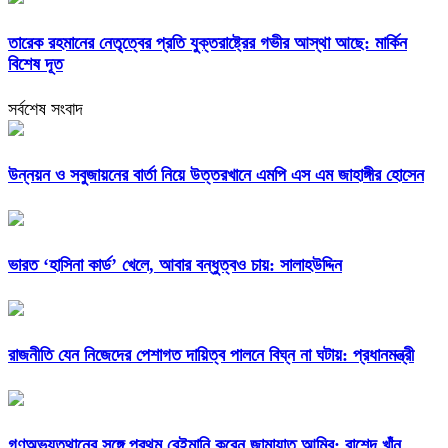
তারেক রহমানের নেতৃত্বের প্রতি যুক্তরাষ্ট্রের গভীর আস্থা আছে: মার্কিন
বিশেষ দূত
সর্বশেষ সংবাদ
উন্নয়ন ও সবুজায়নের বার্তা নিয়ে উত্তরখানে এমপি এস এম জাহাঙ্গীর হোসেন
ভারত ‘হাসিনা কার্ড’ খেলে, আবার বন্ধুত্বও চায়: সালাহউদ্দিন
রাজনীতি যেন নিজেদের পেশাগত দায়িত্ব পালনে বিঘ্ন না ঘটায়: প্রধানমন্ত্রী
গণঅভ্যুত্থানের সঙ্গে প্রথম বেইমানি করেন জামায়াত আমির: রাশেদ খাঁন