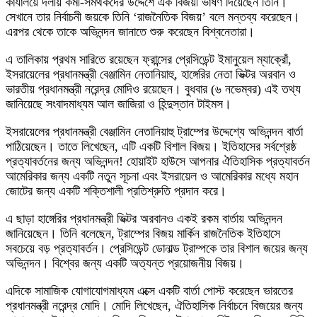
কার্যালয়ে দলীয় কর্মী-সমর্থকদের উদ্দেশে এক বিজয়ী ভাষণ দিয়েছেন তিনি।
সেখানে তার নির্বাচনী জয়কে তিনি ‘রাজনৈতিক বিজয়’ বলে মন্তব্য করেছেন।
এরপর থেকে তাকে অভিনন্দন জানাতে শুরু করেছেন বিশ্বনেতারা।
এ তালিকায় প্রথম সারিতে রয়েছেন ফ্রান্সের প্রেসিডেন্ট ইমানুয়েল ম্যাক্রোঁ,
ইসরায়েলের প্রধানমন্ত্রী বেঞ্জামিন নেতানিয়াহু, হাঙ্গেরির নেতা ভিক্টর অরবান ও
ভারতীয় প্রধানমন্ত্রী নরেন্দ্র মোদিও রয়েছেন। বুধবার (৬ নভেম্বর) এই তথ্য
জানিয়েছে সংবাদমাধ্যম আল জাজিরা ও হিন্দুস্তান টাইমস।
ইসরায়েলের প্রধানমন্ত্রী বেঞ্জামিন নেতানিয়াহু ট্রাম্পের উদ্দেশ্যে অভিনন্দন বার্তা
পাঠিয়েছেন। তাতে লিখেছেন, এটি একটি বিশাল বিজয়। ইতিহাসের সর্বশ্রেষ্ঠ
প্রত্যাবর্তনের জন্য অভিনন্দন! হোয়াইট হাউসে আপনার ঐতিহাসিক প্রত্যাবর্তন
আমেরিকার জন্য একটি নতুন সূচনা এবং ইসরায়েল ও আমেরিকার মধ্যে মহান
জোটের জন্য একটি শক্তিশালী প্রতিশ্রুতি প্রদান করে।
এ ছাড়া হাঙ্গেরির প্রধানমন্ত্রী ভিক্টর অরবানও একই রকম বার্তায় অভিনন্দন
জানিয়েছেন। তিনি বলেছেন, ট্রাম্পের বিজয় মার্কিন রাজনৈতিক ইতিহাসে
সবচেয়ে বড় প্রত্যাবর্তন। প্রেসিডেন্ট ডোনাল্ড ট্রাম্পকে তার বিশাল জয়ের জন্য
অভিনন্দন। বিশ্বের জন্য একটি অত্যন্ত প্রয়োজনীয় বিজয়।
এদিকে সামাজিক যোগাযোগমাধ্যম এক্সে একটি বার্তা পোস্ট করেছেন ভারতের
প্রধানমন্ত্রী নরেন্দ্র মোদি। মোদি লিখেছেন, ঐতিহাসিক নির্বাচনে বিজয়ের জন্য