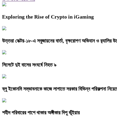
Exploring the Rise of Crypto in iGaming
উত্তরা সেক্টর-১৮-এ সবুজায়নের বার্তা, বৃক্ষরোপণ অভিযান ও র‍্যালি
সিলেটে দুই বাসের সংঘর্ষে নিহত ৯
ব্লু ইকোনমি সম্ভাবনাকে কাজে লাগাতে সরকার বিভিন্ন পরিকল্পনা নিয়েছে: স
শহীদ পরিবারের পাশে থাকার অঙ্গীকার দিপু ভূঁইয়ার