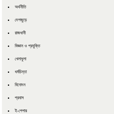
অর্থনীতি
দেশজুড়ে
রাজধানী
বিজ্ঞান ও প্রযুক্তি
খেলাধুলা
ধর্মচিন্তা
বিনোদন
প্রবাস
ই-পেপার