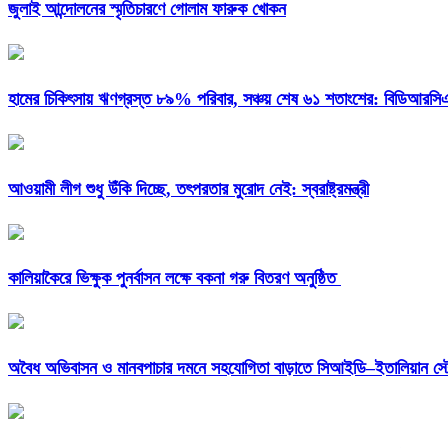
জুলাই আন্দোলনের স্মৃতিচারণে গোলাম ফারুক খোকন
হামের চিকিৎসায় ঋণগ্রস্ত ৮৯% পরিবার, সঞ্চয় শেষ ৬১ শতাংশের: বিডিআরস
আওয়ামী লীগ শুধু উঁকি দিচ্ছে, তৎপরতার মুরোদ নেই: স্বরাষ্ট্রমন্ত্রী
কালিয়াকৈরে ভিক্ষুক পুনর্বাসন লক্ষে বকনা গরু বিতরণ অনুষ্ঠিত
অবৈধ অভিবাসন ও মানবপাচার দমনে সহযোগিতা বাড়াতে সিআইডি–ইতালিয়ান স্ট