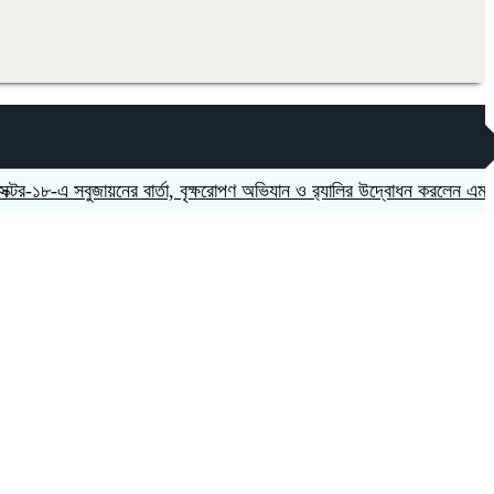
-এ সবুজায়নের বার্তা, বৃক্ষরোপণ অভিযান ও র‍্যালির উদ্বোধন করলেন এমপি এস এম