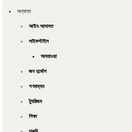
অন্যান্য
আইন-আদালত
লাইফস্টাইল
আবহাওয়া
জন দুর্ভোগ
গণমাধ্যম
ট্যুরিজম
শিক্ষা
চাকরি