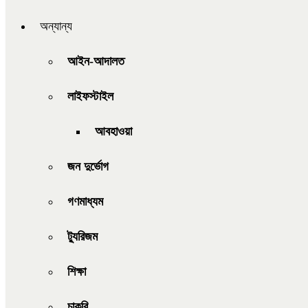
অন্যান্য
আইন-আদালত
লাইফস্টাইল
আবহাওয়া
জন দুর্ভোগ
গণমাধ্যম
ট্যুরিজম
শিক্ষা
চাকরি