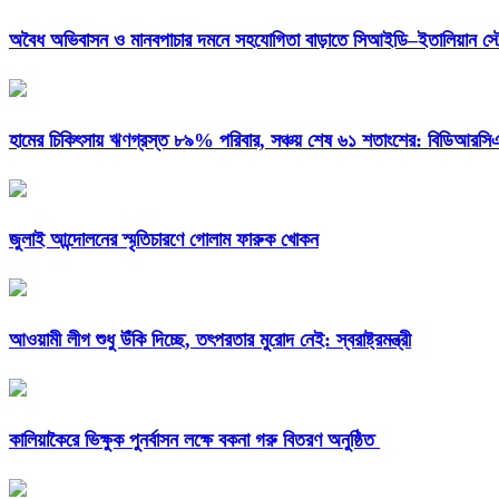
অবৈধ অভিবাসন ও মানবপাচার দমনে সহযোগিতা বাড়াতে সিআইডি–ইতালিয়ান স্ট
হামের চিকিৎসায় ঋণগ্রস্ত ৮৯% পরিবার, সঞ্চয় শেষ ৬১ শতাংশের: বিডিআরস
জুলাই আন্দোলনের স্মৃতিচারণে গোলাম ফারুক খোকন
আওয়ামী লীগ শুধু উঁকি দিচ্ছে, তৎপরতার মুরোদ নেই: স্বরাষ্ট্রমন্ত্রী
কালিয়াকৈরে ভিক্ষুক পুনর্বাসন লক্ষে বকনা গরু বিতরণ অনুষ্ঠিত