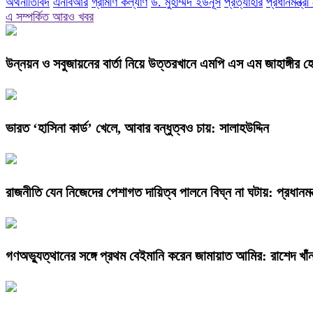
অর্থনীতিবিদ
এনবিআর
গ্রামীণ কল্যাণ
ড. মুহাম্মদ ইউনূস
প্রত্যাহার
প্রধানমন্ত্র
এ সম্পর্কিত আরও খবর
উন্নয়ন ও সবুজায়নের বার্তা নিয়ে উত্তরখানে এমপি এস এম জাহাঙ্গীর 
ভারত ‘হাসিনা কার্ড’ খেলে, আবার বন্ধুত্বও চায়: সালাহউদ্দিন
রাজনীতি যেন নিজেদের পেশাগত দায়িত্ব পালনে বিঘ্ন না ঘটায়: প্রধানমন্ত
গণঅভ্যুত্থানের সঙ্গে প্রথম বেইমানি করেন জামায়াত আমির: রাশেদ খাঁ