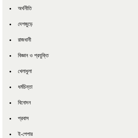
অর্থনীতি
দেশজুড়ে
রাজধানী
বিজ্ঞান ও প্রযুক্তি
খেলাধুলা
ধর্মচিন্তা
বিনোদন
প্রবাস
ই-পেপার