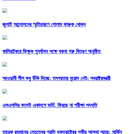
জুলাই আন্দোলনের স্মৃতিচারণে গোলাম ফারুক খোকন
কালিয়াকৈরে ভিক্ষুক পুনর্বাসন লক্ষে বকনা গরু বিতরণ অনুষ্ঠিত
আওয়ামী লীগ শুধু উঁকি দিচ্ছে, তৎপরতার মুরোদ নেই: স্বরাষ্ট্রমন্ত্রী
এসএসসির ফলেই একাদশে ভর্তি, ফিরছে না পরীক্ষা পদ্ধতি
তারেক রহমানের নেতৃত্বের প্রতি যুক্তরাষ্ট্রের গভীর আস্থা আছে: মার্কিন