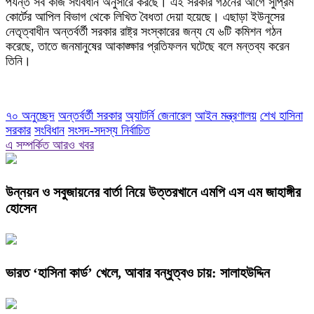
পর্যন্ত সব কাজ সংবিধান অনুসারে করছে। এই সরকার গঠনের আগে সুপ্রিম
কোর্টের আপিল বিভাগ থেকে লিখিত বৈধতা দেয়া হয়েছে। এছাড়া ইউনূসের
নেতৃত্বাধীন অন্তর্বর্তী সরকার রাষ্ট্র সংস্কারের জন্য যে ৬টি কমিশন গঠন
করেছে, তাতে জনমানুষের আকাঙ্ক্ষার প্রতিফলন ঘটেছে বলে মন্তব্য করেন
তিনি।
৭০ অনুচ্ছেদ
অন্তর্বর্তী সরকার
অ্যাটর্নি জেনারেল
আইন মন্ত্রণালয়
শেখ হাসিনা
সরকার
সংবিধান
সংসদ-সদস্য নির্বাচিত
এ সম্পর্কিত আরও খবর
উন্নয়ন ও সবুজায়নের বার্তা নিয়ে উত্তরখানে এমপি এস এম জাহাঙ্গীর
হোসেন
ভারত ‘হাসিনা কার্ড’ খেলে, আবার বন্ধুত্বও চায়: সালাহউদ্দিন