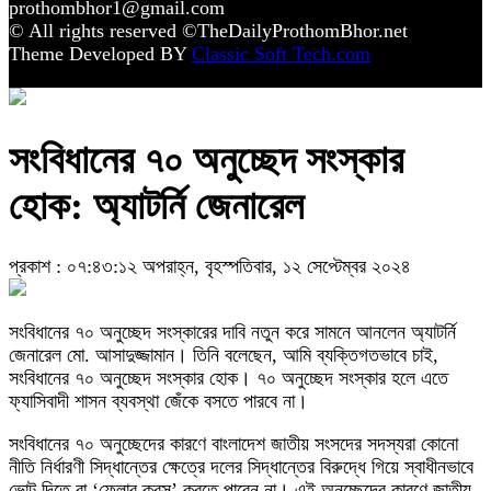
prothombhor1@gmail.com
© All rights reserved ©TheDailyProthomBhor.net
Theme Developed BY
Classic Soft Tech.com
সংবিধানের ৭০ অনুচ্ছেদ সংস্কার
হোক: অ্যাটর্নি জেনারেল
প্রকাশ : ০৭:৪৩:১২ অপরাহ্ন, বৃহস্পতিবার, ১২ সেপ্টেম্বর ২০২৪
সংবিধানের ৭০ অনুচ্ছেদ সংস্কারের দাবি নতুন করে সামনে আনলেন অ্যাটর্নি
জেনারেল মো. আসাদুজ্জামান। তিনি বলেছেন, আমি ব্যক্তিগতভাবে চাই,
সংবিধানের ৭০ অনুচ্ছেদ সংস্কার হোক। ৭০ অনুচ্ছেদ সংস্কার হলে এতে
ফ্যাসিবাদী শাসন ব্যবস্থা জেঁকে বসতে পারবে না।
সংবিধানের ৭০ অনুচ্ছেদের কারণে বাংলাদেশ জাতীয় সংসদের সদস্যরা কোনো
নীতি নির্ধারণী সিদ্ধান্তের ক্ষেত্রে দলের সিদ্ধান্তের বিরুদ্ধে গিয়ে স্বাধীনভাবে
ভোট দিতে বা ‘ফ্লোর ক্রস’ করতে পারেন না। এই অনুচ্ছেদের কারণে জাতীয়