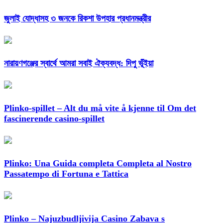
জুলাই যোদ্ধাসহ ৩ জনকে রিকশা উপহার প্রধানমন্ত্রীর
নারায়ণগঞ্জের স্বার্থে আমরা সবাই ঐক্যবদ্ধ: দিপু ভূঁইয়া
Plinko-spillet – Alt du må vite å kjenne til Om det
fascinerende casino-spillet
Plinko: Una Guida completa Completa al Nostro
Passatempo di Fortuna e Tattica
Plinko – Najuzbudljivija Casino Zabava s