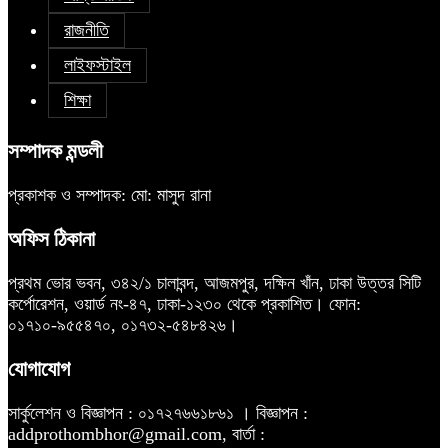
রাজনীতি
লাইফস্টাইল
শিক্ষা
সম্পাদক মন্ডলী
প্রকাশক ও সম্পাদক: মো: মাসুদ রানা
অফিস ঠিকানা
প্রথম ভোর ভবন, ৩৪২/১ চালাবন্দ, আজমপুর, দক্ষিন খাঁন, ঢাকা উত্তর সিটি
কর্পোরেশন, ওয়ার্ড নং-৪৭, ঢাকা-১২৩০ থেকে প্রকাশিত। ফোন:
০১৭১০-৯৫৫৪৭০, ০১৭৩২-৫৪৮৪২৬।
যোগাযোগ
সার্কুলেশন ও বিজ্ঞাপন : ০১৭২৭৬৬১৮৬১ । বিজ্ঞাপন :
addprothombhor@gmail.com, বার্তা :