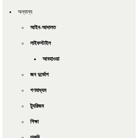
অন্যান্য
আইন-আদালত
লাইফস্টাইল
আবহাওয়া
জন দুর্ভোগ
গণমাধ্যম
ট্যুরিজম
শিক্ষা
চাকরি