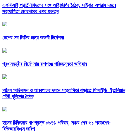
এফবিআই প্রতিনিধিদলের সঙ্গে আইজিপির বৈঠক, সাইবার অপরাধ দমনে
সহযোগিতা জোরদারের ওপর গুরুত্ব
দেশের সব ডিসির জন্য জরুরি নির্দেশনা
প্রধানমন্ত্রীর নির্দেশনায় রূপগঞ্জে পরিচ্ছন্নতা অভিযান
অবৈধ অভিবাসন ও মানবপাচার দমনে সহযোগিতা বাড়াতে সিআইডি–ইতালিয়ান
স্টেট পুলিশের বৈঠক
হামের চিকিৎসায় ঋণগ্রস্ত ৮৯% পরিবার, সঞ্চয় শেষ ৬১ শতাংশের:
বিডিআরসিএস জরিপ