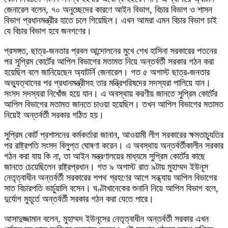
জেনারেল বলেন, ৭০ অনুচ্ছেদের কারণে আইন বিভাগ, বিচার বিভাগ ও শাসন
বিভাগ প্রধানমন্ত্রীর হাতে চলে গিয়েছিল। এখন আমরা এমন বিচার বিভাগ চাই
যে বিচার বিভাগ হবে জনগণের।
প্রসঙ্গত, ছাত্র-জনতার প্রবল আন্দোলনের মুখে শেখ হাসিনা সরকারের পতনের
পর সুপ্রিম কোর্টের আপিল বিভাগের মতামত নিয়ে অন্তর্বর্তী সরকার গঠন করা
হয়েছিল বলে জানিয়েছেন অ্যাটর্নি জেনারেল। গত ৫ অগাস্ট ছাত্র-জনতার
অভ্যুত্থানের পর প্রধানমন্ত্রীসহ তার মন্ত্রিপরিষদের সদস্যরা পালিয়ে যান।
সংসদ সদস্যরা নিখোঁজ হয়ে যান। এ অবস্থায় করণীয় জানতে সুপ্রিম কোর্টের
আপিল বিভাগের মতামত জানতে চাওয়া হয়েছিল। তখন আপিল বিভাগের মতামত
নিয়েই অন্তর্বর্তী সরকার গঠিত হয়।
সুপ্রিম কোর্ট প্রশাসনের কর্মকর্তারা জানান, আওয়ামী লীগ সরকারের ক্ষমতাচ্যুতির
পর রাষ্ট্রপতি সংসদ বিলুপ্ত ঘোষণা করেন। এ অবস্থায় অন্তর্বর্তীকালীন সরকার
গঠন করা যায় কি না, তা আইন মন্ত্রণালয়ের মাধ্যমে সুপ্রিম কোর্টের কাছে
জানতে চেয়েছিলেন রাষ্ট্রপ্রধান। গত ৯ অগাস্ট রাত ৯টায় মুহাম্মদ ইউনূস
নেতৃত্বাধীন অন্তর্বর্তী সরকারের শপথ গ্রহণের আগে সন্ধ্যায় আপিল বিভাগের
সাত বিচারপতি ভার্চুয়ালি বসেন। ঘণ্টাখানেকের শুনানি নিয়ে আপিল বিভাগ বলে,
দুর্যোগ মুহূর্তে অন্তর্বর্তী সরকার গঠন করা যেতে পারে।
আসাদুজ্জামান বলেন, মুহাম্মদ ইউনূসের নেতৃত্বাধীন অন্তর্বর্তী সরকার এখন