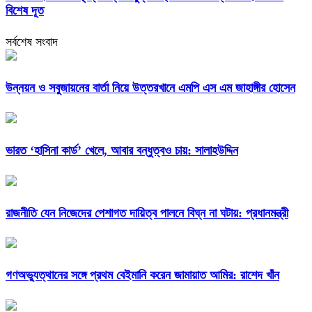
বিশেষ দূত
সর্বশেষ সংবাদ
উন্নয়ন ও সবুজায়নের বার্তা নিয়ে উত্তরখানে এমপি এস এম জাহাঙ্গীর হোসেন
ভারত ‘হাসিনা কার্ড’ খেলে, আবার বন্ধুত্বও চায়: সালাহউদ্দিন
রাজনীতি যেন নিজেদের পেশাগত দায়িত্ব পালনে বিঘ্ন না ঘটায়: প্রধানমন্ত্রী
গণঅভ্যুত্থানের সঙ্গে প্রথম বেইমানি করেন জামায়াত আমির: রাশেদ খাঁন