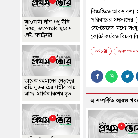
বিজ্ঞপ্তিতে আরও বলা হ
পরিবারের সদস্যদের (স্
আওয়ামী লীগ শুধু উঁকি
সেপ্টেম্বরের মধ্যে সং
দিচ্ছে, তৎপরতার মুরোদ
নেই: স্বরাষ্ট্রমন্ত্রী
কোর্টে কর্মরত বিচার ব
কর্মচারী
জনপ্রশাসন মন
তারেক রহমানের নেতৃত্বের
প্রতি যুক্তরাষ্ট্রের গভীর আস্থা
আছে: মার্কিন বিশেষ দূত
এ সম্পর্কিত আরও খব