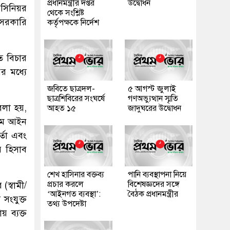
প্রধানমন্ত্রীর দপ্তর
উদ্বোধন
র সিনিয়র
থেকে সংশ্লিষ্ট
সরকারি
কর্তৃপক্ষকে নির্দেশ
রত বিচার
র মধ্যে
জবিতে ছাত্রদল-
৫ আগস্ট জুলাই
ছাত্রশিবিরের সংঘর্ষে
গণঅভ্যুত্থান স্মৃতি
 বলা হয়,
আহত ১৫
জাদুঘরের উদ্বোধন
্রমে আইন
র্তা এবং
ের হিসাব
শেখ হাসিনার বক্তব্য
পানি ব্যবস্থাপনা নিয়ে
প্রচার করলে
বিশেষজ্ঞদের সঙ্গে
(স্বামী/
‘আইনগত ব্যবস্থা’:
বৈঠক প্রধানমন্ত্রীর
 সংযুক্ত
তথ্য উপদেষ্টা
য় ব্যক্ত