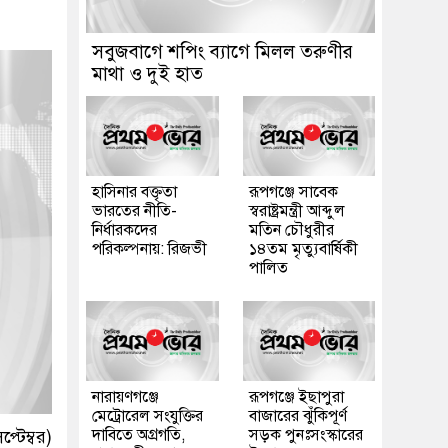
সবুজবাগে শপিং ব্যাগে মিলল তরুণীর
মাথা ও দুই হাত
হাসিনার বক্তৃতা
রূপগঞ্জে সাবেক
ভারতের নীতি-
স্বরাষ্ট্রমন্ত্রী আব্দুল
নির্ধারকদের
মতিন চৌধুরীর
পরিকল্পনায়: রিজভী
১৪তম মৃত্যুবার্ষিকী
পালিত
নারায়ণগঞ্জে
রূপগঞ্জে ইছাপুরা
মেট্রোরেল সংযুক্তির
বাজারের ঝুঁকিপূর্ণ
দাবিতে অগ্রগতি,
সড়ক পুনঃসংস্কারের
টেম্বর)