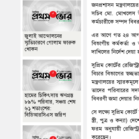
জনপ্রশাসন মন্ত্রণালয়ে
সচিব মো. মোখলেস 
কর্মচারীকে সম্পদ বিব
এর আগে গত ২৪ আগস্ট স
জুলাই আন্দোলনের
স্মৃতিচারণে গোলাম ফারুক
বিভাগীয় কর্মকর্তা ও
খোকন
দাখিলের নির্দেশ দেয়া
সুপ্রিম কোর্টের রেজিস
বিচার বিভাগের স্বচ্ছত
মন্ত্রণালয়ের স্মারকম
তাদের পরিবারের সদস্যদ
হামের চিকিৎসায় ঋণগ্রস্ত
বিবরণী জমা দেয়ার নির
৮৯% পরিবার, সঞ্চয় শেষ
৬১ শতাংশের:
সে লক্ষ্যে সুপ্রিম কোর
বিডিআরসিএস জরিপ
স্ত্রী, পুত্র ও কন্যা
ফরম অনুযায়ী রেজিস্ট্
করেছেন।