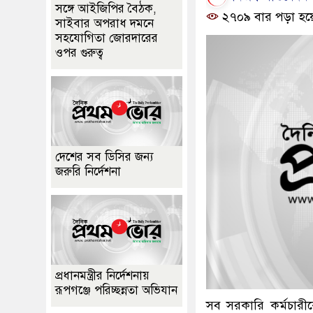
সঙ্গে আইজিপির বৈঠক,
২৭০৯ বার পড়া হয়
সাইবার অপরাধ দমনে
সহযোগিতা জোরদারের
ওপর গুরুত্ব
দেশের সব ডিসির জন্য
জরুরি নির্দেশনা
প্রধানমন্ত্রীর নির্দেশনায়
রূপগঞ্জে পরিচ্ছন্নতা অভিযান
সব সরকারি কর্মচারীক