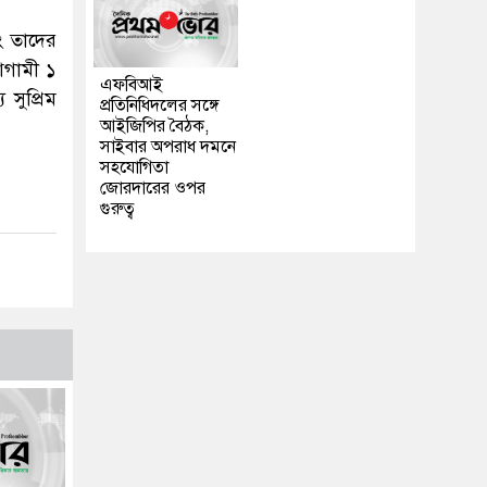
বং তাদের
 আগামী ১
এফবিআই
 সুপ্রিম
প্রতিনিধিদলের সঙ্গে
আইজিপির বৈঠক,
সাইবার অপরাধ দমনে
সহযোগিতা
জোরদারের ওপর
গুরুত্ব