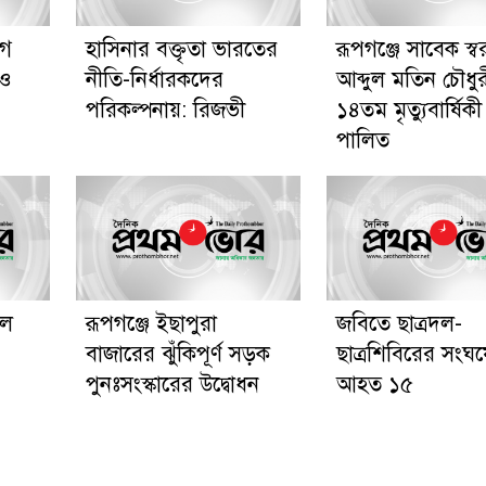
গে
হাসিনার বক্তৃতা ভারতের
রূপগঞ্জে সাবেক স্বরাষ্ট
 ও
নীতি-নির্ধারকদের
আব্দুল মতিন চৌধু
পরিকল্পনায়: রিজভী
১৪তম মৃত্যুবার্ষিকী
পালিত
েল
রূপগঞ্জে ইছাপুরা
জবিতে ছাত্রদল-
বাজারের ঝুঁকিপূর্ণ সড়ক
ছাত্রশিবিরের সংঘর্
পুনঃসংস্কারের উদ্বোধন
আহত ১৫