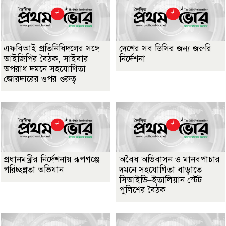
এফবিআই প্রতিনিধিদলের সঙ্গে
দেশের সব ডিসির জন্য জরুরি
আইজিপির বৈঠক, সাইবার
নির্দেশনা
অপরাধ দমনে সহযোগিতা
জোরদারের ওপর গুরুত্ব
প্রধানমন্ত্রীর নির্দেশনায় রূপগঞ্জে
অবৈধ অভিবাসন ও মানবপাচার
পরিচ্ছন্নতা অভিযান
দমনে সহযোগিতা বাড়াতে
সিআইডি–ইতালিয়ান স্টেট
পুলিশের বৈঠক