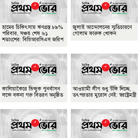
হামের চিকিৎসায় ঋণগ্রস্ত ৮৯%
জুলাই আন্দোলনের স্মৃতিচারণে
পরিবার, সঞ্চয় শেষ ৬১
গোলাম ফারুক খোকন
শতাংশের: বিডিআরসিএস জরিপ
কালিয়াকৈরে ভিক্ষুক পুনর্বাসন
আওয়ামী লীগ শুধু উঁকি দিচ্ছে,
লক্ষে বকনা গরু বিতরণ অনুষ্ঠিত
তৎপরতার মুরোদ নেই: স্বরাষ্ট্রমন্ত্রী