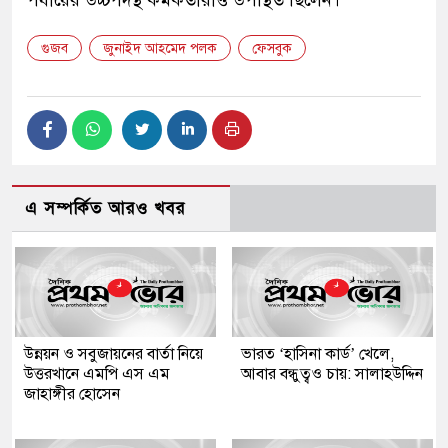
পর্যায়ের উচ্চপদস্থ কর্মকর্তারাও উপস্থিত ছিলেন।
গুজব
জুনাইদ আহমেদ পলক
ফেসবুক
এ সম্পর্কিত আরও খবর
উন্নয়ন ও সবুজায়নের বার্তা নিয়ে
ভারত ‘হাসিনা কার্ড’ খেলে,
উত্তরখানে এমপি এস এম
আবার বন্ধুত্বও চায়: সালাহউদ্দিন
জাহাঙ্গীর হোসেন