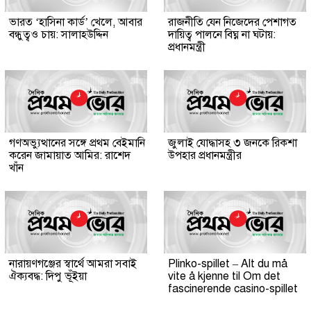
ভারত ‘হাসিনা কার্ড’ খেলে, আবার
রাজনীতি যেন নিজেদের পেশাগত
বন্ধুত্বও চায়: সালাহউদ্দিন
দায়িত্ব পালনে বিঘ্ন না ঘটায়:
প্রধানমন্ত্রী
গণঅভ্যুত্থানের সঙ্গে প্রথম বেইমানি
জুলাই যোদ্ধাসহ ৩ জনকে রিকশা
করেন জামায়াত আমির: রাশেদ
উপহার প্রধানমন্ত্রীর
খাঁন
নারায়ণগঞ্জের স্বার্থে আমরা সবাই
Plinko-spillet – Alt du må
ঐক্যবদ্ধ: দিপু ভূঁইয়া
vite å kjenne til Om det
fascinerende casino-spillet