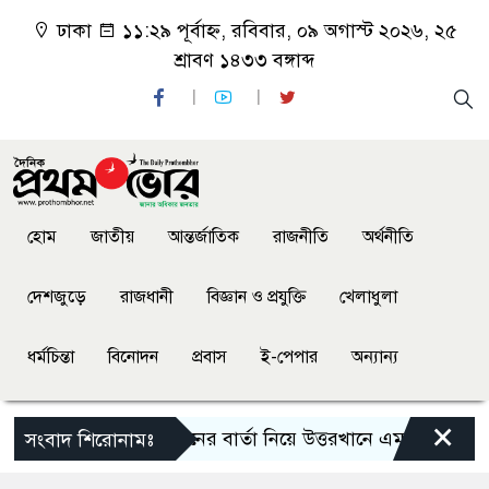
ঢাকা
১১:২৯ পূর্বাহ্ন, রবিবার, ০৯ অগাস্ট ২০২৬, ২৫
শ্রাবণ ১৪৩৩ বঙ্গাব্দ
হোম
জাতীয়
আন্তর্জাতিক
রাজনীতি
অর্থনীতি
দেশজুড়ে
রাজধানী
বিজ্ঞান ও প্রযুক্তি
খেলাধুলা
ধর্মচিন্তা
বিনোদন
প্রবাস
ই-পেপার
অন্যান্য
×
উন্নয়ন ও সবুজায়নের বার্তা নিয়ে উত্তরখানে এমপি এস এম জাহ
সংবাদ শিরোনামঃ