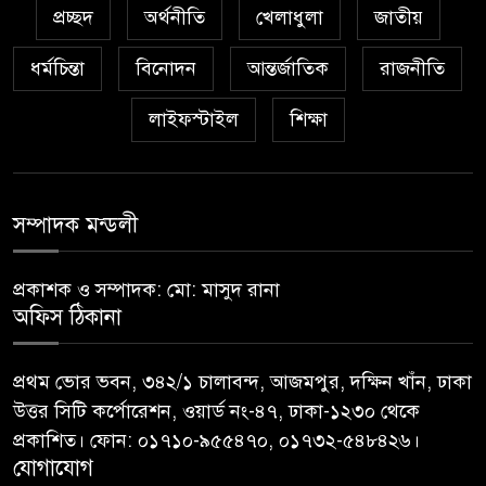
প্রচ্ছদ
অর্থনীতি
খেলাধুলা
জাতীয়
ধর্মচিন্তা
বিনোদন
আন্তর্জাতিক
রাজনীতি
লাইফস্টাইল
শিক্ষা
সম্পাদক মন্ডলী
প্রকাশক ও সম্পাদক: মো: মাসুদ রানা
অফিস ঠিকানা
প্রথম ভোর ভবন, ৩৪২/১ চালাবন্দ, আজমপুর, দক্ষিন খাঁন, ঢাকা
উত্তর সিটি কর্পোরেশন, ওয়ার্ড নং-৪৭, ঢাকা-১২৩০ থেকে
প্রকাশিত। ফোন: ০১৭১০-৯৫৫৪৭০, ০১৭৩২-৫৪৮৪২৬।
যোগাযোগ