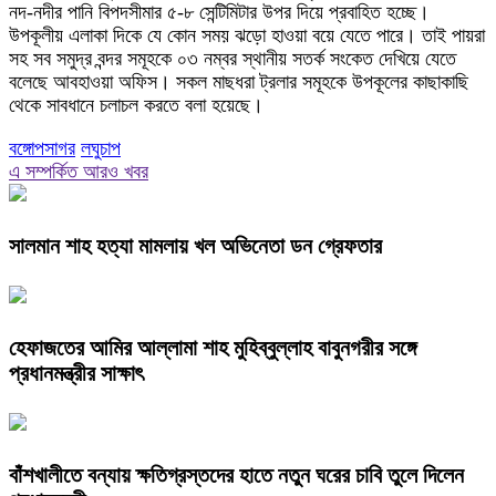
নদ-নদীর পানি বিপদসীমার ৫-৮ সেন্টিমিটার উপর দিয়ে প্রবাহিত হচ্ছে।
উপকূলীয় এলাকা দিকে যে কোন সময় ঝড়ো হাওয়া বয়ে যেতে পারে। তাই পায়রা
সহ সব সমুদ্র বন্দর সমূহকে ০৩ নম্বর স্থানীয় সতর্ক সংকেত দেখিয়ে যেতে
বলেছে আবহাওয়া অফিস। সকল মাছধরা ট্রলার সমূহকে উপকূলের কাছাকাছি
থেকে সাবধানে চলাচল করতে বলা হয়েছে।
বঙ্গোপসাগর
লঘুচাপ
এ সম্পর্কিত আরও খবর
সালমান শাহ হত্যা মামলায় খল অভিনেতা ডন গ্রেফতার
হেফাজতের আমির আল্লামা শাহ মুহিব্বুল্লাহ বাবুনগরীর সঙ্গে
প্রধানমন্ত্রীর সাক্ষাৎ
বাঁশখালীতে বন্যায় ক্ষতিগ্রস্তদের হাতে নতুন ঘরের চাবি তুলে দিলেন