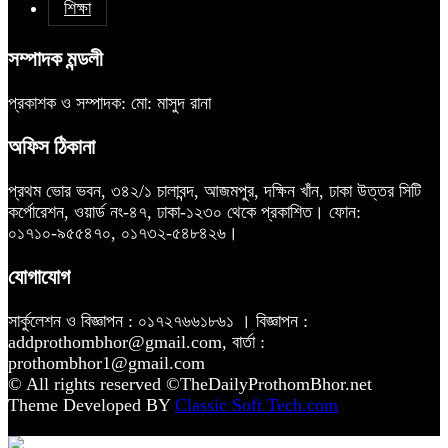
শিক্ষা
সম্পাদক মন্ডলী
প্রকাশক ও সম্পাদক: মো: মাসুদ রানা
অফিস ঠিকানা
প্রথম ভোর ভবন, ৩৪২/১ চালাবন্দ, আজমপুর, দক্ষিন খাঁন, ঢাকা উত্তর সিটি
কর্পোরেশন, ওয়ার্ড নং-৪৭, ঢাকা-১২৩০ থেকে প্রকাশিত। ফোন:
০১৭১০-৯৫৫৪৭০, ০১৭৩২-৫৪৮৪২৬।
যোগাযোগ
সার্কুলেশন ও বিজ্ঞাপন : ০১৭২৭৬৬১৮৬১ । বিজ্ঞাপন :
addprothombhor@gmail.com, বার্তা :
prothombhor1@gmail.com
© All rights reserved ©TheDailyProthomBhor.net
Theme Developed BY
Classic Soft Tech.com