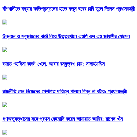
বাঁশখালীতে বন্যায় ক্ষতিগ্রস্তদের হাতে নতুন ঘরের চাবি তুলে দিলেন প্রধানমন্ত্রী
উন্নয়ন ও সবুজায়নের বার্তা নিয়ে উত্তরখানে এমপি এস এম জাহাঙ্গীর হোসেন
ভারত ‘হাসিনা কার্ড’ খেলে, আবার বন্ধুত্বও চায়: সালাহউদ্দিন
রাজনীতি যেন নিজেদের পেশাগত দায়িত্ব পালনে বিঘ্ন না ঘটায়: প্রধানমন্ত্রী
গণঅভ্যুত্থানের সঙ্গে প্রথম বেইমানি করেন জামায়াত আমির: রাশেদ খাঁন