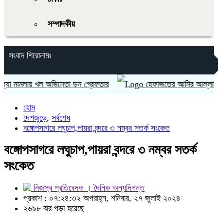
সম্পাদকীয়
সংবাদ শিরোনামঃ
 মামলায় খল অভিনেতা ডন গ্রেফতার
হেফাজতের আমির আল্লামা শাহ মুহিব
হোম
দেশজুড়ে
,
সর্বশেষ
বঙ্গোপসাগরে লঘুচাপ,পায়রা বন্দরে ৩ নম্বর সতর্ক সংকেত
বঙ্গোপসাগরে লঘুচাপ,পায়রা বন্দরে ৩ নম্বর সতর্ক
সংকেত
নিজস্ব প্রতিবেদক । দৈনিক অন্যদিগন্ত
প্রকাশ : ০৭:২৪:৩২ অপরাহ্ন, শনিবার, ২৭ জুলাই ২০২৪
২৬৯৮ বার পড়া হয়েছে