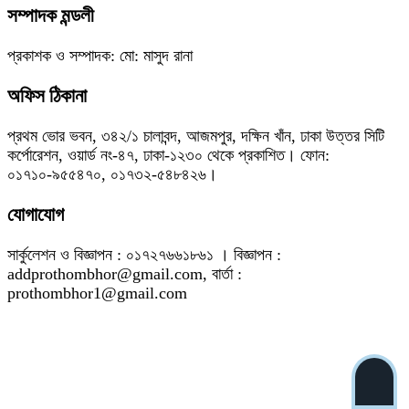
সম্পাদক মন্ডলী
প্রকাশক ও সম্পাদক: মো: মাসুদ রানা
অফিস ঠিকানা
প্রথম ভোর ভবন, ৩৪২/১ চালাবন্দ, আজমপুর, দক্ষিন খাঁন, ঢাকা উত্তর সিটি
কর্পোরেশন, ওয়ার্ড নং-৪৭, ঢাকা-১২৩০ থেকে প্রকাশিত। ফোন:
০১৭১০-৯৫৫৪৭০, ০১৭৩২-৫৪৮৪২৬।
যোগাযোগ
সার্কুলেশন ও বিজ্ঞাপন : ০১৭২৭৬৬১৮৬১ । বিজ্ঞাপন :
addprothombhor@gmail.com, বার্তা :
prothombhor1@gmail.com