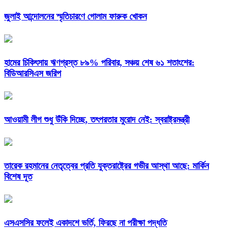
জুলাই আন্দোলনের স্মৃতিচারণে গোলাম ফারুক খোকন
হামের চিকিৎসায় ঋণগ্রস্ত ৮৯% পরিবার, সঞ্চয় শেষ ৬১ শতাংশের:
বিডিআরসিএস জরিপ
আওয়ামী লীগ শুধু উঁকি দিচ্ছে, তৎপরতার মুরোদ নেই: স্বরাষ্ট্রমন্ত্রী
তারেক রহমানের নেতৃত্বের প্রতি যুক্তরাষ্ট্রের গভীর আস্থা আছে: মার্কিন
বিশেষ দূত
এসএসসির ফলেই একাদশে ভর্তি, ফিরছে না পরীক্ষা পদ্ধতি