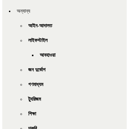
অন্যান্য
আইন-আদালত
লাইফস্টাইল
আবহাওয়া
জন দুর্ভোগ
গণমাধ্যম
ট্যুরিজম
শিক্ষা
চাকরি