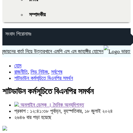
সম্পাদকীয়
সংবাদ শিরোনামঃ
নের বার্তা নিয়ে উত্তরখানে এমপি এস এম জাহাঙ্গীর হোসেন
ভারত ‘হাসিনা
হোম
রাজনীতি
,
লিড নিউজ
,
সর্বশেষ
শাটডাউন কর্মসূচিতে বিএনপির সমর্থন
শাটডাউন কর্মসূচিতে বিএনপির সমর্থন
অনলাইন ডেস্ক । দৈনিক অন্যদিগন্ত
প্রকাশ : ১২:৪১:৩৮ পূর্বাহ্ন, বৃহস্পতিবার, ১৮ জুলাই ২০২৪
২৬৪৬ বার পড়া হয়েছে