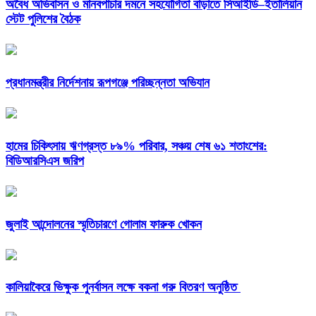
অবৈধ অভিবাসন ও মানবপাচার দমনে সহযোগিতা বাড়াতে সিআইডি–ইতালিয়ান
স্টেট পুলিশের বৈঠক
প্রধানমন্ত্রীর নির্দেশনায় রূপগঞ্জে পরিচ্ছন্নতা অভিযান
হামের চিকিৎসায় ঋণগ্রস্ত ৮৯% পরিবার, সঞ্চয় শেষ ৬১ শতাংশের:
বিডিআরসিএস জরিপ
জুলাই আন্দোলনের স্মৃতিচারণে গোলাম ফারুক খোকন
কালিয়াকৈরে ভিক্ষুক পুনর্বাসন লক্ষে বকনা গরু বিতরণ অনুষ্ঠিত