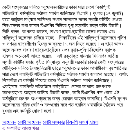
কোটা সংস্কারের দাবিতে আন্দোলনকারীদের ডাকা সারা দেশে ‘কমপ্লিট
শাটডাউন’ কর্মসূচিতে সর্বাত্মক সমর্থন জানিয়েছে বিএনপি। বুধবার (১৭ জুলাই)
রাতে ভার্চুয়াল মাধ্যমে সংক্ষিপ্ত সংবাদ সম্মেলনে দলের স্থায়ী কমিটির নেওয়া
সিদ্ধান্তের কথা জানান বিএনপির সিনিয়র যুগ্ম মহাসচিব রুহুল কবির রিজভী।
তিনি বলেন, আপনারা জানেন, সাধারণ ছাত্র-ছাত্রীরা তাদের ন্যায্য এবং
শান্তিপূর্ণ আন্দোলন চালিয়ে যাচ্ছে। শিক্ষার্থীদের এই শান্তিপূর্ণ আন্দোলনে পুলিশ
ও সশস্ত্র ছাত্রলীগের হিংস্র আক্রমণে ৭ জন নিহত হয়েছে। এ ছাড়া আজও
আন্দোলনরত সাধারণ ছাত্র-ছাত্রীদের ওপর র‌্যাব-পুলিশ-বিজেপির ব্যাপক
হামলায় অনেকেই আহত হয়েছে। এই রক্তাক্ত হামলায় বিএনপির জাতীয়
স্থায়ী কমিটির সভায় গৃহীত সিদ্ধান্ত অনুযায়ী সরকারি চাকরি কোটা সংস্কারের
যৌক্তিক দাবিতে বৈষম্যবিরোধী ছাত্র আন্দোলনের ডাকা আগামীকাল বৃহস্পতিবার
সারা দেশে কমপ্লিট শাটডাউন কর্মসূচিতে সর্বাত্মক সমর্থন জানানো হয়েছে। অর্থাৎ
শিক্ষার্থীরা যে কর্মসূচি দিয়েছে তাতে বিএনপি সর্বাত্মক সমর্থন জানিয়েছে।
একইসঙ্গে ‘কমপ্লিট শাটডাউনে কর্মসূচিতে’ দেশের আপামর জনগণকে
অংশগ্রহণের আহ্বান জানিয়ে রিজভী বলেন, আমি বিএনপির পক্ষ থেকে এই
কর্মসূচিতে জনগন অংশগ্রহণের জন্য জোরাল আহ্বান জানাচ্ছি। বিএনপি যুগপৎ
আন্দোলনের শরিক জোট ও দলগুলোর সঙ্গে গত ছয়দিন ধারাবাহিক বৈঠকের পরে
বুধবার এই কর্মসূচি ঘোষণা হলো।
আন্দোলন
কোটা আন্দোলন
কোটা সংস্কার
বিএনপি
সংঘর্ষ
হামলা
এ সম্পর্কিত আরও খবর