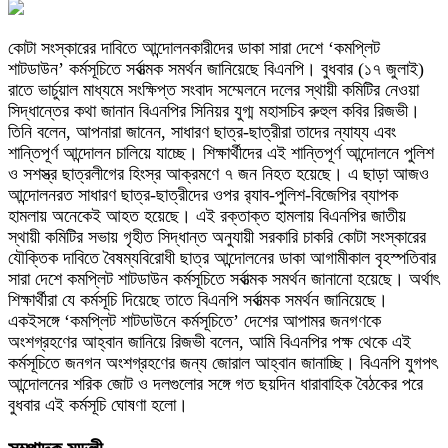
কোটা সংস্কারের দাবিতে আন্দোলনকারীদের ডাকা সারা দেশে ‘কমপ্লিট
শাটডাউন’ কর্মসূচিতে সর্বাত্মক সমর্থন জানিয়েছে বিএনপি। বুধবার (১৭ জুলাই)
রাতে ভার্চুয়াল মাধ্যমে সংক্ষিপ্ত সংবাদ সম্মেলনে দলের স্থায়ী কমিটির নেওয়া
সিদ্ধান্তের কথা জানান বিএনপির সিনিয়র যুগ্ম মহাসচিব রুহুল কবির রিজভী।
তিনি বলেন, আপনারা জানেন, সাধারণ ছাত্র-ছাত্রীরা তাদের ন্যায্য এবং
শান্তিপূর্ণ আন্দোলন চালিয়ে যাচ্ছে। শিক্ষার্থীদের এই শান্তিপূর্ণ আন্দোলনে পুলিশ
ও সশস্ত্র ছাত্রলীগের হিংস্র আক্রমণে ৭ জন নিহত হয়েছে। এ ছাড়া আজও
আন্দোলনরত সাধারণ ছাত্র-ছাত্রীদের ওপর র‌্যাব-পুলিশ-বিজেপির ব্যাপক
হামলায় অনেকেই আহত হয়েছে। এই রক্তাক্ত হামলায় বিএনপির জাতীয়
স্থায়ী কমিটির সভায় গৃহীত সিদ্ধান্ত অনুযায়ী সরকারি চাকরি কোটা সংস্কারের
যৌক্তিক দাবিতে বৈষম্যবিরোধী ছাত্র আন্দোলনের ডাকা আগামীকাল বৃহস্পতিবার
সারা দেশে কমপ্লিট শাটডাউন কর্মসূচিতে সর্বাত্মক সমর্থন জানানো হয়েছে। অর্থাৎ
শিক্ষার্থীরা যে কর্মসূচি দিয়েছে তাতে বিএনপি সর্বাত্মক সমর্থন জানিয়েছে।
একইসঙ্গে ‘কমপ্লিট শাটডাউনে কর্মসূচিতে’ দেশের আপামর জনগণকে
অংশগ্রহণের আহ্বান জানিয়ে রিজভী বলেন, আমি বিএনপির পক্ষ থেকে এই
কর্মসূচিতে জনগন অংশগ্রহণের জন্য জোরাল আহ্বান জানাচ্ছি। বিএনপি যুগপৎ
আন্দোলনের শরিক জোট ও দলগুলোর সঙ্গে গত ছয়দিন ধারাবাহিক বৈঠকের পরে
বুধবার এই কর্মসূচি ঘোষণা হলো।