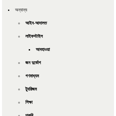
অন্যান্য
আইন-আদালত
লাইফস্টাইল
আবহাওয়া
জন দুর্ভোগ
গণমাধ্যম
ট্যুরিজম
শিক্ষা
চাকরি