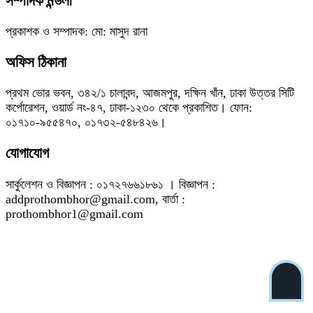
সম্পাদক মন্ডলী
প্রকাশক ও সম্পাদক: মো: মাসুদ রানা
অফিস ঠিকানা
প্রথম ভোর ভবন, ৩৪২/১ চালাবন্দ, আজমপুর, দক্ষিন খাঁন, ঢাকা উত্তর সিটি
কর্পোরেশন, ওয়ার্ড নং-৪৭, ঢাকা-১২৩০ থেকে প্রকাশিত। ফোন:
০১৭১০-৯৫৫৪৭০, ০১৭৩২-৫৪৮৪২৬।
যোগাযোগ
সার্কুলেশন ও বিজ্ঞাপন : ০১৭২৭৬৬১৮৬১ । বিজ্ঞাপন :
addprothombhor@gmail.com, বার্তা :
prothombhor1@gmail.com