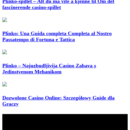
Plinko-spillet – Alt du må vite å kjenne til Om det
fascinerende casino-spillet
Plinko: Una Guida completa Completa al Nostro
Passatempo di Fortuna e Tattica
Plinko – Najuzbudljivija Casino Zabava s
Jedinstvenom Mehanikom
Dozwolone Casino Online: Szczegółowy Guide dla
Graczy