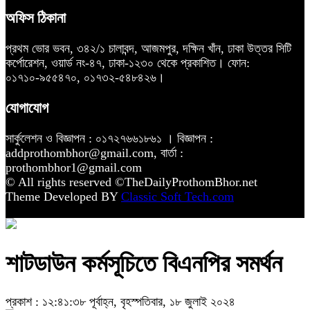
অফিস ঠিকানা
প্রথম ভোর ভবন, ৩৪২/১ চালাবন্দ, আজমপুর, দক্ষিন খাঁন, ঢাকা উত্তর সিটি
কর্পোরেশন, ওয়ার্ড নং-৪৭, ঢাকা-১২৩০ থেকে প্রকাশিত। ফোন:
০১৭১০-৯৫৫৪৭০, ০১৭৩২-৫৪৮৪২৬।
যোগাযোগ
সার্কুলেশন ও বিজ্ঞাপন : ০১৭২৭৬৬১৮৬১ । বিজ্ঞাপন :
addprothombhor@gmail.com, বার্তা :
prothombhor1@gmail.com
© All rights reserved ©TheDailyProthomBhor.net
Theme Developed BY
Classic Soft Tech.com
শাটডাউন কর্মসূচিতে বিএনপির সমর্থন
প্রকাশ : ১২:৪১:৩৮ পূর্বাহ্ন, বৃহস্পতিবার, ১৮ জুলাই ২০২৪