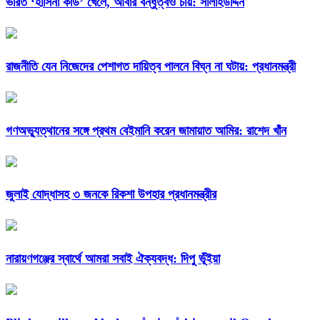
ভারত ‘হাসিনা কার্ড’ খেলে, আবার বন্ধুত্বও চায়: সালাহউদ্দিন
রাজনীতি যেন নিজেদের পেশাগত দায়িত্ব পালনে বিঘ্ন না ঘটায়: প্রধানমন্ত্রী
গণঅভ্যুত্থানের সঙ্গে প্রথম বেইমানি করেন জামায়াত আমির: রাশেদ খাঁন
জুলাই যোদ্ধাসহ ৩ জনকে রিকশা উপহার প্রধানমন্ত্রীর
নারায়ণগঞ্জের স্বার্থে আমরা সবাই ঐক্যবদ্ধ: দিপু ভূঁইয়া