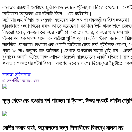
কানাডার রাজধানী অটোয়ায় ছুরিকাঘাতে ছয়জন শ্রীলঙ্কান নিহত হয়েছেন। দেশটির স্
অটোয়াতে হত্যাকাণ্ডের ঘটনাটি বিরল। খবর রয়টার্সের।
অটোয়ার এই ঘটনায় দুঃখপ্রকাশ করেছেন কানাডার প্রধানমন্ত্রী জাস্টিন ট্রুডো
ছুরিকাঘাতে ওই শিশুদের বাবাও আহত হয়েছেন। বর্তমানে তিনি হাসপাতালে চিকিৎ
নিহতরা হলেন, একজন ৩৫ বছর বয়সী মা এবং তার ৭, ৪, ২ বছর ও ২ মাস মাস বয
ঘটনার পর এক সংবাদ সম্মেলনে অটোয়া পুলিশ প্রধান এরিক স্টাবস বলেন, ‘ নিরীহ
সামাজিক যোগাযোগ মাধ্যমে এক পোস্টে অটোয়ার মেয়র মার্ক সুটক্লিফ লেখেন,
প্রায় ১০ লাখ মানুষের বাস অটোয়ায়। সেখানে অপরাধের মাত্রা খুবই কম। এম
বুধবারের ঘটনাটি ঘটেছে দক্ষিণ-পশ্চিম শহরতলী বারহাভেনের একটি বাড়িতে। রা
কানাডায় গণহত্যার ঘটনা বিরল। সবশেষ ২০২২ সালের ডিসেম্বরে টরন্টোতে একজ
কানাডা
ছুরিকাঘাত
এ সম্পর্কিত আরও খবর
যুদ্ধ থেকে বের হওয়ার পথ পাচ্ছেন না ট্রাম্প, উভয় সংকটে মার্কিন প্রেসি
মোদীর ক্ষমার বার্তা, আন্দোলনের জন্য শিক্ষার্থীদের বিরুদ্ধে মামলা নয়