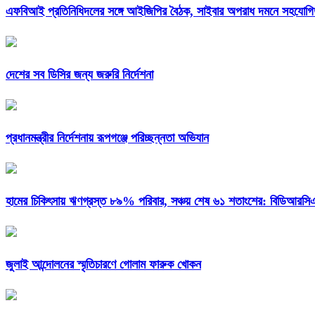
এফবিআই প্রতিনিধিদলের সঙ্গে আইজিপির বৈঠক, সাইবার অপরাধ দমনে সহযোগিত
দেশের সব ডিসির জন্য জরুরি নির্দেশনা
প্রধানমন্ত্রীর নির্দেশনায় রূপগঞ্জে পরিচ্ছন্নতা অভিযান
হামের চিকিৎসায় ঋণগ্রস্ত ৮৯% পরিবার, সঞ্চয় শেষ ৬১ শতাংশের: বিডিআরস
জুলাই আন্দোলনের স্মৃতিচারণে গোলাম ফারুক খোকন