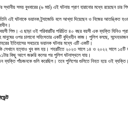
থানীয় সময় বুধবারের (৬ মার্চ) এই ঘটনায় প্রাণ হারানোর মধ্যে রয়েছেন চার শিশু 
। তিনি এই ঘটনাকে ভয়ানক ট্র্যাজেডি বলে আখ্যা দিয়েছেন ও নিজের আতঙ্কিত হওয়
সাধীন।
়সী শিশু। এ ছাড়া ওই পরিবারটির পরিচিত ৪০ বছর বয়সী এক ব্যক্তি যিনিও প্
 মানুষের ওপর চালানো সহিংসতার একটি বুদ্ধিহীন কাজ। পুলিশ বলছে, সন্দেহভাজন ব
 ‘শহরের ইতিহাসের সবচেয়ে ভয়ানক ঘটনার মধ্যে এটি একটি।
নকি সেখানে হত্যাও খুব কম হয়। শহরটিতে ২০২৩ সালে ১৪ ও ২০২২ সালে ১৫টি হ
ত ১১টার কিছু আগে জরুরি কলের পর পুলিশ ঘটনাস্থলে যায়।
ন ব্যক্তি পাঁচজনকে গুলি করেছিল। তবে পুলিশের গুলিতে নিহত হয়ে ওই ব্যক্তি
ডেন্ট