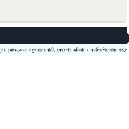
টর-১৮-এ সবুজায়নের বার্তা, বৃক্ষরোপণ অভিযান ও র‍্যালির উদ্বোধন করলেন এমপি 