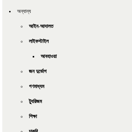
অন্যান্য
আইন-আদালত
লাইফস্টাইল
আবহাওয়া
জন দুর্ভোগ
গণমাধ্যম
ট্যুরিজম
শিক্ষা
চাকরি