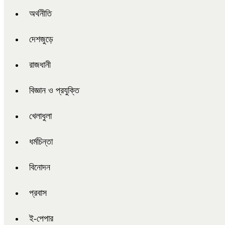
অর্থনীতি
দেশজুড়ে
রাজধানী
বিজ্ঞান ও প্রযুক্তি
খেলাধুলা
ধর্মচিন্তা
বিনোদন
প্রবাস
ই-পেপার