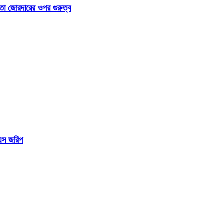
া জোরদারের ওপর গুরুত্ব
িএস জরিপ