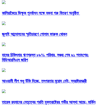
কালিয়াকৈরে ভিক্ষুক পুনর্বাসন লক্ষে বকনা গরু বিতরণ অনুষ্ঠিত
জুলাই আন্দোলনের স্মৃতিচারণে গোলাম ফারুক খোকন
হামের চিকিৎসায় ঋণগ্রস্ত ৮৯% পরিবার, সঞ্চয় শেষ ৬১ শতাংশের:
বিডিআরসিএস জরিপ
আওয়ামী লীগ শুধু উঁকি দিচ্ছে, তৎপরতার মুরোদ নেই: স্বরাষ্ট্রমন্ত্রী
তারেক রহমানের নেতৃত্বের প্রতি যুক্তরাষ্ট্রের গভীর আস্থা আছে: মার্কিন