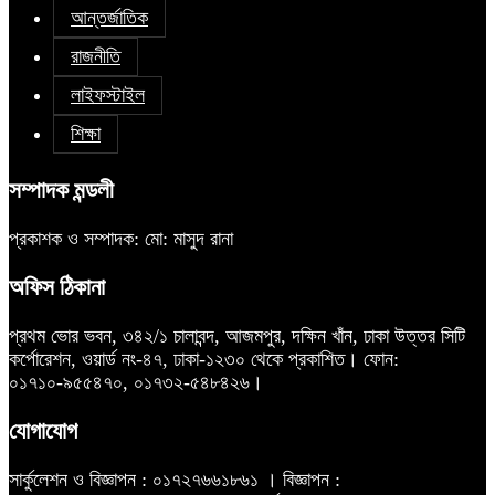
আন্তর্জাতিক
রাজনীতি
লাইফস্টাইল
শিক্ষা
সম্পাদক মন্ডলী
প্রকাশক ও সম্পাদক: মো: মাসুদ রানা
অফিস ঠিকানা
প্রথম ভোর ভবন, ৩৪২/১ চালাবন্দ, আজমপুর, দক্ষিন খাঁন, ঢাকা উত্তর সিটি
কর্পোরেশন, ওয়ার্ড নং-৪৭, ঢাকা-১২৩০ থেকে প্রকাশিত। ফোন:
০১৭১০-৯৫৫৪৭০, ০১৭৩২-৫৪৮৪২৬।
যোগাযোগ
সার্কুলেশন ও বিজ্ঞাপন : ০১৭২৭৬৬১৮৬১ । বিজ্ঞাপন :