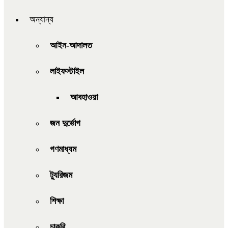
অন্যান্য
আইন-আদালত
লাইফস্টাইল
আবহাওয়া
জন দুর্ভোগ
গণমাধ্যম
ট্যুরিজম
শিক্ষা
চাকরি