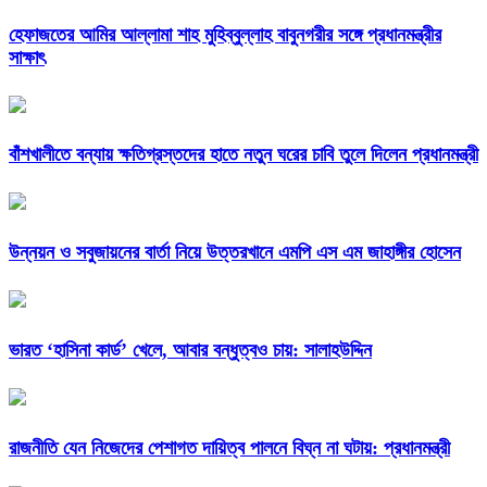
হেফাজতের আমির আল্লামা শাহ মুহিব্বুল্লাহ বাবুনগরীর সঙ্গে প্রধানমন্ত্রীর
সাক্ষাৎ
বাঁশখালীতে বন্যায় ক্ষতিগ্রস্তদের হাতে নতুন ঘরের চাবি তুলে দিলেন প্রধানমন্ত্রী
উন্নয়ন ও সবুজায়নের বার্তা নিয়ে উত্তরখানে এমপি এস এম জাহাঙ্গীর হোসেন
ভারত ‘হাসিনা কার্ড’ খেলে, আবার বন্ধুত্বও চায়: সালাহউদ্দিন
রাজনীতি যেন নিজেদের পেশাগত দায়িত্ব পালনে বিঘ্ন না ঘটায়: প্রধানমন্ত্রী