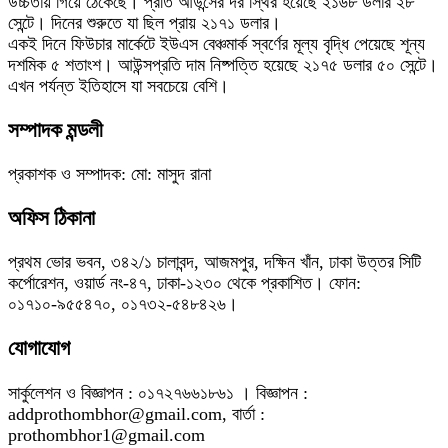
উচ্চতায় গিয়ে ঠেকেছে। প্রতি আউন্সের দর স্থির হয়েছে ২১৬৮ ডলার ২৮
সেন্টে। দিনের শুরুতে যা ছিল প্রায় ২১৭১ ডলার।
একই দিনে ফিউচার মার্কেটে ইউএস বেঞ্চমার্ক স্বর্ণের মূল্য বৃদ্ধি পেয়েছে শূন্য
দশমিক ৫ শতাংশ। আউন্সপ্রতি দাম নিষ্পত্তি হয়েছে ২১৭৫ ডলার ৫০ সেন্টে।
এখন পর্যন্ত ইতিহাসে যা সবচেয়ে বেশি।
সম্পাদক মন্ডলী
প্রকাশক ও সম্পাদক: মো: মাসুদ রানা
অফিস ঠিকানা
প্রথম ভোর ভবন, ৩৪২/১ চালাবন্দ, আজমপুর, দক্ষিন খাঁন, ঢাকা উত্তর সিটি
কর্পোরেশন, ওয়ার্ড নং-৪৭, ঢাকা-১২৩০ থেকে প্রকাশিত। ফোন:
০১৭১০-৯৫৫৪৭০, ০১৭৩২-৫৪৮৪২৬।
যোগাযোগ
সার্কুলেশন ও বিজ্ঞাপন : ০১৭২৭৬৬১৮৬১ । বিজ্ঞাপন :
addprothombhor@gmail.com, বার্তা :
prothombhor1@gmail.com