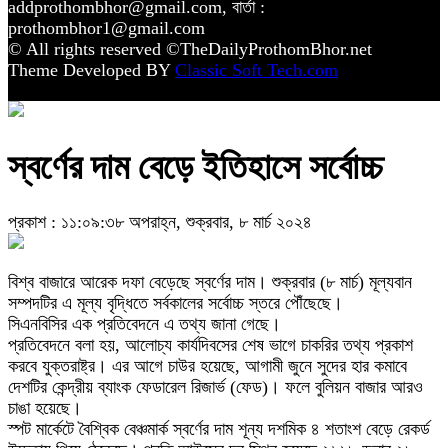
addprothombhor@gmail.com, বার্তা :
prothombhor1@gmail.com
© All rights reserved ©TheDailyProthomBhor.net
Theme Developed BY
Classic Soft Tech.com
স্বর্ণের দাম বেড়ে ইতিহাসে সর্বোচ্চ
প্রকাশ : ১১:০৯:৩৮ অপরাহ্ন, শুক্রবার, ৮ মার্চ ২০২৪
বিশ্ব বাজারে আরেক দফা বেড়েছে স্বর্ণের দাম। শুক্রবার (৮ মার্চ) মূল্যবান
সম্পদটির এ মূল্য বৃদ্ধিতে সর্বকালের সর্বোচ্চ স্তরে পৌঁছেছে।
সিএনবিসির এক প্রতিবেদনে এ তথ্য জানা গেছে।
প্রতিবেদনে বলা হয়, আলোচ্য কার্যদিবসের শেষ ভাগে চাকরির তথ্য প্রকাশ
করবে যুক্তরাষ্ট্র। এর আগে চাউর হয়েছে, আগামী জুনে সুদের হার কমাবে
দেশটির কেন্দ্রীয় ব্যাংক ফেডারেল রিজার্ভ (ফেড)। ফলে বুলিয়ন বাজার আরও
চাঙা হয়েছে।
স্পট মার্কেটে বৈশ্বিক বেঞ্চমার্ক স্বর্ণের দাম শূন্য দশমিক ৪ শতাংশ বেড়ে রেকর্ড