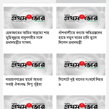
হেফাজতের আমির আল্লামা শাহ
বাঁশখালীতে বন্যায় ক্ষতিগ্রস্তদের
মুহিব্বুল্লাহ বাবুনগরীর সঙ্গে
হাতে নতুন ঘরের চাবি তুলে
প্রধানমন্ত্রীর সাক্ষাৎ
দিলেন প্রধানমন্ত্রী
নারায়ণগঞ্জের স্বার্থে আমরা
সিলেটে দুই বাসের সংঘর্ষে নিহত
সবাই ঐক্যবদ্ধ: দিপু ভূঁইয়া
৯