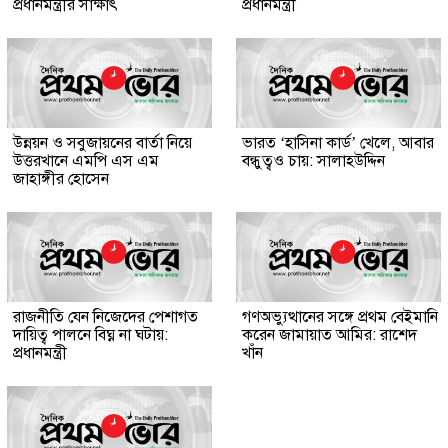
প্রধানমন্ত্রীর সাক্ষাৎ
প্রধানমন্ত্রী
উন্নয়ন ও সবুজায়নের বার্তা নিয়ে
ভারত ‘হাসিনা কার্ড’ খেলে, আবার
উত্তরখানে এমপি এস এম
বন্ধুত্বও চায়: সালাহউদ্দিন
জাহাঙ্গীর হোসেন
রাজনীতি যেন নিজেদের পেশাগত
গণঅভ্যুত্থানের সঙ্গে প্রথম বেইমানি
দায়িত্ব পালনে বিঘ্ন না ঘটায়:
করেন জামায়াত আমির: রাশেদ
প্রধানমন্ত্রী
খাঁন