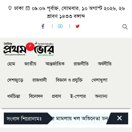
ঢাকা
০৯:০৬ পূর্বাহ্ন, সোমবার, ১০ অগাস্ট ২০২৬, ২৬
শ্রাবণ ১৪৩৩ বঙ্গাব্দ
হোম
জাতীয়
আন্তর্জাতিক
রাজনীতি
অর্থনীতি
দেশজুড়ে
রাজধানী
বিজ্ঞান ও প্রযুক্তি
খেলাধুলা
ধর্মচিন্তা
বিনোদন
প্রবাস
ই-পেপার
অন্যান্য
×
সালমান শাহ হত্যা মামলায় খল অভিনেতা ডন গ্রেফতার
সংবাদ শিরোনামঃ