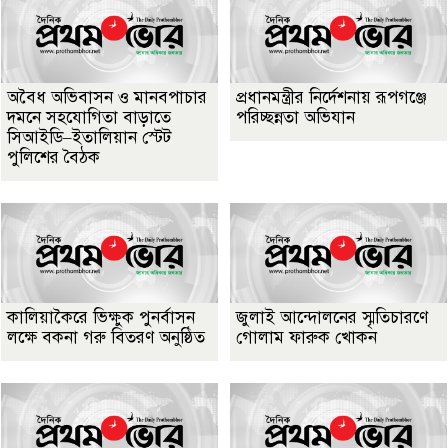
অবৈধ অভিবাসন ও মানবপাচার
প্রধানমন্ত্রীর নির্দেশনায় রূপগঞ্জে
দমনে সহযোগিতা বাড়াতে
পরিচ্ছন্নতা অভিযান
সিআইডি–ইতালিয়ান স্টেট
পুলিশের বৈঠক
কালিয়াকৈরে ভিক্ষুক পুনর্বাসন
জুলাই আন্দোলনের স্মৃতিচারণে
লক্ষে বকনা গরু বিতরণ অনুষ্ঠিত
গোলাম ফারুক খোকন