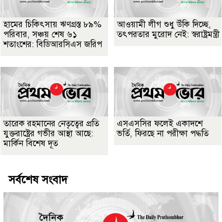
হামের চিকিৎসায় ঋণগ্রস্ত ৮৯%
আওয়ামী লীগ শুধু উঁকি দিচ্ছে,
পরিবার, সঞ্চয় শেষ ৬১
তৎপরতার মুরোদ নেই: স্বরাষ্ট্রমন্ত্রী
শতাংশের: বিডিআরসিএস জরিপ
তারেক রহমানের নেতৃত্বের প্রতি
এসএসসির ফলেই একাদশে
যুক্তরাষ্ট্রের গভীর আস্থা আছে:
ভর্তি, ফিরছে না পরীক্ষা পদ্ধতি
মার্কিন বিশেষ দূত
সর্বশেষ সংবাদ