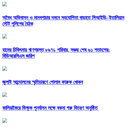
অবৈধ অভিবাসন ও মানবপাচার দমনে সহযোগিতা বাড়াতে সিআইডি–ইতালিয়ান
স্টেট পুলিশের বৈঠক
হামের চিকিৎসায় ঋণগ্রস্ত ৮৯% পরিবার, সঞ্চয় শেষ ৬১ শতাংশের:
বিডিআরসিএস জরিপ
জুলাই আন্দোলনের স্মৃতিচারণে গোলাম ফারুক খোকন
কালিয়াকৈরে ভিক্ষুক পুনর্বাসন লক্ষে বকনা গরু বিতরণ অনুষ্ঠিত