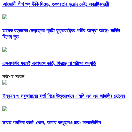
আওয়ামী লীগ শুধু উঁকি দিচ্ছে, তৎপরতার মুরোদ নেই: স্বরাষ্ট্রমন্ত্রী
তারেক রহমানের নেতৃত্বের প্রতি যুক্তরাষ্ট্রের গভীর আস্থা আছে: মার্কিন
বিশেষ দূত
এসএসসির ফলেই একাদশে ভর্তি, ফিরছে না পরীক্ষা পদ্ধতি
সর্বশেষ সংবাদ
উন্নয়ন ও সবুজায়নের বার্তা নিয়ে উত্তরখানে এমপি এস এম জাহাঙ্গীর হোসেন
ভারত ‘হাসিনা কার্ড’ খেলে, আবার বন্ধুত্বও চায়: সালাহউদ্দিন