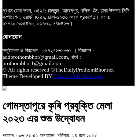
প্রথম ভোর ভবন, ৩৪২/১ চালাবন্দ, আজমপুর, দক্ষিন খাঁন, ঢাকা উত্তর সিটি
কর্পোরেশন, ওয়ার্ড নং-৪৭, ঢাকা-১২৩০ থেকে প্রকাশিত। ফোন:
০১৭১০-৯৫৫৪৭০, ০১৭৩২-৫৪৮৪২৬।
যোগাযোগ
সার্কুলেশন ও বিজ্ঞাপন : ০১৭২৭৬৬১৮৬১ । বিজ্ঞাপন :
addprothombhor@gmail.com, বার্তা :
prothombhor1@gmail.com
© All rights reserved ©TheDailyProthomBhor.net
Theme Developed BY
Classic Soft Tech.com
গোমস্তাপুরে কৃষি প্রযুক্তি মেলা
২০২৩ এর শুভ উদ্বোধন
প্রকাশ : ০৬:৫৩:৫২ অপরাহ্ন, শনিবার, ২৪ জুন ২০২৩