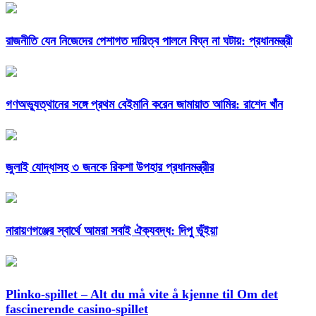
রাজনীতি যেন নিজেদের পেশাগত দায়িত্ব পালনে বিঘ্ন না ঘটায়: প্রধানমন্ত্রী
গণঅভ্যুত্থানের সঙ্গে প্রথম বেইমানি করেন জামায়াত আমির: রাশেদ খাঁন
জুলাই যোদ্ধাসহ ৩ জনকে রিকশা উপহার প্রধানমন্ত্রীর
নারায়ণগঞ্জের স্বার্থে আমরা সবাই ঐক্যবদ্ধ: দিপু ভূঁইয়া
Plinko-spillet – Alt du må vite å kjenne til Om det
fascinerende casino-spillet