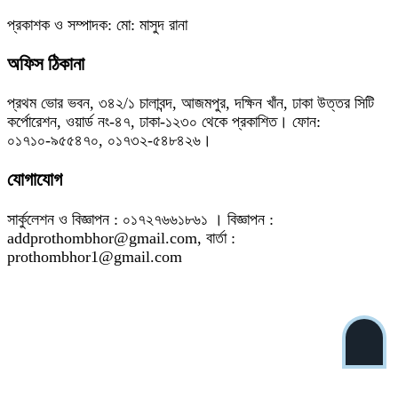
প্রকাশক ও সম্পাদক: মো: মাসুদ রানা
অফিস ঠিকানা
প্রথম ভোর ভবন, ৩৪২/১ চালাবন্দ, আজমপুর, দক্ষিন খাঁন, ঢাকা উত্তর সিটি
কর্পোরেশন, ওয়ার্ড নং-৪৭, ঢাকা-১২৩০ থেকে প্রকাশিত। ফোন:
০১৭১০-৯৫৫৪৭০, ০১৭৩২-৫৪৮৪২৬।
যোগাযোগ
সার্কুলেশন ও বিজ্ঞাপন : ০১৭২৭৬৬১৮৬১ । বিজ্ঞাপন :
addprothombhor@gmail.com, বার্তা :
prothombhor1@gmail.com