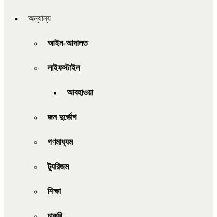
অন্যান্য
আইন-আদালত
লাইফস্টাইল
আবহাওয়া
জন দুর্ভোগ
গণমাধ্যম
ট্যুরিজম
শিক্ষা
চাকরি