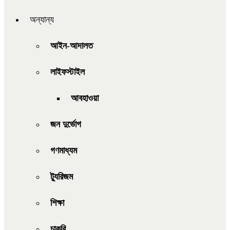
অন্যান্য
আইন-আদালত
লাইফস্টাইল
আবহাওয়া
জন দুর্ভোগ
গণমাধ্যম
ট্যুরিজম
শিক্ষা
চাকরি