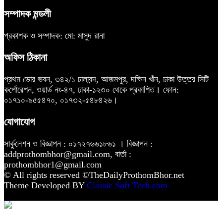
সম্পাদক মন্ডলী
প্রকাশক ও সম্পাদক: মো: মাসুদ রানা
অফিস ঠিকানা
প্রথম ভোর ভবন, ৩৪২/১ চালাবন্দ, আজমপুর, দক্ষিন খাঁন, ঢাকা উত্তর সিটি
কর্পোরেশন, ওয়ার্ড নং-৪৭, ঢাকা-১২৩০ থেকে প্রকাশিত। ফোন:
০১৭১০-৯৫৫৪৭০, ০১৭৩২-৫৪৮৪২৬।
যোগাযোগ
সার্কুলেশন ও বিজ্ঞাপন : ০১৭২৭৬৬১৮৬১ । বিজ্ঞাপন :
addprothombhor@gmail.com, বার্তা :
prothombhor1@gmail.com
© All rights reserved ©TheDailyProthomBhor.net
Theme Developed BY
Classic Soft Tech.com