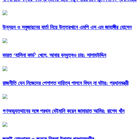
উন্নয়ন ও সবুজায়নের বার্তা নিয়ে উত্তরখানে এমপি এস এম জাহাঙ্গীর হোসেন
ভারত ‘হাসিনা কার্ড’ খেলে, আবার বন্ধুত্বও চায়: সালাহউদ্দিন
রাজনীতি যেন নিজেদের পেশাগত দায়িত্ব পালনে বিঘ্ন না ঘটায়: প্রধানমন্ত্রী
গণঅভ্যুত্থানের সঙ্গে প্রথম বেইমানি করেন জামায়াত আমির: রাশেদ খাঁন
জুলাই যোদ্ধাসহ ৩ জনকে রিকশা উপহার প্রধানমন্ত্রীর