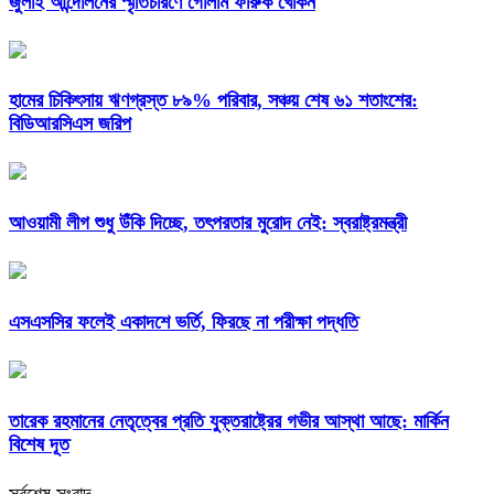
জুলাই আন্দোলনের স্মৃতিচারণে গোলাম ফারুক খোকন
হামের চিকিৎসায় ঋণগ্রস্ত ৮৯% পরিবার, সঞ্চয় শেষ ৬১ শতাংশের:
বিডিআরসিএস জরিপ
আওয়ামী লীগ শুধু উঁকি দিচ্ছে, তৎপরতার মুরোদ নেই: স্বরাষ্ট্রমন্ত্রী
এসএসসির ফলেই একাদশে ভর্তি, ফিরছে না পরীক্ষা পদ্ধতি
তারেক রহমানের নেতৃত্বের প্রতি যুক্তরাষ্ট্রের গভীর আস্থা আছে: মার্কিন
বিশেষ দূত