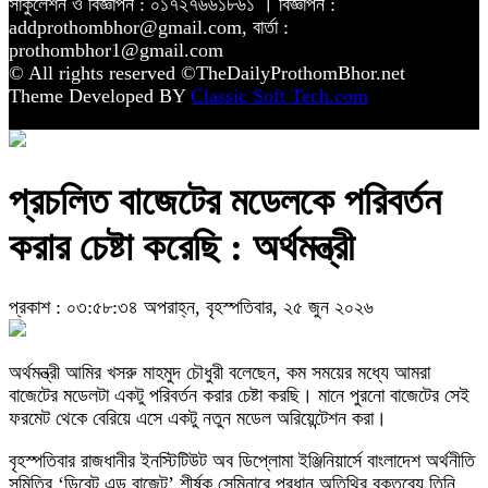
সার্কুলেশন ও বিজ্ঞাপন : ০১৭২৭৬৬১৮৬১ । বিজ্ঞাপন :
addprothombhor@gmail.com, বার্তা :
prothombhor1@gmail.com
© All rights reserved ©TheDailyProthomBhor.net
Theme Developed BY
Classic Soft Tech.com
প্রচলিত বাজেটের মডেলকে পরিবর্তন
করার চেষ্টা করেছি : অর্থমন্ত্রী
প্রকাশ : ০৩:৫৮:৩৪ অপরাহ্ন, বৃহস্পতিবার, ২৫ জুন ২০২৬
অর্থমন্ত্রী আমির খসরু মাহমুদ চৌধুরী বলেছেন, কম সময়ের মধ্যে আমরা
বাজেটের মডেলটা একটু পরিবর্তন করার চেষ্টা করছি। মানে পুরনো বাজেটের সেই
ফরমেট থেকে বেরিয়ে এসে একটু নতুন মডেল অরিয়েন্টেশন করা।
বৃহস্পতিবার রাজধানীর ইনস্টিটিউট অব ডিপ্লোমা ইঞ্জিনিয়ার্সে বাংলাদেশ অর্থনীতি
সমিতির ‘ডিবেট এন্ড বাজেট’ শীর্ষক সেমিনারে প্রধান অতিথির বক্তব্যে তিনি