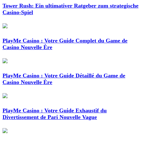
Tower Rush: Ein ultimativer Ratgeber zum strategische
Casino-Spiel
PlayMe Casino : Votre Guide Complet du Game de
Casino Nouvelle Ère
PlayMe Casino : Votre Guide Détaillé du Game de
Casino Nouvelle Ère
PlayMe Casino : Votre Guide Exhaustif du
Divertissement de Pari Nouvelle Vague