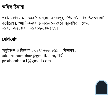
অফিস ঠিকানা
প্রথম ভোর ভবন, ৩৪২/১ চালাবন্দ, আজমপুর, দক্ষিন খাঁন, ঢাকা উত্তর সিটি
কর্পোরেশন, ওয়ার্ড নং-৪৭, ঢাকা-১২৩০ থেকে প্রকাশিত। ফোন:
০১৭১০-৯৫৫৪৭০, ০১৭৩২-৫৪৮৪২৬।
যোগাযোগ
সার্কুলেশন ও বিজ্ঞাপন : ০১৭২৭৬৬১৮৬১ । বিজ্ঞাপন :
addprothombhor@gmail.com, বার্তা :
prothombhor1@gmail.com