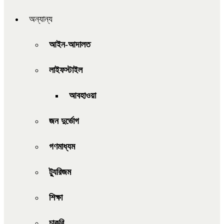
অন্যান্য
আইন-আদালত
লাইফস্টাইল
আবহাওয়া
জন দুর্ভোগ
গণমাধ্যম
ট্যুরিজম
শিক্ষা
চাকরি