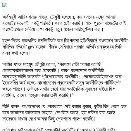
অর্থমন্ত্রী আমির খসরু মাহমুদ চৌধুরী বলেছেন, কম সময়ের মধ্যে আমরা
বাজেটের মডেলটা একটু পরিবর্তন করার চেষ্টা করছি। মানে পুরনো বাজেটের সেই
ফরমেট থেকে বেরিয়ে এসে একটু নতুন মডেল অরিয়েন্টেশন করা।
বৃহস্পতিবার রাজধানীর ইনস্টিটিউট অব ডিপ্লোমা ইঞ্জিনিয়ার্সে বাংলাদেশ অর্থনীতি
সমিতির ‘ডিবেট এন্ড বাজেট’ শীর্ষক সেমিনারে প্রধান অতিথির বক্তব্যে তিনি
এসব কথা বলেন।
আমির খসরু মাহমুদ চৌধুরী বলেন, ‘প্রথমে যেটা আমরা বলেছি
ডেমোক্রেটাইজেশন অফ ইকোনমি। কারণ বাংলাদেশে অর্থনীতিটা
আনফরচুনেটলি অনেকটা পৃষ্ঠপোষকতার অর্থনীতি। ডেমোক্রেটাইজেশন অফ
ইকোনমির অর্থ হচ্ছে- বাংলাদেশের প্রত্যেকটি মানুষ অর্থনীতিতে পার্টিসিপেট
করতে পারবে। সেটাকে মাথায় রেখে যারা অর্থনৈতিক সুফলের বাইরে ছিল
এতদিন, তাদের এড্রেস করার চেষ্টা করেছি।’
তিনি বলেন, বাংলাদেশের যে লোকগুলো সেই কামার-কুমার, কুটির শিল্প থেকে শুরু
করে আমাদের কালচারাল লাইফে, স্পোর্টসে আছে, হত দরিদ্র যারা আছে
তাদেরকে মাথায় রেখে আমরা কিছু প্রোগ্রাম গ্রহণ করেছি।
সেমিনারে মাইক্রোক্রেডিট রেগুলেটরি অথরিটির (এমআরএ) নির্বাহী ভাইস