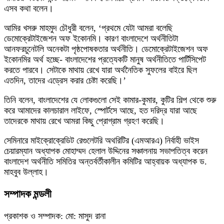
এসব কথা বলেন।
আমির খসরু মাহমুদ চৌধুরী বলেন, ‘প্রথমে যেটা আমরা বলেছি
ডেমোক্রেটাইজেশন অফ ইকোনমি। কারণ বাংলাদেশে অর্থনীতিটা
আনফরচুনেটলি অনেকটা পৃষ্ঠপোষকতার অর্থনীতি। ডেমোক্রেটাইজেশন অফ
ইকোনমির অর্থ হচ্ছে- বাংলাদেশের প্রত্যেকটি মানুষ অর্থনীতিতে পার্টিসিপেট
করতে পারবে। সেটাকে মাথায় রেখে যারা অর্থনৈতিক সুফলের বাইরে ছিল
এতদিন, তাদের এড্রেস করার চেষ্টা করেছি।’
তিনি বলেন, বাংলাদেশের যে লোকগুলো সেই কামার-কুমার, কুটির শিল্প থেকে শুরু
করে আমাদের কালচারাল লাইফে, স্পোর্টসে আছে, হত দরিদ্র যারা আছে
তাদেরকে মাথায় রেখে আমরা কিছু প্রোগ্রাম গ্রহণ করেছি।
সেমিনারে মাইক্রোক্রেডিট রেগুলেটরি অথরিটির (এমআরএ) নির্বাহী ভাইস
চেয়ারম্যান অধ্যাপক মোহাম্মদ হেলাল উদ্দিনের সঞ্চালনায় সভাপতিত্ব করেন
বাংলাদেশ অর্থনীতি সমিতির অন্তর্বর্তীকালীন কমিটির আহ্বায়ক অধ্যাপক ড.
মাহবুব উল্লাহ।
সম্পাদক মন্ডলী
প্রকাশক ও সম্পাদক: মো: মাসুদ রানা