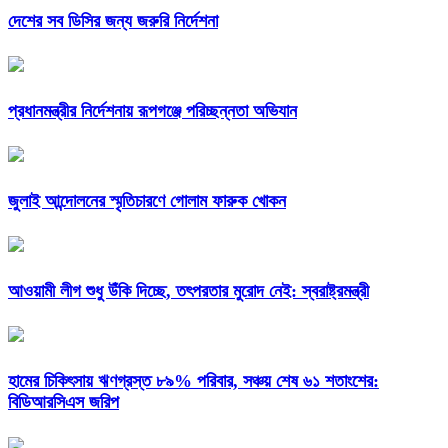
দেশের সব ডিসির জন্য জরুরি নির্দেশনা
প্রধানমন্ত্রীর নির্দেশনায় রূপগঞ্জে পরিচ্ছন্নতা অভিযান
জুলাই আন্দোলনের স্মৃতিচারণে গোলাম ফারুক খোকন
আওয়ামী লীগ শুধু উঁকি দিচ্ছে, তৎপরতার মুরোদ নেই: স্বরাষ্ট্রমন্ত্রী
হামের চিকিৎসায় ঋণগ্রস্ত ৮৯% পরিবার, সঞ্চয় শেষ ৬১ শতাংশের:
বিডিআরসিএস জরিপ