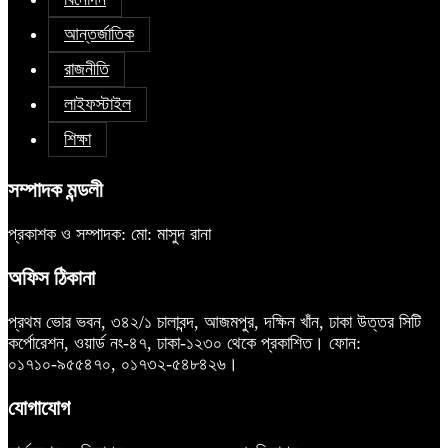
আন্তর্জাতিক
রাজনীতি
লাইফস্টাইল
শিক্ষা
সম্পাদক মন্ডলী
প্রকাশক ও সম্পাদক: মো: মাসুদ রানা
অফিস ঠিকানা
প্রথম ভোর ভবন, ৩৪২/১ চালাবন্দ, আজমপুর, দক্ষিন খাঁন, ঢাকা উত্তর সিটি
কর্পোরেশন, ওয়ার্ড নং-৪৭, ঢাকা-১২৩০ থেকে প্রকাশিত। ফোন:
০১৭১০-৯৫৫৪৭০, ০১৭৩২-৫৪৮৪২৬।
যোগাযোগ