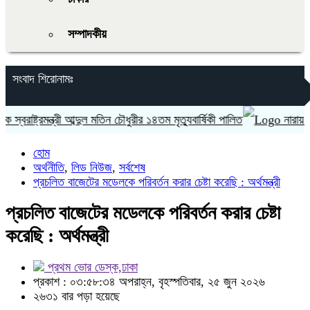
সম্পাদকীয়
সংবাদ শিরোনামঃ
রাষ্ট্রমন্ত্রী আব্দুল মতিন চৌধুরীর ১৪তম মৃত্যুবার্ষিকী পালিত
নারায়ণগঞ্জে 
হোম
অর্থনীতি
,
লিড নিউজ
,
সর্বশেষ
প্রচলিত বাজেটের মডেলকে পরিবর্তন করার চেষ্টা করেছি : অর্থমন্ত্রী
প্রচলিত বাজেটের মডেলকে পরিবর্তন করার চেষ্টা
করেছি : অর্থমন্ত্রী
প্রথম ভোর ডেস্ক,ঢাকা
প্রকাশ : ০৩:৫৮:৩৪ অপরাহ্ন, বৃহস্পতিবার, ২৫ জুন ২০২৬
২৬৩১ বার পড়া হয়েছে