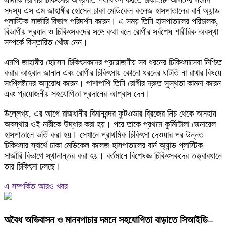
এদিকে রোগীর চিকিৎসার অগ্রগতি পর্যবেক্ষণ করতে ঢাকা-১৮ আসনের সংসদ
সদস্য এস এম জাহাঙ্গীর হোসেন ঢাকা মেডিকেল কলেজ হাসপাতালের বার্ন অ্যান্ড
প্লাস্টিক সার্জারি বিভাগ পরিদর্শন করেন। এ সময় তিনি হাসপাতালের পরিচালক,
বিভাগীয় প্রধান ও চিকিৎসকদের সঙ্গে কথা বলে রোগীর সর্বশেষ শারীরিক অবস্থা
সম্পর্কে বিস্তারিত খোঁজ নেন।
এমপি জাহাঙ্গীর হোসেন চিকিৎসকদের প্রয়োজনীয় সব ধরনের চিকিৎসাসেবা নিশ্চিত
করার আহ্বান জানান এবং রোগীর চিকিৎসায় কোনো ধরনের ঘাটতি না রাখার বিষয়ে
সংশ্লিষ্টদের অনুরোধ করেন। পাশাপাশি তিনি রোগীর দ্রুত সুস্থতা কামনা করেন
এবং প্রয়োজনীয় সহযোগিতা প্রদানের আশ্বাস দেন।
উল্লেখ্য, এর আগে রাজধানীর বিমানবন্দর ফুটওভার ব্রিজের নিচ থেকে অসহায়
অবস্থায় ওই নারীকে উদ্ধার করা হয়। পরে তাকে প্রথমে কুর্মিটোলা জেনারেল
হাসপাতালে ভর্তি করা হয়। সেখানে প্রাথমিক চিকিৎসা দেওয়ার পর উন্নত
চিকিৎসার স্বার্থে ঢাকা মেডিকেল কলেজ হাসপাতালের বার্ন অ্যান্ড প্লাস্টিক
সার্জারি বিভাগে স্থানান্তর করা হয়। বর্তমানে বিশেষজ্ঞ চিকিৎসকদের তত্ত্বাবধানে
তার চিকিৎসা চলছে।
এ সম্পর্কিত আরও খবর
অবৈধ অভিবাসন ও মানবপাচার দমনে সহযোগিতা বাড়াতে সিআইডি–