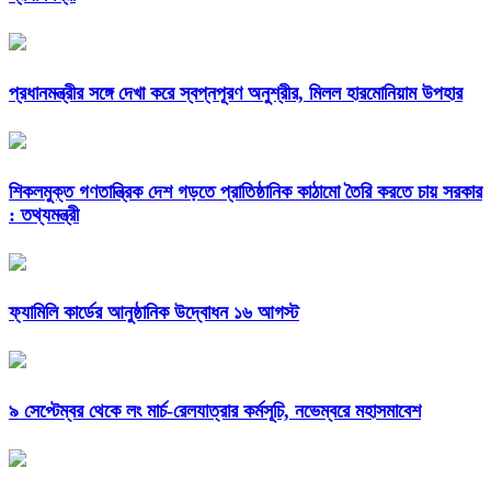
প্রধানমন্ত্রীর সঙ্গে দেখা করে স্বপ্নপূরণ অনুশ্রীর, মিলল হারমোনিয়াম উপহার
শিকলমুক্ত গণতান্ত্রিক দেশ গড়তে প্রাতিষ্ঠানিক কাঠামো তৈরি করতে চায় সরকার
: তথ্যমন্ত্রী
ফ্যামিলি কার্ডের আনুষ্ঠানিক উদ্বোধন ১৬ আগস্ট
৯ সেপ্টেম্বর থেকে লং মার্চ-রেলযাত্রার কর্মসূচি, নভেম্বরে মহাসমাবেশ