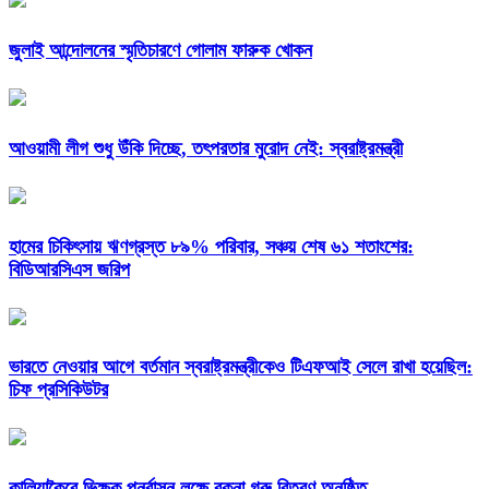
জুলাই আন্দোলনের স্মৃতিচারণে গোলাম ফারুক খোকন
আওয়ামী লীগ শুধু উঁকি দিচ্ছে, তৎপরতার মুরোদ নেই: স্বরাষ্ট্রমন্ত্রী
হামের চিকিৎসায় ঋণগ্রস্ত ৮৯% পরিবার, সঞ্চয় শেষ ৬১ শতাংশের:
বিডিআরসিএস জরিপ
ভারতে নেওয়ার আগে বর্তমান স্বরাষ্ট্রমন্ত্রীকেও টিএফআই সেলে রাখা হয়েছিল:
চিফ প্রসিকিউটর
কালিয়াকৈরে ভিক্ষুক পুনর্বাসন লক্ষে বকনা গরু বিতরণ অনুষ্ঠিত