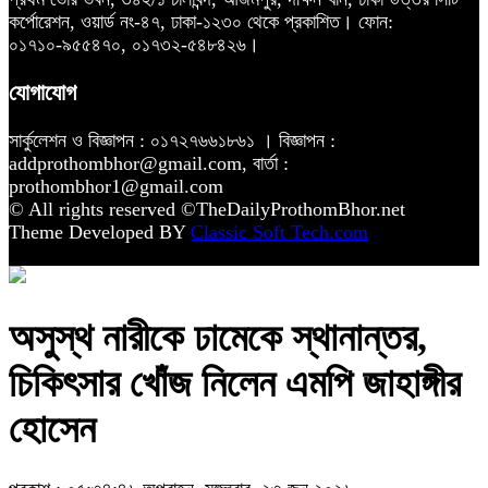
কর্পোরেশন, ওয়ার্ড নং-৪৭, ঢাকা-১২৩০ থেকে প্রকাশিত। ফোন:
০১৭১০-৯৫৫৪৭০, ০১৭৩২-৫৪৮৪২৬।
যোগাযোগ
সার্কুলেশন ও বিজ্ঞাপন : ০১৭২৭৬৬১৮৬১ । বিজ্ঞাপন :
addprothombhor@gmail.com, বার্তা :
prothombhor1@gmail.com
© All rights reserved ©TheDailyProthomBhor.net
Theme Developed BY
Classic Soft Tech.com
অসুস্থ নারীকে ঢামেকে স্থানান্তর,
চিকিৎসার খোঁজ নিলেন এমপি জাহাঙ্গীর
হোসেন