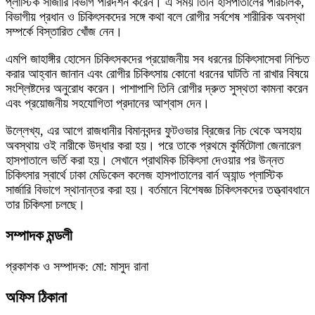
প্লাস্টিক সার্জারি বিভাগ পরিদর্শন করেন। এ সময় তিনি হাসপাতালের পরিচালক,
বিভাগীয় প্রধান ও চিকিৎসকদের সঙ্গে কথা বলে রোগীর সর্বশেষ শারীরিক অবস্থা
সম্পর্কে বিস্তারিত খোঁজ নেন।
এমপি জাহাঙ্গীর হোসেন চিকিৎসকদের প্রয়োজনীয় সব ধরনের চিকিৎসাসেবা নিশ্চিত
করার আহ্বান জানান এবং রোগীর চিকিৎসায় কোনো ধরনের ঘাটতি না রাখার বিষয়ে
সংশ্লিষ্টদের অনুরোধ করেন। পাশাপাশি তিনি রোগীর দ্রুত সুস্থতা কামনা করেন
এবং প্রয়োজনীয় সহযোগিতা প্রদানের আশ্বাস দেন।
উল্লেখ্য, এর আগে রাজধানীর বিমানবন্দর ফুটওভার ব্রিজের নিচ থেকে অসহায়
অবস্থায় ওই নারীকে উদ্ধার করা হয়। পরে তাকে প্রথমে কুর্মিটোলা জেনারেল
হাসপাতালে ভর্তি করা হয়। সেখানে প্রাথমিক চিকিৎসা দেওয়ার পর উন্নত
চিকিৎসার স্বার্থে ঢাকা মেডিকেল কলেজ হাসপাতালের বার্ন অ্যান্ড প্লাস্টিক
সার্জারি বিভাগে স্থানান্তর করা হয়। বর্তমানে বিশেষজ্ঞ চিকিৎসকদের তত্ত্বাবধানে
তার চিকিৎসা চলছে।
সম্পাদক মন্ডলী
প্রকাশক ও সম্পাদক: মো: মাসুদ রানা
অফিস ঠিকানা