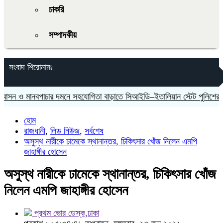
চাকরি
সম্পাদকীয়
সংবাদ শিরোনামঃ
 মানবপাচার দমনে সহযোগিতা বাড়াতে সিআইডি–ইতালিয়ান স্টেট পুলিশের বৈঠক
হোম
রাজধানী
,
লিড নিউজ
,
সর্বশেষ
অসুস্থ নারীকে ঢামেকে স্থানান্তর, চিকিৎসার খোঁজ নিলেন এমপি
জাহাঙ্গীর হোসেন
অসুস্থ নারীকে ঢামেকে স্থানান্তর, চিকিৎসার খোঁজ
নিলেন এমপি জাহাঙ্গীর হোসেন
প্রথম ভোর ডেস্ক,ঢাকা