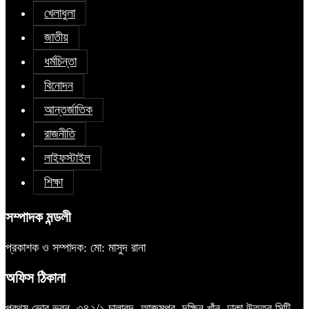
খেলাধুলা
জাতীয়
ধর্মচিন্তা
বিনোদন
আন্তর্জাতিক
রাজনীতি
লাইফস্টাইল
শিক্ষা
সম্পাদক মন্ডলী
প্রকাশক ও সম্পাদক: মো: মাসুদ রানা
অফিস ঠিকানা
প্রথম ভোর ভবন, ৩৪২/১ চালাবন্দ, আজমপুর, দক্ষিন খাঁন, ঢাকা উত্তর সিটি