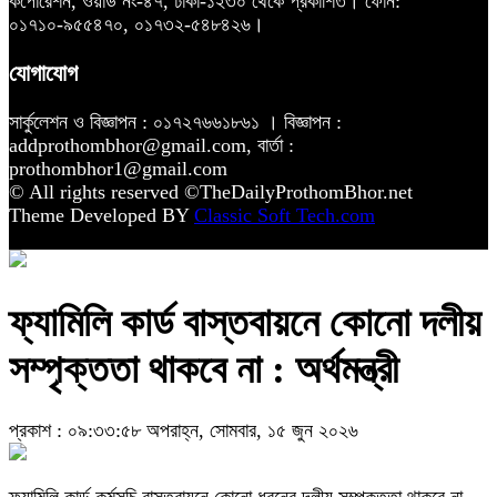
কর্পোরেশন, ওয়ার্ড নং-৪৭, ঢাকা-১২৩০ থেকে প্রকাশিত। ফোন:
০১৭১০-৯৫৫৪৭০, ০১৭৩২-৫৪৮৪২৬।
যোগাযোগ
সার্কুলেশন ও বিজ্ঞাপন : ০১৭২৭৬৬১৮৬১ । বিজ্ঞাপন :
addprothombhor@gmail.com, বার্তা :
prothombhor1@gmail.com
© All rights reserved ©TheDailyProthomBhor.net
Theme Developed BY
Classic Soft Tech.com
ফ্যামিলি কার্ড বাস্তবায়নে কোনো দলীয়
সম্পৃক্ততা থাকবে না : অর্থমন্ত্রী
প্রকাশ : ০৯:৩৩:৫৮ অপরাহ্ন, সোমবার, ১৫ জুন ২০২৬