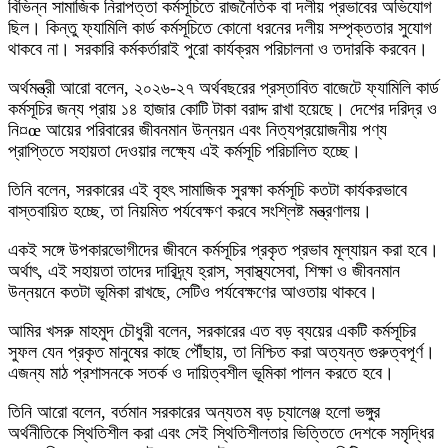
বিভিন্ন সামাজিক নিরাপত্তা কর্মসূচিতে রাজনৈতিক বা দলীয় প্রভাবের অভিযোগ
ছিল। কিন্তু ফ্যামিলি কার্ড কর্মসূচিতে কোনো ধরনের দলীয় সম্পৃক্ততার সুযোগ
থাকবে না। সরকারি কর্মকর্তারাই পুরো কার্যক্রম পরিচালনা ও তদারকি করবেন।
অর্থমন্ত্রী আরো বলেন, ২০২৬-২৭ অর্থবছরের প্রস্তাবিত বাজেটে ফ্যামিলি কার্ড
কর্মসূচির জন্য প্রায় ১৪ হাজার কোটি টাকা বরাদ্দ রাখা হয়েছে। দেশের দরিদ্র ও
নি¤œ আয়ের পরিবারের জীবনমান উন্নয়ন এবং নিত্যপ্রয়োজনীয় পণ্য
প্রাপ্তিতে সহায়তা দেওয়ার লক্ষ্যে এই কর্মসূচি পরিচালিত হচ্ছে।
তিনি বলেন, সরকারের এই বৃহৎ সামাজিক সুরক্ষা কর্মসূচি কতটা কার্যকরভাবে
বাস্তবায়িত হচ্ছে, তা নিয়মিত পর্যবেক্ষণ করবে সংশ্লিষ্ট মন্ত্রণালয়।
একই সঙ্গে উপকারভোগীদের জীবনে কর্মসূচির প্রকৃত প্রভাব মূল্যায়ন করা হবে।
অর্থাৎ, এই সহায়তা তাদের দারিদ্র্য হ্রাস, স্বাস্থ্যসেবা, শিক্ষা ও জীবনমান
উন্নয়নে কতটা ভূমিকা রাখছে, সেটিও পর্যবেক্ষণের আওতায় থাকবে।
আমির খসরু মাহমুদ চৌধুরী বলেন, সরকারের এত বড় ব্যয়ের একটি কর্মসূচির
সুফল যেন প্রকৃত মানুষের কাছে পৌঁছায়, তা নিশ্চিত করা অত্যন্ত গুরুত্বপূর্ণ।
এজন্য মাঠ প্রশাসনকে সতর্ক ও দায়িত্বশীল ভূমিকা পালন করতে হবে।
তিনি আরো বলেন, বর্তমান সরকারের অন্যতম বড় চ্যালেঞ্জ হলো ভঙ্গুর
অর্থনীতিকে স্থিতিশীল করা এবং সেই স্থিতিশীলতার ভিত্তিতে দেশকে সমৃদ্ধির