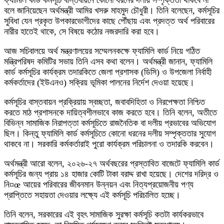
ফ্যামিলি কার্ড কর্মসূচি বাস্তবায়নে কোনো ধরনের দলীয় সম্পৃক্ততা থাকবে না
বলে জানিয়েছেন অর্থমন্ত্রী আমির খসরু মাহমুদ চৌধুরী। তিনি বলেছেন, কর্মসূচির
সুবিধা যেন প্রকৃত উপকারভোগীদের কাছে পৌঁছায় এবং প্রদত্ত অর্থ পরিবারের
নারীর হাতেই থাকে, সে বিষয়ে কঠোর নজরদারি করা হবে।
আজ সচিবালয়ে অর্থ মন্ত্রণালয়ের সম্মেলনকক্ষে ফ্যামিলি কার্ড নিয়ে গঠিত
মন্ত্রিপরিষদ কমিটির সভায় তিনি এসব কথা বলেন। অর্থমন্ত্রী জানান, ফ্যামিলি
কার্ড কর্মসূচির কার্যক্রম তদারকিতে জেলা প্রশাসক (ডিসি) ও উপজেলা নির্বাহী
কর্মকর্তাদের (ইউএনও) সক্রিয় ভূমিকা পালনের নির্দেশ দেওয়া হয়েছে।
কর্মসূচির বাস্তবায়ন প্রক্রিয়ায় স্বচ্ছতা, জবাবদিহিতা ও নিরপেক্ষতা নিশ্চিত
করতে মাঠ প্রশাসনকে দায়িত্বশীলভাবে কাজ করতে হবে। তিনি বলেন, অতীতে
বিভিন্ন সামাজিক নিরাপত্তা কর্মসূচিতে রাজনৈতিক বা দলীয় প্রভাবের অভিযোগ
ছিল। কিন্তু ফ্যামিলি কার্ড কর্মসূচিতে কোনো ধরনের দলীয় সম্পৃক্ততার সুযোগ
থাকবে না। সরকারি কর্মকর্তারাই পুরো কার্যক্রম পরিচালনা ও তদারকি করবেন।
অর্থমন্ত্রী আরো বলেন, ২০২৬-২৭ অর্থবছরের প্রস্তাবিত বাজেটে ফ্যামিলি কার্ড
কর্মসূচির জন্য প্রায় ১৪ হাজার কোটি টাকা বরাদ্দ রাখা হয়েছে। দেশের দরিদ্র ও
নি¤œ আয়ের পরিবারের জীবনমান উন্নয়ন এবং নিত্যপ্রয়োজনীয় পণ্য
প্রাপ্তিতে সহায়তা দেওয়ার লক্ষ্যে এই কর্মসূচি পরিচালিত হচ্ছে।
তিনি বলেন, সরকারের এই বৃহৎ সামাজিক সুরক্ষা কর্মসূচি কতটা কার্যকরভাবে