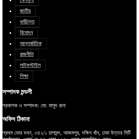
জাতীয়
ধর্মচিন্তা
বিনোদন
আন্তর্জাতিক
রাজনীতি
লাইফস্টাইল
শিক্ষা
সম্পাদক মন্ডলী
প্রকাশক ও সম্পাদক: মো: মাসুদ রানা
অফিস ঠিকানা
প্রথম ভোর ভবন, ৩৪২/১ চালাবন্দ, আজমপুর, দক্ষিন খাঁন, ঢাকা উত্তর সিটি