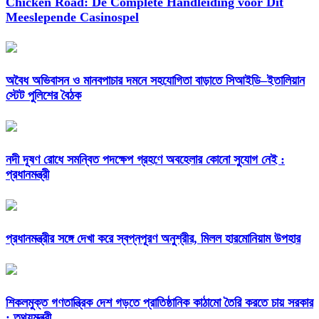
Chicken Road: De Complete Handleiding voor Dit
Meeslepende Casinospel
অবৈধ অভিবাসন ও মানবপাচার দমনে সহযোগিতা বাড়াতে সিআইডি–ইতালিয়ান
স্টেট পুলিশের বৈঠক
নদী দূষণ রোধে সমন্বিত পদক্ষেপ গ্রহণে অবহেলার কোনো সুযোগ নেই :
প্রধানমন্ত্রী
প্রধানমন্ত্রীর সঙ্গে দেখা করে স্বপ্নপূরণ অনুশ্রীর, মিলল হারমোনিয়াম উপহার
শিকলমুক্ত গণতান্ত্রিক দেশ গড়তে প্রাতিষ্ঠানিক কাঠামো তৈরি করতে চায় সরকার
: তথ্যমন্ত্রী