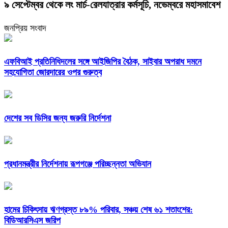
৯ সেপ্টেম্বর থেকে লং মার্চ-রেলযাত্রার কর্মসূচি, নভেম্বরে মহাসমাবেশ
জনপ্রিয় সংবাদ
এফবিআই প্রতিনিধিদলের সঙ্গে আইজিপির বৈঠক, সাইবার অপরাধ দমনে
সহযোগিতা জোরদারের ওপর গুরুত্ব
দেশের সব ডিসির জন্য জরুরি নির্দেশনা
প্রধানমন্ত্রীর নির্দেশনায় রূপগঞ্জে পরিচ্ছন্নতা অভিযান
হামের চিকিৎসায় ঋণগ্রস্ত ৮৯% পরিবার, সঞ্চয় শেষ ৬১ শতাংশের:
বিডিআরসিএস জরিপ