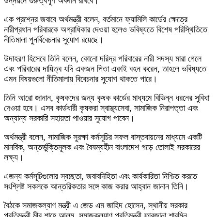
উন্নয়নে গুরুত্বপূর্ণ অবদান রাখবে।
এক প্রশ্নের জবাবে অর্থমন্ত্রী বলেন, বর্তমানে ফ্যামিলি কার্ডের ক্ষেত্রে
নারীপ্রধান পরিবারকে অগ্রাধিকার দেওয়া হলেও ভবিষ্যতে বিশেষ পরিস্থিতিতে
নীতিমালা পুনর্বিবেচনার সুযোগ রয়েছে।
উদাহরণ হিসেবে তিনি বলেন, কোনো দরিদ্র পরিবারের নারী সদস্য মারা গেলে
এবং পরিবারের দায়িত্ব যদি একজন পিতা একাই বহন করেন, তাহলে ভবিষ্যতে
এমন বিষয়গুলো নীতিমালায় বিবেচনার সুযোগ থাকতে পারে।
তিনি আরো জানান, কৃষকদের জন্য কৃষক কার্ডের মাধ্যমে বিভিন্ন ধরনের সুবিধা
দেওয়া হবে। এসব কার্ডধারী কৃষকরা স্বাস্থ্যসেবা, সামাজিক নিরাপত্তা এবং
অন্যান্য সরকারি সহায়তা পাওয়ার সুযোগ পাবেন।
অর্থমন্ত্রী বলেন, সামাজিক সুরক্ষা কর্মসূচির সফল বাস্তবায়নের মাধ্যমে একটি
মানবিক, অন্তর্ভুক্তিমূলক এবং বৈষম্যহীন বাংলাদেশ গড়ে তোলাই সরকারের
লক্ষ্য।
এজন্য কর্মসূচিগুলোর স্বচ্ছতা, জবাবদিহিতা এবং কার্যকারিতা নিশ্চিত করতে
সংশ্লিষ্ট সকলকে আন্তরিকতার সঙ্গে কাজ করার আহ্বান জানান তিনি।
বৈঠকে সমাজকল্যাণ মন্ত্রী এ জেড এম জাহিদ হোসেন, স্থানীয় সরকার
প্রতিমন্ত্রী মীর শাহে আলম, সমাজকল্যাণ প্রতিমন্ত্রী ফারজানা শারমিন,