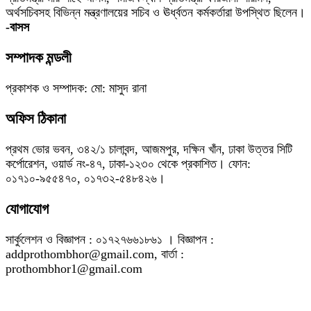
অর্থসচিবসহ বিভিন্ন মন্ত্রণালয়ের সচিব ও ঊর্ধ্বতন কর্মকর্তারা উপস্থিত ছিলেন।
-বাসস
সম্পাদক মন্ডলী
প্রকাশক ও সম্পাদক: মো: মাসুদ রানা
অফিস ঠিকানা
প্রথম ভোর ভবন, ৩৪২/১ চালাবন্দ, আজমপুর, দক্ষিন খাঁন, ঢাকা উত্তর সিটি
কর্পোরেশন, ওয়ার্ড নং-৪৭, ঢাকা-১২৩০ থেকে প্রকাশিত। ফোন:
০১৭১০-৯৫৫৪৭০, ০১৭৩২-৫৪৮৪২৬।
যোগাযোগ
সার্কুলেশন ও বিজ্ঞাপন : ০১৭২৭৬৬১৮৬১ । বিজ্ঞাপন :
addprothombhor@gmail.com, বার্তা :
prothombhor1@gmail.com