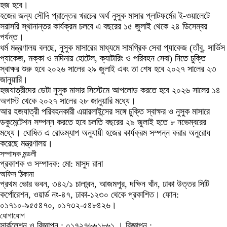
হজ হবে।
হজের জন্য সৌদি প্রান্তের খরচের অর্থ নুসুক মাসার প্লাটফর্মের ই-ওয়ালেটে
সরাসরি স্থানান্তর কার্যক্রম চলবে এ বছরের ১৫ জুলাই থেকে ২৪ ডিসেম্বর
পর্যন্ত।
ধর্ম মন্ত্রণালয় বলছে, নুসুক মাসারের মাধ্যমে সামগ্রিক সেবা প্যাকেজ (তাঁবু, সার্ভিস
প্যাকেজ, মক্কা ও মদিনায় হোটেল, ক্যাটারিং ও পরিবহন সেবা) নিতে চুক্তি
স্বাক্ষর শুরু হবে ২০২৬ সালের ২৯ জুলাই এবং তা শেষ হবে ২০২৭ সালের ২৩
জানুয়ারি।
হজযাত্রীদের ডেটা নুসুক মাসার সিস্টেমে আপলোড করতে হবে ২০২৬ সালের ১৪
অগাস্ট থেকে ২০২৭ সালের ২৮ জানুয়ারি মধ্যে।
আর হজযাত্রী পরিবহনকারী এয়ারলাইন্সের সঙ্গে চুক্তি স্বাক্ষর ও নুসুক মাসারে
ডকুমেন্টেশন সম্পন্ন করতে হবে চলতি বছরের ২৯ জুলাই হতে ৮ নভেম্বরের
মধ্যে। ঘোষিত এ রোডম্যাপ অনুযায়ী হজের কার্যক্রম সম্পন্ন করার অনুরোধ
করেছে মন্ত্রণালয়।
সম্পাদক মন্ডলী
প্রকাশক ও সম্পাদক: মো: মাসুদ রানা
অফিস ঠিকানা
প্রথম ভোর ভবন, ৩৪২/১ চালাবন্দ, আজমপুর, দক্ষিন খাঁন, ঢাকা উত্তর সিটি
কর্পোরেশন, ওয়ার্ড নং-৪৭, ঢাকা-১২৩০ থেকে প্রকাশিত। ফোন:
০১৭১০-৯৫৫৪৭০, ০১৭৩২-৫৪৮৪২৬।
যোগাযোগ
সার্কুলেশন ও বিজ্ঞাপন : ০১৭২৭৬৬১৮৬১ । বিজ্ঞাপন :