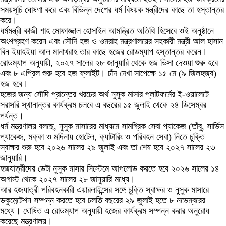
সময়সূচি ঘোষণা করে এবং বিভিন্ন দেশের ধর্ম বিষয়ক মন্ত্রীদের কাছে তা হস্তান্তর
করে।
ধর্মমন্ত্রী কাজী শাহ মোফাজ্জাল হোসাইন আমন্ত্রিত অতিথি হিসেবে ওই অনুষ্ঠানে
অংশগ্রহণ করেন এবং সৌদি হজ ও ওমরাহ মন্ত্রণালয়ের সহকারী মন্ত্রী আল হাসান
বিন ইয়াহইয়া আল মানাখরাহ তার কাছে হজের রোডম্যাপ হস্তান্তর করেন।
রোডম্যাপ অনুযায়ী, ২০২৭ সালের ২৮ জানুয়ারি থেকে হজ ভিসা দেওয়া শুরু হবে
এবং ৮ এপ্রিল শুরু হবে হজ ফ্লাইট। চাঁদ দেখা সাপেক্ষে ১৫ মে (৯ জিলহজ্ব)
হজ হবে।
হজের জন্য সৌদি প্রান্তের খরচের অর্থ নুসুক মাসার প্লাটফর্মের ই-ওয়ালেটে
সরাসরি স্থানান্তর কার্যক্রম চলবে এ বছরের ১৫ জুলাই থেকে ২৪ ডিসেম্বর
পর্যন্ত।
ধর্ম মন্ত্রণালয় বলছে, নুসুক মাসারের মাধ্যমে সামগ্রিক সেবা প্যাকেজ (তাঁবু, সার্ভিস
প্যাকেজ, মক্কা ও মদিনায় হোটেল, ক্যাটারিং ও পরিবহন সেবা) নিতে চুক্তি
স্বাক্ষর শুরু হবে ২০২৬ সালের ২৯ জুলাই এবং তা শেষ হবে ২০২৭ সালের ২৩
জানুয়ারি।
হজযাত্রীদের ডেটা নুসুক মাসার সিস্টেমে আপলোড করতে হবে ২০২৬ সালের ১৪
অগাস্ট থেকে ২০২৭ সালের ২৮ জানুয়ারি মধ্যে।
আর হজযাত্রী পরিবহনকারী এয়ারলাইন্সের সঙ্গে চুক্তি স্বাক্ষর ও নুসুক মাসারে
ডকুমেন্টেশন সম্পন্ন করতে হবে চলতি বছরের ২৯ জুলাই হতে ৮ নভেম্বরের
মধ্যে। ঘোষিত এ রোডম্যাপ অনুযায়ী হজের কার্যক্রম সম্পন্ন করার অনুরোধ
করেছে মন্ত্রণালয়।