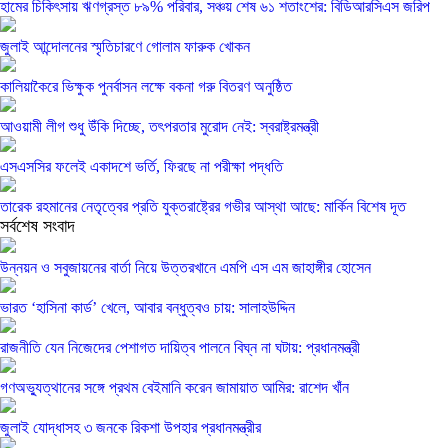
হামের চিকিৎসায় ঋণগ্রস্ত ৮৯% পরিবার, সঞ্চয় শেষ ৬১ শতাংশের: বিডিআরসিএস জরিপ
জুলাই আন্দোলনের স্মৃতিচারণে গোলাম ফারুক খোকন
কালিয়াকৈরে ভিক্ষুক পুনর্বাসন লক্ষে বকনা গরু বিতরণ অনুষ্ঠিত
আওয়ামী লীগ শুধু উঁকি দিচ্ছে, তৎপরতার মুরোদ নেই: স্বরাষ্ট্রমন্ত্রী
এসএসসির ফলেই একাদশে ভর্তি, ফিরছে না পরীক্ষা পদ্ধতি
তারেক রহমানের নেতৃত্বের প্রতি যুক্তরাষ্ট্রের গভীর আস্থা আছে: মার্কিন বিশেষ দূত
সর্বশেষ সংবাদ
উন্নয়ন ও সবুজায়নের বার্তা নিয়ে উত্তরখানে এমপি এস এম জাহাঙ্গীর হোসেন
ভারত ‘হাসিনা কার্ড’ খেলে, আবার বন্ধুত্বও চায়: সালাহউদ্দিন
রাজনীতি যেন নিজেদের পেশাগত দায়িত্ব পালনে বিঘ্ন না ঘটায়: প্রধানমন্ত্রী
গণঅভ্যুত্থানের সঙ্গে প্রথম বেইমানি করেন জামায়াত আমির: রাশেদ খাঁন
জুলাই যোদ্ধাসহ ৩ জনকে রিকশা উপহার প্রধানমন্ত্রীর