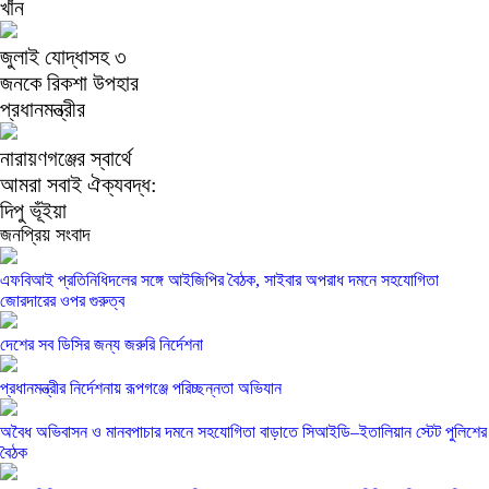
খাঁন
জুলাই যোদ্ধাসহ ৩
জনকে রিকশা উপহার
প্রধানমন্ত্রীর
নারায়ণগঞ্জের স্বার্থে
আমরা সবাই ঐক্যবদ্ধ:
দিপু ভূঁইয়া
জনপ্রিয় সংবাদ
এফবিআই প্রতিনিধিদলের সঙ্গে আইজিপির বৈঠক, সাইবার অপরাধ দমনে সহযোগিতা
জোরদারের ওপর গুরুত্ব
দেশের সব ডিসির জন্য জরুরি নির্দেশনা
প্রধানমন্ত্রীর নির্দেশনায় রূপগঞ্জে পরিচ্ছন্নতা অভিযান
অবৈধ অভিবাসন ও মানবপাচার দমনে সহযোগিতা বাড়াতে সিআইডি–ইতালিয়ান স্টেট পুলিশের
বৈঠক