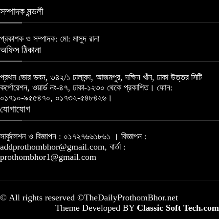
সম্পাদক মন্ডলী
প্রকাশক ও সম্পাদক: মো: মাসুদ রানা
অফিস ঠিকানা
প্রথম ভোর ভবন, ৩৪২/১ চালাবন্দ, আজমপুর, দক্ষিন খাঁন, ঢাকা উত্তর সিটি
কর্পোরেশন, ওয়ার্ড নং-৪৭, ঢাকা-১২৩০ থেকে প্রকাশিত। ফোন:
০১৭১০-৯৫৫৪৭০, ০১৭৩২-৫৪৮৪২৬।
যোগাযোগ
সার্কুলেশন ও বিজ্ঞাপন : ০১৭২৭৬৬১৮৬১ । বিজ্ঞাপন :
addprothombhor@gmail.com, বার্তা :
prothombhor1@gmail.com
© All rights reserved ©TheDailyProthomBhor.net
Theme Developed BY
Classic Soft Tech.com