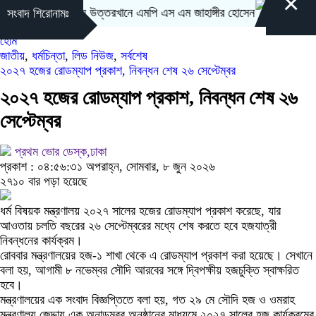
×
ায়নের বার্তা নিয়ে উত্তরখানে এমপি এস এম জাহাঙ্গীর হোসেন
ভারত ‘হাস
সংবাদ শিরোনামঃ
হোম
জাতীয়
,
ধর্মচিন্তা
,
লিড নিউজ
,
সর্বশেষ
২০২৭ হজের রোডম্যাপ প্রকাশ, নিবন্ধন শেষ ২৬ সেপ্টেম্বর
২০২৭ হজের রোডম্যাপ প্রকাশ, নিবন্ধন শেষ ২৬
সেপ্টেম্বর
প্রথম ভোর ডেস্ক,ঢাকা
প্রকাশ : ০৪:৫৬:৩১ অপরাহ্ন, সোমবার, ৮ জুন ২০২৬
২৭১০ বার পড়া হয়েছে
ধর্ম বিষয়ক মন্ত্রণালয় ২০২৭ সালের হজের রোডম্যাপ প্রকাশ করেছে, যার
আওতায় চলতি বছরের ২৬ সেপ্টেম্বরের মধ্যে শেষ করতে হবে হজযাত্রী
নিবন্ধনের কার্যক্রম।
রোববার মন্ত্রণালয়ের হজ-১ শাখা থেকে এ রোডম্যাপ প্রকাশ করা হয়েছে। সেখানে
বলা হয়, আগামী ৮ নভেম্বর সৌদি আরবের সঙ্গে দ্বিপক্ষীয় হজচুক্তি স্বাক্ষরিত
হবে।
মন্ত্রণালয়ের এক সংবাদ বিজ্ঞপ্তিতে বলা হয়, গত ২৯ মে সৌদি হজ ও ওমরাহ
মন্ত্রণালয় জেদ্দায় এক অনাড়ম্বর অনুষ্ঠানের মাধ্যমে ২০২৭ সালের হজ কার্যক্রমের