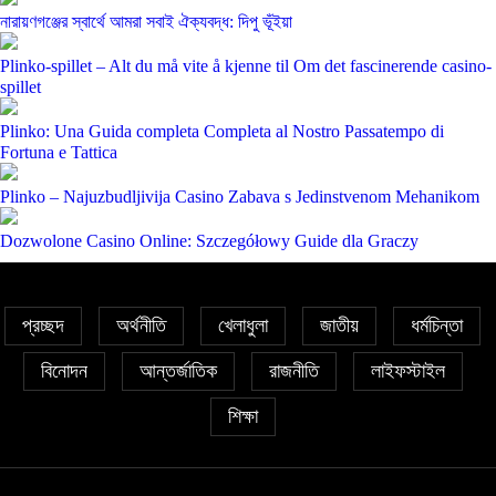
নারায়ণগঞ্জের স্বার্থে আমরা সবাই ঐক্যবদ্ধ: দিপু ভূঁইয়া
Plinko-spillet – Alt du må vite å kjenne til Om det fascinerende casino-
spillet
Plinko: Una Guida completa Completa al Nostro Passatempo di
Fortuna e Tattica
Plinko – Najuzbudljivija Casino Zabava s Jedinstvenom Mehanikom
Dozwolone Casino Online: Szczegółowy Guide dla Graczy
প্রচ্ছদ
অর্থনীতি
খেলাধুলা
জাতীয়
ধর্মচিন্তা
বিনোদন
আন্তর্জাতিক
রাজনীতি
লাইফস্টাইল
শিক্ষা