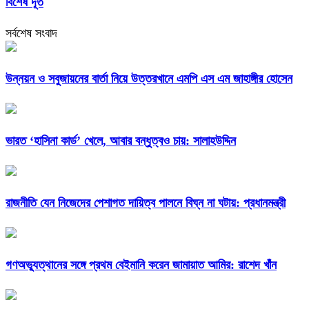
বিশেষ দূত
সর্বশেষ সংবাদ
উন্নয়ন ও সবুজায়নের বার্তা নিয়ে উত্তরখানে এমপি এস এম জাহাঙ্গীর হোসেন
ভারত ‘হাসিনা কার্ড’ খেলে, আবার বন্ধুত্বও চায়: সালাহউদ্দিন
রাজনীতি যেন নিজেদের পেশাগত দায়িত্ব পালনে বিঘ্ন না ঘটায়: প্রধানমন্ত্রী
গণঅভ্যুত্থানের সঙ্গে প্রথম বেইমানি করেন জামায়াত আমির: রাশেদ খাঁন