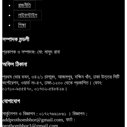
রাজনীতি
লাইফস্টাইল
শিক্ষা
সম্পাদক মন্ডলী
প্রকাশক ও সম্পাদক: মো: মাসুদ রানা
অফিস ঠিকানা
প্রথম ভোর ভবন, ৩৪২/১ চালাবন্দ, আজমপুর, দক্ষিন খাঁন, ঢাকা উত্তর সিটি
কর্পোরেশন, ওয়ার্ড নং-৪৭, ঢাকা-১২৩০ থেকে প্রকাশিত। ফোন:
০১৭১০-৯৫৫৪৭০, ০১৭৩২-৫৪৮৪২৬।
যোগাযোগ
সার্কুলেশন ও বিজ্ঞাপন : ০১৭২৭৬৬১৮৬১ । বিজ্ঞাপন :
addprothombhor@gmail.com, বার্তা :
prothombhor1@gmail.com