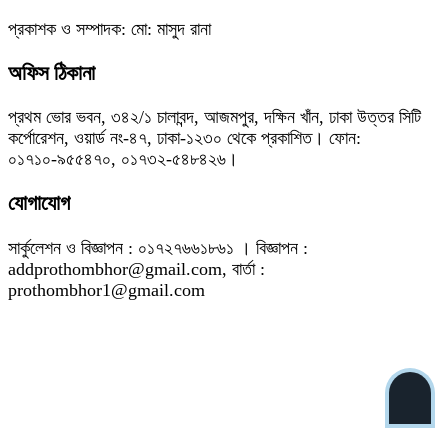
প্রকাশক ও সম্পাদক: মো: মাসুদ রানা
অফিস ঠিকানা
প্রথম ভোর ভবন, ৩৪২/১ চালাবন্দ, আজমপুর, দক্ষিন খাঁন, ঢাকা উত্তর সিটি
কর্পোরেশন, ওয়ার্ড নং-৪৭, ঢাকা-১২৩০ থেকে প্রকাশিত। ফোন:
০১৭১০-৯৫৫৪৭০, ০১৭৩২-৫৪৮৪২৬।
যোগাযোগ
সার্কুলেশন ও বিজ্ঞাপন : ০১৭২৭৬৬১৮৬১ । বিজ্ঞাপন :
addprothombhor@gmail.com, বার্তা :
prothombhor1@gmail.com