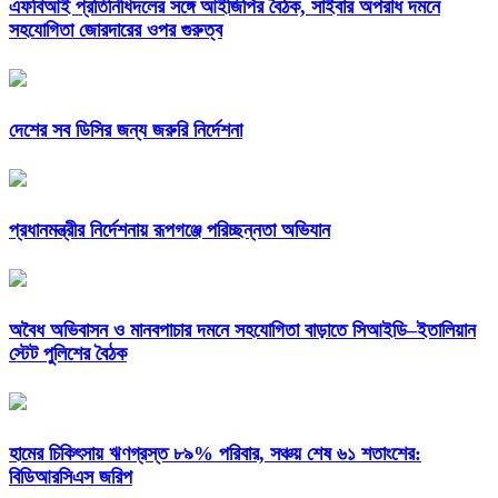
এফবিআই প্রতিনিধিদলের সঙ্গে আইজিপির বৈঠক, সাইবার অপরাধ দমনে
সহযোগিতা জোরদারের ওপর গুরুত্ব
দেশের সব ডিসির জন্য জরুরি নির্দেশনা
প্রধানমন্ত্রীর নির্দেশনায় রূপগঞ্জে পরিচ্ছন্নতা অভিযান
অবৈধ অভিবাসন ও মানবপাচার দমনে সহযোগিতা বাড়াতে সিআইডি–ইতালিয়ান
স্টেট পুলিশের বৈঠক
হামের চিকিৎসায় ঋণগ্রস্ত ৮৯% পরিবার, সঞ্চয় শেষ ৬১ শতাংশের:
বিডিআরসিএস জরিপ