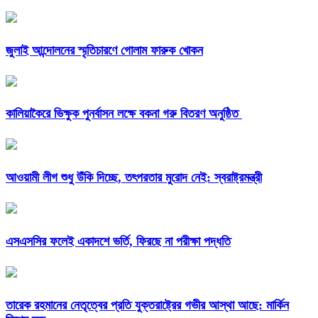
জুলাই আন্দোলনের স্মৃতিচারণে গোলাম ফারুক খোকন
কালিয়াকৈরে ভিক্ষুক পুনর্বাসন লক্ষে বকনা গরু বিতরণ অনুষ্ঠিত
আওয়ামী লীগ শুধু উঁকি দিচ্ছে, তৎপরতার মুরোদ নেই: স্বরাষ্ট্রমন্ত্রী
এসএসসির ফলেই একাদশে ভর্তি, ফিরছে না পরীক্ষা পদ্ধতি
তারেক রহমানের নেতৃত্বের প্রতি যুক্তরাষ্ট্রের গভীর আস্থা আছে: মার্কিন