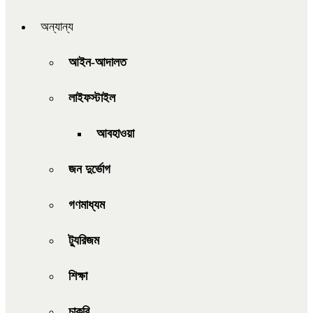
অন্যান্য
আইন-আদালত
লাইফস্টাইল
আবহাওয়া
জন দুর্ভোগ
গণমাধ্যম
ট্যুরিজম
শিক্ষা
চাকরি