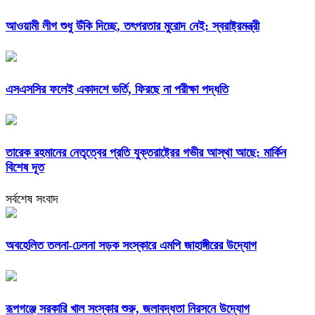
আওয়ামী লীগ শুধু উঁকি দিচ্ছে, তৎপরতার মুরোদ নেই: স্বরাষ্ট্রমন্ত্রী
এসএসসির ফলেই একাদশে ভর্তি, ফিরছে না পরীক্ষা পদ্ধতি
তারেক রহমানের নেতৃত্বের প্রতি যুক্তরাষ্ট্রের গভীর আস্থা আছে: মার্কিন
বিশেষ দূত
সর্বশেষ সংবাদ
অবহেলিত তলনা-ঢেলনা সড়ক সংস্কারে এমপি জাহাঙ্গীরের উদ্যোগ
রূপগঞ্জে সরকারি খাল সংস্কার শুরু, জলাবদ্ধতা নিরসনে উদ্যোগ