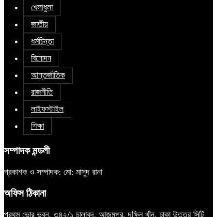
খেলাধুলা
জাতীয়
ধর্মচিন্তা
বিনোদন
আন্তর্জাতিক
রাজনীতি
লাইফস্টাইল
শিক্ষা
সম্পাদক মন্ডলী
প্রকাশক ও সম্পাদক: মো: মাসুদ রানা
অফিস ঠিকানা
প্রথম ভোর ভবন, ৩৪২/১ চালাবন্দ, আজমপুর, দক্ষিন খাঁন, ঢাকা উত্তর সিটি