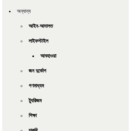
অন্যান্য
আইন-আদালত
লাইফস্টাইল
আবহাওয়া
জন দুর্ভোগ
গণমাধ্যম
ট্যুরিজম
শিক্ষা
চাকরি