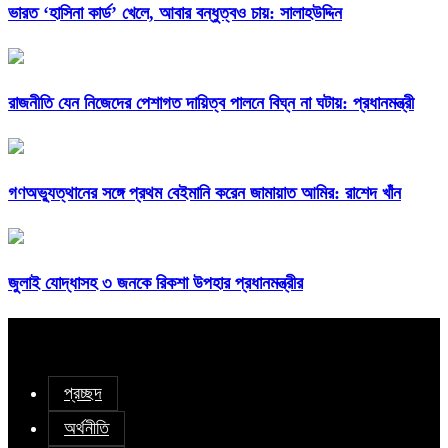
ভারত ‘হাসিনা কার্ড’ খেলে, আবার বন্ধুত্বও চায়: সালাহউদ্দিন
রাজনীতি যেন নিজেদের পেশাগত দায়িত্ব পালনে বিঘ্ন না ঘটায়: প্রধানমন্ত্রী
গণঅভ্যুত্থানের সঙ্গে প্রথম বেইমানি করেন জামায়াত আমির: রাশেদ খাঁন
জুলাই যোদ্ধাসহ ৩ জনকে রিকশা উপহার প্রধানমন্ত্রীর
প্রচ্ছদ
অর্থনীতি