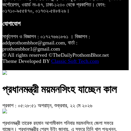
কর্পোরেশন, ওয়ার্ড নং-৪৭, ঢাকা-১২৩০ থেকে প্রকাশিত। ফোন:
০১৭১০-৯৫৫৪৭০, ০১৭৩২-৫৪৮৪২৬।
যোগাযোগ
সার্কুলেশন ও বিজ্ঞাপন : ০১৭২৭৬৬১৮৬১ । বিজ্ঞাপন :
addprothombhor@gmail.com, বার্তা :
prothombhor1@gmail.com
© All rights reserved ©TheDailyProthomBhor.net
Theme Developed BY
Classic Soft Tech.com
প্রধানমন্ত্রী ময়মনসিংহ যাচ্ছেন কাল
প্রকাশ : ০৫:২৮:৫১ অপরাহ্ন, শুক্রবার, ২২ মে ২০২৬
প্রধানমন্ত্রী তারেক রহমান আগামীকাল শনিবার ময়মনসিংহ জেলা সফরে
যাচ্ছেন। প্রধানমন্ত্রীর প্রেস উইং জানায়, এ সফরে তিনি খাল পুনঃখনন,