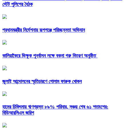
স্টেট পুলিশের বৈঠক
প্রধানমন্ত্রীর নির্দেশনায় রূপগঞ্জে পরিচ্ছন্নতা অভিযান
কালিয়াকৈরে ভিক্ষুক পুনর্বাসন লক্ষে বকনা গরু বিতরণ অনুষ্ঠিত
জুলাই আন্দোলনের স্মৃতিচারণে গোলাম ফারুক খোকন
হামের চিকিৎসায় ঋণগ্রস্ত ৮৯% পরিবার, সঞ্চয় শেষ ৬১ শতাংশের:
বিডিআরসিএস জরিপ