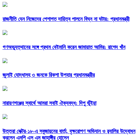
রাজনীতি যেন নিজেদের পেশাগত দায়িত্ব পালনে বিঘ্ন না ঘটায়: প্রধানমন্ত্রী
গণঅভ্যুত্থানের সঙ্গে প্রথম বেইমানি করেন জামায়াত আমির: রাশেদ খাঁন
জুলাই যোদ্ধাসহ ৩ জনকে রিকশা উপহার প্রধানমন্ত্রীর
নারায়ণগঞ্জের স্বার্থে আমরা সবাই ঐক্যবদ্ধ: দিপু ভূঁইয়া
উত্তরা সেক্টর-১৮-এ সবুজায়নের বার্তা, বৃক্ষরোপণ অভিযান ও র‍্যালির উদ্বোধন
করলেন এমপি এস এম জাহাঙ্গীর হোসেন