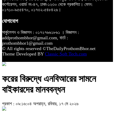
কর্পোরেশন, ওয়ার্ড নং-৪৭, ঢাকা-১২৩০ থেকে প্রকাশিত। ফোন:
০১৭১০-৯৫৫৪৭০, ০১৭৩২-৫৪৮৪২৬।
যোগাযোগ
সার্কুলেশন ও বিজ্ঞাপন : ০১৭২৭৬৬১৮৬১ । বিজ্ঞাপন :
addprothombhor@gmail.com, বার্তা :
prothombhor1@gmail.com
© All rights reserved ©TheDailyProthomBhor.net
Theme Developed BY
Classic Soft Tech.com
করের বিরুদ্ধে এনবিআরের সামনে
বাইকারদের মানববন্ধন
প্রকাশ : ০৯:১৬:০৪ অপরাহ্ন, রবিবার, ১৭ মে ২০২৬