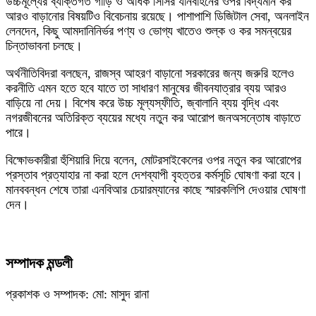
উচ্চমূল্যের ব্যক্তিগত গাড়ি ও অধিক সিসির যানবাহনের ওপর বিদ্যমান কর
আরও বাড়ানোর বিষয়টিও বিবেচনায় রয়েছে। পাশাপাশি ডিজিটাল সেবা, অনলাইন
লেনদেন, কিছু আমদানিনির্ভর পণ্য ও ভোগ্য খাতেও শুল্ক ও কর সমন্বয়ের
চিন্তাভাবনা চলছে।
অর্থনীতিবিদরা বলছেন, রাজস্ব আহরণ বাড়ানো সরকারের জন্য জরুরি হলেও
করনীতি এমন হতে হবে যাতে তা সাধারণ মানুষের জীবনযাত্রার ব্যয় আরও
বাড়িয়ে না দেয়। বিশেষ করে উচ্চ মূল্যস্ফীতি, জ্বালানি ব্যয় বৃদ্ধি এবং
নগরজীবনের অতিরিক্ত ব্যয়ের মধ্যে নতুন কর আরোপ জনঅসন্তোষ বাড়াতে
পারে।
বিক্ষোভকারীরা হুঁশিয়ারি দিয়ে বলেন, মোটরসাইকেলের ওপর নতুন কর আরোপের
প্রস্তাব প্রত্যাহার না করা হলে দেশব্যাপী বৃহত্তর কর্মসূচি ঘোষণা করা হবে।
মানববন্ধন শেষে তারা এনবিআর চেয়ারম্যানের কাছে স্মারকলিপি দেওয়ার ঘোষণা
দেন।
সম্পাদক মন্ডলী
প্রকাশক ও সম্পাদক: মো: মাসুদ রানা