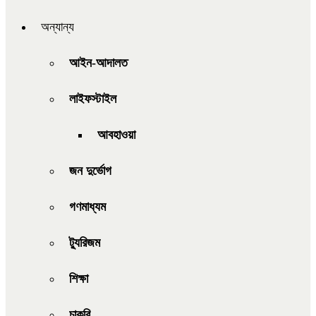
অন্যান্য
আইন-আদালত
লাইফস্টাইল
আবহাওয়া
জন দুর্ভোগ
গণমাধ্যম
ট্যুরিজম
শিক্ষা
চাকরি