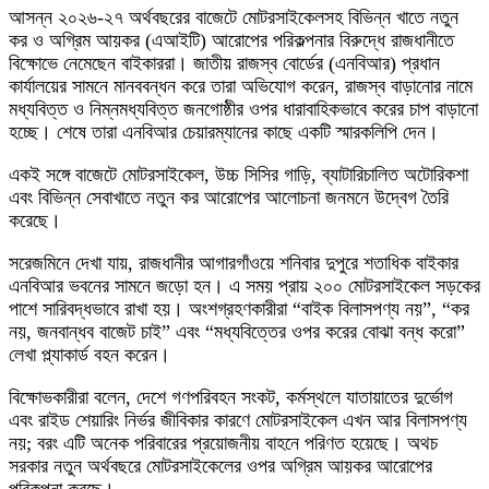
আসন্ন ২০২৬-২৭ অর্থবছরের বাজেটে মোটরসাইকেলসহ বিভিন্ন খাতে নতুন
কর ও অগ্রিম আয়কর (এআইটি) আরোপের পরিকল্পনার বিরুদ্ধে রাজধানীতে
বিক্ষোভে নেমেছেন বাইকাররা। জাতীয় রাজস্ব বোর্ডের (এনবিআর) প্রধান
কার্যালয়ের সামনে মানববন্ধন করে তারা অভিযোগ করেন, রাজস্ব বাড়ানোর নামে
মধ্যবিত্ত ও নিম্নমধ্যবিত্ত জনগোষ্ঠীর ওপর ধারাবাহিকভাবে করের চাপ বাড়ানো
হচ্ছে। শেষে তারা এনবিআর চেয়ারম্যানের কাছে একটি স্মারকলিপি দেন।
একই সঙ্গে বাজেটে মোটরসাইকেল, উচ্চ সিসির গাড়ি, ব্যাটারিচালিত অটোরিকশা
এবং বিভিন্ন সেবাখাতে নতুন কর আরোপের আলোচনা জনমনে উদ্বেগ তৈরি
করেছে।
সরেজমিনে দেখা যায়, রাজধানীর আগারগাঁওয়ে শনিবার দুপুরে শতাধিক বাইকার
এনবিআর ভবনের সামনে জড়ো হন। এ সময় প্রায় ২০০ মোটরসাইকেল সড়কের
পাশে সারিবদ্ধভাবে রাখা হয়। অংশগ্রহণকারীরা “বাইক বিলাসপণ্য নয়”, “কর
নয়, জনবান্ধব বাজেট চাই” এবং “মধ্যবিত্তের ওপর করের বোঝা বন্ধ করো”
লেখা প্ল্যাকার্ড বহন করেন।
বিক্ষোভকারীরা বলেন, দেশে গণপরিবহন সংকট, কর্মস্থলে যাতায়াতের দুর্ভোগ
এবং রাইড শেয়ারিং নির্ভর জীবিকার কারণে মোটরসাইকেল এখন আর বিলাসপণ্য
নয়; বরং এটি অনেক পরিবারের প্রয়োজনীয় বাহনে পরিণত হয়েছে। অথচ
সরকার নতুন অর্থবছরে মোটরসাইকেলের ওপর অগ্রিম আয়কর আরোপের