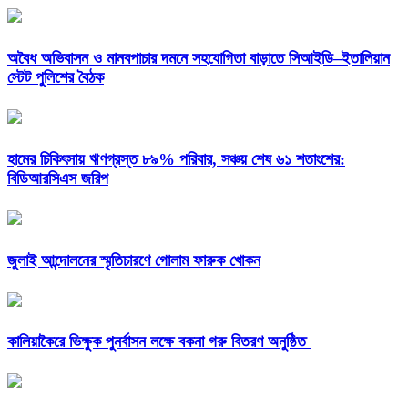
অবৈধ অভিবাসন ও মানবপাচার দমনে সহযোগিতা বাড়াতে সিআইডি–ইতালিয়ান
স্টেট পুলিশের বৈঠক
হামের চিকিৎসায় ঋণগ্রস্ত ৮৯% পরিবার, সঞ্চয় শেষ ৬১ শতাংশের:
বিডিআরসিএস জরিপ
জুলাই আন্দোলনের স্মৃতিচারণে গোলাম ফারুক খোকন
কালিয়াকৈরে ভিক্ষুক পুনর্বাসন লক্ষে বকনা গরু বিতরণ অনুষ্ঠিত