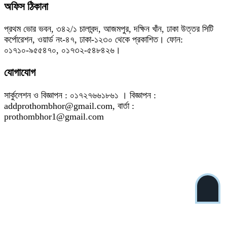
অফিস ঠিকানা
প্রথম ভোর ভবন, ৩৪২/১ চালাবন্দ, আজমপুর, দক্ষিন খাঁন, ঢাকা উত্তর সিটি
কর্পোরেশন, ওয়ার্ড নং-৪৭, ঢাকা-১২৩০ থেকে প্রকাশিত। ফোন:
০১৭১০-৯৫৫৪৭০, ০১৭৩২-৫৪৮৪২৬।
যোগাযোগ
সার্কুলেশন ও বিজ্ঞাপন : ০১৭২৭৬৬১৮৬১ । বিজ্ঞাপন :
addprothombhor@gmail.com, বার্তা :
prothombhor1@gmail.com