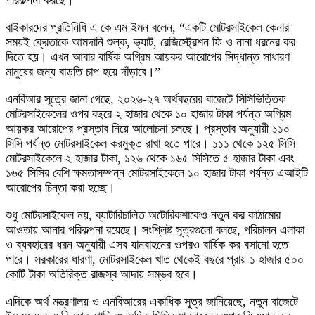
পরিকল্পনা করছে।
বাইকারদের প্রতিনিধি এ কে এম ইমন বলেন, “একটি মোটরসাইকেল কেনার
সময়ই ক্রেতাকে আমদানি শুল্ক, ভ্যাট, রেজিস্ট্রেশন ফি ও নানা ধরনের কর
দিতে হয়। এখন আবার বার্ষিক অগ্রিম আয়কর আরোপের সিদ্ধান্ত সাধারণ
মানুষের জন্য বাড়তি চাপ হয়ে দাঁড়াবে।”
এনবিআর সূত্রে জানা গেছে, ২০২৬-২৭ অর্থবছরের বাজেটে সিসিভিত্তিক
মোটরসাইকেলের ওপর বছরে ২ হাজার থেকে ১০ হাজার টাকা পর্যন্ত অগ্রিম
আয়কর আরোপের প্রস্তাব নিয়ে আলোচনা চলছে। প্রস্তাব অনুযায়ী ১১০
সিসি পর্যন্ত মোটরসাইকেল করমুক্ত রাখা হতে পারে। ১১১ থেকে ১২৫ সিসি
মোটরসাইকেলে ২ হাজার টাকা, ১২৬ থেকে ১৬৫ সিসিতে ৫ হাজার টাকা এবং
১৬৫ সিসির বেশি ক্ষমতাসম্পন্ন মোটরসাইকেলে ১০ হাজার টাকা পর্যন্ত এআইটি
আরোপের চিন্তা করা হচ্ছে।
শুধু মোটরসাইকেল নয়, ব্যাটারিচালিত অটোরিকশাকেও নতুন কর কাঠামোর
আওতায় আনার পরিকল্পনা রয়েছে। সংশ্লিষ্ট সূত্রগুলো বলছে, পরিচালন এলাকা
ও ব্যবহারের ধরন অনুযায়ী এসব যানবাহনের ওপরও বার্ষিক কর বসানো হতে
পারে। সরকারের ধারণা, মোটরসাইকেল খাত থেকেই বছরে প্রায় ১ হাজার ৫০০
কোটি টাকা অতিরিক্ত রাজস্ব আদায় সম্ভব হবে।
এদিকে অর্থ মন্ত্রণালয় ও এনবিআরের একাধিক সূত্র জানিয়েছে, নতুন বাজেটে