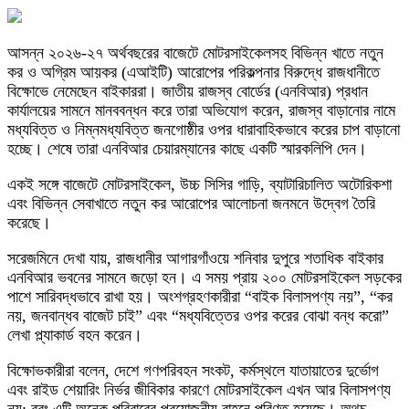
আসন্ন ২০২৬-২৭ অর্থবছরের বাজেটে মোটরসাইকেলসহ বিভিন্ন খাতে নতুন
কর ও অগ্রিম আয়কর (এআইটি) আরোপের পরিকল্পনার বিরুদ্ধে রাজধানীতে
বিক্ষোভে নেমেছেন বাইকাররা। জাতীয় রাজস্ব বোর্ডের (এনবিআর) প্রধান
কার্যালয়ের সামনে মানববন্ধন করে তারা অভিযোগ করেন, রাজস্ব বাড়ানোর নামে
মধ্যবিত্ত ও নিম্নমধ্যবিত্ত জনগোষ্ঠীর ওপর ধারাবাহিকভাবে করের চাপ বাড়ানো
হচ্ছে। শেষে তারা এনবিআর চেয়ারম্যানের কাছে একটি স্মারকলিপি দেন।
একই সঙ্গে বাজেটে মোটরসাইকেল, উচ্চ সিসির গাড়ি, ব্যাটারিচালিত অটোরিকশা
এবং বিভিন্ন সেবাখাতে নতুন কর আরোপের আলোচনা জনমনে উদ্বেগ তৈরি
করেছে।
সরেজমিনে দেখা যায়, রাজধানীর আগারগাঁওয়ে শনিবার দুপুরে শতাধিক বাইকার
এনবিআর ভবনের সামনে জড়ো হন। এ সময় প্রায় ২০০ মোটরসাইকেল সড়কের
পাশে সারিবদ্ধভাবে রাখা হয়। অংশগ্রহণকারীরা “বাইক বিলাসপণ্য নয়”, “কর
নয়, জনবান্ধব বাজেট চাই” এবং “মধ্যবিত্তের ওপর করের বোঝা বন্ধ করো”
লেখা প্ল্যাকার্ড বহন করেন।
বিক্ষোভকারীরা বলেন, দেশে গণপরিবহন সংকট, কর্মস্থলে যাতায়াতের দুর্ভোগ
এবং রাইড শেয়ারিং নির্ভর জীবিকার কারণে মোটরসাইকেল এখন আর বিলাসপণ্য