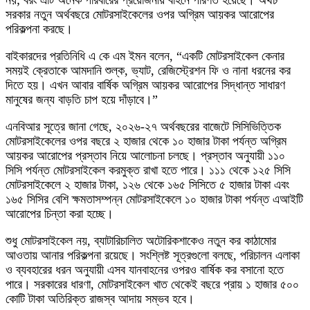
নয়; বরং এটি অনেক পরিবারের প্রয়োজনীয় বাহনে পরিণত হয়েছে। অথচ
সরকার নতুন অর্থবছরে মোটরসাইকেলের ওপর অগ্রিম আয়কর আরোপের
পরিকল্পনা করছে।
বাইকারদের প্রতিনিধি এ কে এম ইমন বলেন, “একটি মোটরসাইকেল কেনার
সময়ই ক্রেতাকে আমদানি শুল্ক, ভ্যাট, রেজিস্ট্রেশন ফি ও নানা ধরনের কর
দিতে হয়। এখন আবার বার্ষিক অগ্রিম আয়কর আরোপের সিদ্ধান্ত সাধারণ
মানুষের জন্য বাড়তি চাপ হয়ে দাঁড়াবে।”
এনবিআর সূত্রে জানা গেছে, ২০২৬-২৭ অর্থবছরের বাজেটে সিসিভিত্তিক
মোটরসাইকেলের ওপর বছরে ২ হাজার থেকে ১০ হাজার টাকা পর্যন্ত অগ্রিম
আয়কর আরোপের প্রস্তাব নিয়ে আলোচনা চলছে। প্রস্তাব অনুযায়ী ১১০
সিসি পর্যন্ত মোটরসাইকেল করমুক্ত রাখা হতে পারে। ১১১ থেকে ১২৫ সিসি
মোটরসাইকেলে ২ হাজার টাকা, ১২৬ থেকে ১৬৫ সিসিতে ৫ হাজার টাকা এবং
১৬৫ সিসির বেশি ক্ষমতাসম্পন্ন মোটরসাইকেলে ১০ হাজার টাকা পর্যন্ত এআইটি
আরোপের চিন্তা করা হচ্ছে।
শুধু মোটরসাইকেল নয়, ব্যাটারিচালিত অটোরিকশাকেও নতুন কর কাঠামোর
আওতায় আনার পরিকল্পনা রয়েছে। সংশ্লিষ্ট সূত্রগুলো বলছে, পরিচালন এলাকা
ও ব্যবহারের ধরন অনুযায়ী এসব যানবাহনের ওপরও বার্ষিক কর বসানো হতে
পারে। সরকারের ধারণা, মোটরসাইকেল খাত থেকেই বছরে প্রায় ১ হাজার ৫০০
কোটি টাকা অতিরিক্ত রাজস্ব আদায় সম্ভব হবে।