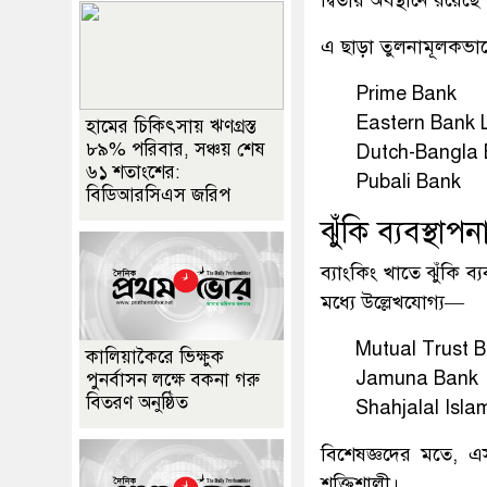
দ্বিতীয় অবস্থানে রয়েছে
এ ছাড়া তুলনামূলকভাব
Prime Bank
Eastern Bank 
হামের চিকিৎসায় ঋণগ্রস্ত
৮৯% পরিবার, সঞ্চয় শেষ
Dutch-Bangla
৬১ শতাংশের:
Pubali Bank
বিডিআরসিএস জরিপ
ঝুঁকি ব্যবস্থা
ব্যাংকিং খাতে ঝুঁকি ব
মধ্যে উল্লেখযোগ্য—
Mutual Trust 
কালিয়াকৈরে ভিক্ষুক
Jamuna Bank
পুনর্বাসন লক্ষে বকনা গরু
বিতরণ অনুষ্ঠিত
Shahjalal Isla
বিশেষজ্ঞদের মতে, এসব
শক্তিশালী।