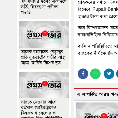
এসএসসির ফলেই একাদশে
গ্রাহকদের সঞ্চয়ে উৎ
ভর্তি, ফিরছে না পরীক্ষা
হিসেবে
Rupali Ban
পদ্ধতি
হাজার টাকা জমা রেখে
তবে বিশেষজ্ঞদের মতে
বাজারভিত্তিক বিনিয়ো
বর্তমান পরিস্থিতিতে ম
তারেক রহমানের নেতৃত্বের
ব্যাংকের দীর্ঘমেয়াদি 
প্রতি যুক্তরাষ্ট্রের গভীর আস্থা
আছে: মার্কিন বিশেষ দূত
এ সম্পর্কিত আরও খব
ভারতে নেওয়ার আগে
বর্তমান স্বরাষ্ট্রমন্ত্রীকেও
টিএফআই সেলে রাখা