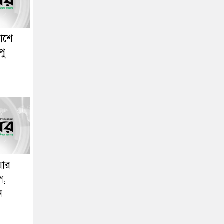
াশে
পু
য়ার
প,
ন