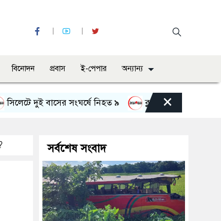
বিনোদন
প্রবাস
ই-পেপার
অন্যান্য
×
টে দুই বাসের সংঘর্ষে নিহত ৯
ব্লু ইকোনমি সম্ভাবনাকে কাজে লা
?
সর্বশেষ সংবাদ