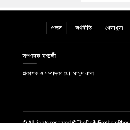
প্রচ্ছদ
অর্থনীতি
খেলাধুলা
সম্পাদক মন্ডলী
প্রকাশক ও সম্পাদক: মো: মাসুদ রানা
© All rights reserved ©TheDailyProthomBhor