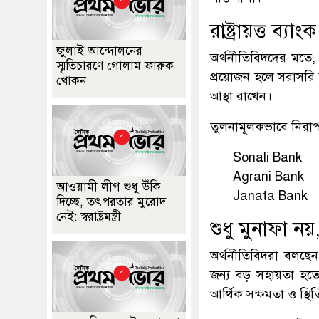
রাষ্ট্রায়ত্ত ব্
জুলাই আন্দোলনের
অর্থনীতিবিদদের মতে, 
স্মৃতিচারণে গোলাম ফারুক
প্রয়োজন হলে সরাসরি
খোকন
আস্থা রাখেন।
তুলনামূলকভাবে নিরাপদ
Sonali Bank
Agrani Bank
আওয়ামী লীগ শুধু উঁকি
Janata Bank
দিচ্ছে, তৎপরতার মুরোদ
নেই: স্বরাষ্ট্রমন্ত্রী
শুধু মুনাফা নয়, 
অর্থনীতিবিদরা বলছেন
জন্য বড় সহায়তা হতে 
আর্থিক সক্ষমতা ও স্থ