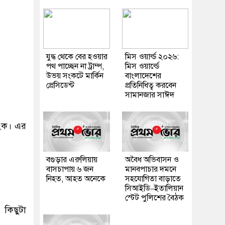
যুদ্ধ থেকে বের হওয়ার
মিস ওয়ার্ল্ড ২০২৬:
পথ পাচ্ছেন না ট্রাম্প,
মিস ওয়ার্ল্ডে
উভয় সংকটে মার্কিন
বাংলাদেশের
প্রেসিডেন্ট
প্রতিনিধিত্ব করবেন
সামানজার সাঈদ
যাংক। এর
বগুড়ার এরুলিয়ায়
অবৈধ অভিবাসন ও
বাসচাপায় ৬ জন
মানবপাচার দমনে
নিহত, আহত অনেকে
সহযোগিতা বাড়াতে
সিআইডি–ইতালিয়ান
স্টেট পুলিশের বৈঠক
া কিছুটা