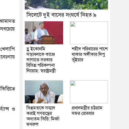
সিলেটে দুই বাসের সংঘর্ষে নিহত ৯
কে আমানত
 সবচেয়ে
 খেলাপি
ব্লু ইকোনমি
শহীদ পরিবারের পাশে
সম্ভাবনাকে কাজে
থাকার অঙ্গীকার দিপু
িবেচনায়
লাগাতে সরকার
ভূঁইয়ার
বিভিন্ন পরিকল্পনা
নিয়েছে: স্বরাষ্ট্রমন্ত্রী
িত্তিতে
ভিন্নমতকে সম্মান
প্রধানমন্ত্রীর চট্টগ্রাম
যান্স ও
করাই গণতন্ত্রের
সফর রোববার
অন্যতম ভিত্তি: মির্জা
ফখরুল