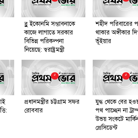
ব্লু ইকোনমি সম্ভাবনাকে
শহীদ পরিবারের প
কাজে লাগাতে সরকার
থাকার অঙ্গীকার দি
বিভিন্ন পরিকল্পনা
ভূঁইয়ার
নিয়েছে: স্বরাষ্ট্রমন্ত্রী
রাই
প্রধানমন্ত্রীর চট্টগ্রাম সফর
যুদ্ধ থেকে বের হও
্তি:
রোববার
পথ পাচ্ছেন না ট্রাম্
উভয় সংকটে মার্কি
প্রেসিডেন্ট