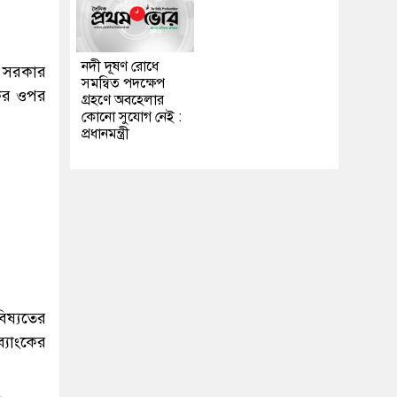
নদী দূষণ রোধে
ও সরকার
সমন্বিত পদক্ষেপ
কের ওপর
গ্রহণে অবহেলার
কোনো সুযোগ নেই :
প্রধানমন্ত্রী
িষ্যতের
্যাংকের