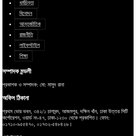
ধর্মচিন্তা
বিনোদন
আন্তর্জাতিক
রাজনীতি
লাইফস্টাইল
শিক্ষা
সম্পাদক মন্ডলী
প্রকাশক ও সম্পাদক: মো: মাসুদ রানা
অফিস ঠিকানা
প্রথম ভোর ভবন, ৩৪২/১ চালাবন্দ, আজমপুর, দক্ষিন খাঁন, ঢাকা উত্তর সিটি
কর্পোরেশন, ওয়ার্ড নং-৪৭, ঢাকা-১২৩০ থেকে প্রকাশিত। ফোন:
০১৭১০-৯৫৫৪৭০, ০১৭৩২-৫৪৮৪২৬।