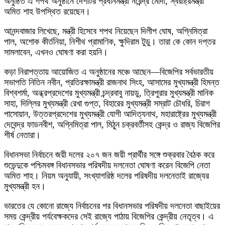
অনুষ্ঠিত এ শপথ অনুষ্ঠানে দেশটির প্রধানমন্ত্রী নরেন্দ্র মোদী, স্বরাষ্ট্রমন্ত্রী
অমিত শাহ উপস্থিত রয়েছেন।
আনন্দবাজার লিখেছে, মন্ত্রী হিসেবে শপথ নিয়েছেন দিলীপ ঘোষ, অগ্নিমিত্রা
পাল, অশোক কীর্তনিয়া, নিশীথ প্রামাণিক, ক্ষুদিরাম টুডু। তারা কে কোন দপ্তর
সামলাবেন, এখনও ঘোষণা করা হয়নি।
কড়া নিরাপত্তায় আয়োজিত এ অনুষ্ঠানের মঞ্চে আছেন—বিজেপির সর্বভারতীয়
সভাপতি নিতিন নবীন, প্রতিরক্ষামন্ত্রী রাজনাথ সিংহ, আসামের মুখ্যমন্ত্রী হিমন্ত
বিশ্বশর্মা, অন্ধ্রপ্রদেশের মুখ্যমন্ত্রী চন্দ্রবাবু নায়ডু, ত্রিপুরার মুখ্যমন্ত্রী মানিক
সাহা, দিল্লির মুখ্যমন্ত্রী রেখা গুপ্ত, বিহারের মুখ্যমন্ত্রী সম্রাট চৌধরি, চিরাগ
পাসোয়ান, উত্তরপ্রদেশের মুখ্যমন্ত্রী যোগী আদিত্যনাথ, মহারাষ্ট্রের মুখ্যমন্ত্রী
দেবেন্দ্র ফাডনবীশ, অগ্নিমিত্রা পাল, মিঠুন চক্রবর্তীসহ কেন্দ্র ও রাজ্য বিজেপির
শীর্ষ নেতারা।
বিধানসভা নির্বাচনে জয়ী দলের ২০৭ জন জয়ী প্রার্থীর সঙ্গে শুক্রবার বৈঠক করে
শুভেন্দুকে পশ্চিমবঙ্গ বিধানসভার পরিষদীয় দলনেতা ঘোষণা করেন বিজেপি নেতা
অমিত শাহ। নিয়ম অনুযায়ী, সংখ্যাগরিষ্ঠ দলের পরিষদীয় দলনেতাই রাজ্যের
মুখ্যমন্ত্রী হন।
ভারতের যে কোনো রাজ্যে নির্বাচনের পর বিধানসভার পরিষদীয় দলনেতা বাছাইয়ের
সময় কেন্দ্রীয় পর্যবেক্ষকদের সেই রাজ্যে পাঠায় বিজেপির কেন্দ্রীয় নেতৃত্ব। এ