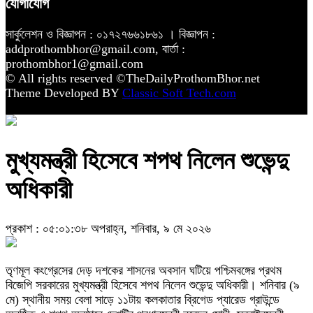
যোগাযোগ
সার্কুলেশন ও বিজ্ঞাপন : ০১৭২৭৬৬১৮৬১ । বিজ্ঞাপন :
addprothombhor@gmail.com, বার্তা :
prothombhor1@gmail.com
© All rights reserved ©TheDailyProthomBhor.net
Theme Developed BY
Classic Soft Tech.com
মুখ্যমন্ত্রী হিসেবে শপথ নিলেন শুভেন্দু
অধিকারী
প্রকাশ : ০৫:০১:৩৮ অপরাহ্ন, শনিবার, ৯ মে ২০২৬
তৃণমূল কংগ্রেসের দেড় দশকের শাসনের অবসান ঘটিয়ে পশ্চিমবঙ্গের প্রথম
বিজেপি সরকারের মুখ্যমন্ত্রী হিসেবে শপথ নিলেন শুভেন্দু অধিকারী। শনিবার (৯
মে) স্থানীয় সময় বেলা সাড়ে ১১টায় কলকাতার ব্রিগেড প্যারেড গ্রাউন্ডে