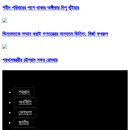
শহীদ পরিবারের পাশে থাকার অঙ্গীকার দিপু ভূঁইয়ার
ভিন্নমতকে সম্মান করাই গণতন্ত্রের অন্যতম ভিত্তি: মির্জা ফখরুল
প্রধানমন্ত্রীর চট্টগ্রাম সফর রোববার
প্রচ্ছদ
অর্থনীতি
খেলাধুলা
জাতীয়