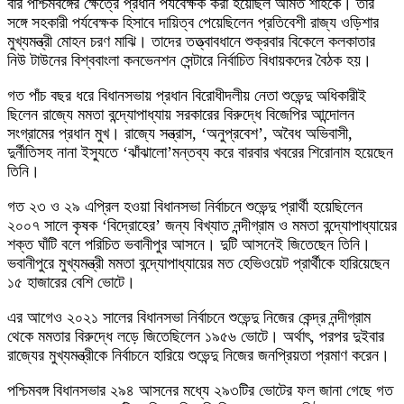
বার পশ্চিমবঙ্গের ক্ষেত্রে প্রধান পর্যবেক্ষক করা হয়েছিল অমিত শাহকে। তার
সঙ্গে সহকারী পর্যবেক্ষক হিসাবে দায়িত্ব পেয়েছিলেন প্রতিবেশী রাজ্য ওড়িশার
মুখ্যমন্ত্রী মোহন চরণ মাঝি। তাদের তত্ত্বাবধানে শুক্রবার বিকেলে কলকাতার
নিউ টাউনের বিশ্ববাংলা কনভেনশন সেন্টারে নির্বাচিত বিধায়কদের বৈঠক হয়।
গত পাঁচ বছর ধরে বিধানসভায় প্রধান বিরোধীদলীয় নেতা শুভেন্দু অধিকারীই
ছিলেন রাজ্যে মমতা বন্দ্যোপাধ্যায় সরকারের বিরুদ্ধে বিজেপির আন্দোলন
সংগ্রামের প্রধান মুখ। রাজ্যে সন্ত্রাস, ‘অনুপ্রবেশ’, অবৈধ অভিবাসী,
দুর্নীতিসহ নানা ইস্যুতে ‘ঝাঁঝালো’মন্তব্য করে বারবার খবরের শিরোনাম হয়েছেন
তিনি।
গত ২৩ ও ২৯ এপ্রিল হওয়া বিধানসভা নির্বাচনে শুভেন্দু প্রার্থী হয়েছিলেন
২০০৭ সালে কৃষক ‘বিদ্রোহের’ জন্য বিখ্যাত নন্দীগ্রাম ও মমতা বন্দ্যোপাধ্যায়ের
শক্ত ঘাঁটি বলে পরিচিত ভবানীপুর আসনে। দুটি আসনেই জিতেছেন তিনি।
ভবানীপুরে মুখ্যমন্ত্রী মমতা বন্দ্যোপাধ্যায়ের মত হেভিওয়েট প্রার্থীকে হারিয়েছেন
১৫ হাজারের বেশি ভোটে।
এর আগেও ২০২১ সালের বিধানসভা নির্বাচনে শুভেন্দু নিজের কেন্দ্র নন্দীগ্রাম
থেকে মমতার বিরুদ্ধে লড়ে জিতেছিলেন ১৯৫৬ ভোটে। অর্থাৎ, পরপর দুইবার
রাজ্যের মুখ্যমন্ত্রীকে নির্বাচনে হারিয়ে শুভেন্দু নিজের জনপ্রিয়তা প্রমাণ করেন।
পশ্চিমবঙ্গ বিধানসভার ২৯৪ আসনের মধ্যে ২৯৩টির ভোটের ফল জানা গেছে গত