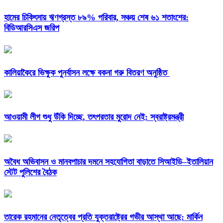
হামের চিকিৎসায় ঋণগ্রস্ত ৮৯% পরিবার, সঞ্চয় শেষ ৬১ শতাংশের:
বিডিআরসিএস জরিপ
কালিয়াকৈরে ভিক্ষুক পুনর্বাসন লক্ষে বকনা গরু বিতরণ অনুষ্ঠিত
আওয়ামী লীগ শুধু উঁকি দিচ্ছে, তৎপরতার মুরোদ নেই: স্বরাষ্ট্রমন্ত্রী
অবৈধ অভিবাসন ও মানবপাচার দমনে সহযোগিতা বাড়াতে সিআইডি–ইতালিয়ান
স্টেট পুলিশের বৈঠক
তারেক রহমানের নেতৃত্বের প্রতি যুক্তরাষ্ট্রের গভীর আস্থা আছে: মার্কিন