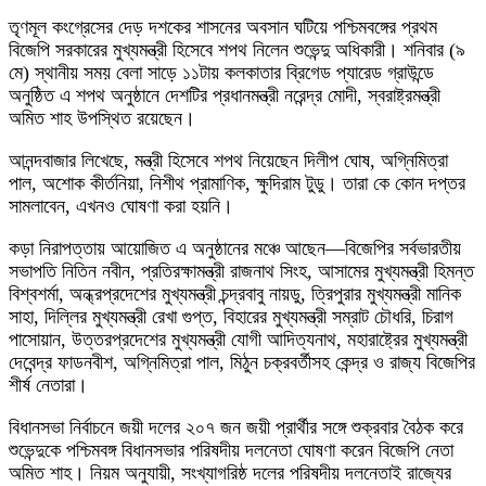
তৃণমূল কংগ্রেসের দেড় দশকের শাসনের অবসান ঘটিয়ে পশ্চিমবঙ্গের প্রথম
বিজেপি সরকারের মুখ্যমন্ত্রী হিসেবে শপথ নিলেন শুভেন্দু অধিকারী। শনিবার (৯
মে) স্থানীয় সময় বেলা সাড়ে ১১টায় কলকাতার ব্রিগেড প্যারেড গ্রাউন্ডে
অনুষ্ঠিত এ শপথ অনুষ্ঠানে দেশটির প্রধানমন্ত্রী নরেন্দ্র মোদী, স্বরাষ্ট্রমন্ত্রী
অমিত শাহ উপস্থিত রয়েছেন।
আনন্দবাজার লিখেছে, মন্ত্রী হিসেবে শপথ নিয়েছেন দিলীপ ঘোষ, অগ্নিমিত্রা
পাল, অশোক কীর্তনিয়া, নিশীথ প্রামাণিক, ক্ষুদিরাম টুডু। তারা কে কোন দপ্তর
সামলাবেন, এখনও ঘোষণা করা হয়নি।
কড়া নিরাপত্তায় আয়োজিত এ অনুষ্ঠানের মঞ্চে আছেন—বিজেপির সর্বভারতীয়
সভাপতি নিতিন নবীন, প্রতিরক্ষামন্ত্রী রাজনাথ সিংহ, আসামের মুখ্যমন্ত্রী হিমন্ত
বিশ্বশর্মা, অন্ধ্রপ্রদেশের মুখ্যমন্ত্রী চন্দ্রবাবু নায়ডু, ত্রিপুরার মুখ্যমন্ত্রী মানিক
সাহা, দিল্লির মুখ্যমন্ত্রী রেখা গুপ্ত, বিহারের মুখ্যমন্ত্রী সম্রাট চৌধরি, চিরাগ
পাসোয়ান, উত্তরপ্রদেশের মুখ্যমন্ত্রী যোগী আদিত্যনাথ, মহারাষ্ট্রের মুখ্যমন্ত্রী
দেবেন্দ্র ফাডনবীশ, অগ্নিমিত্রা পাল, মিঠুন চক্রবর্তীসহ কেন্দ্র ও রাজ্য বিজেপির
শীর্ষ নেতারা।
বিধানসভা নির্বাচনে জয়ী দলের ২০৭ জন জয়ী প্রার্থীর সঙ্গে শুক্রবার বৈঠক করে
শুভেন্দুকে পশ্চিমবঙ্গ বিধানসভার পরিষদীয় দলনেতা ঘোষণা করেন বিজেপি নেতা
অমিত শাহ। নিয়ম অনুযায়ী, সংখ্যাগরিষ্ঠ দলের পরিষদীয় দলনেতাই রাজ্যের