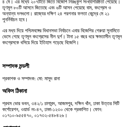
৪ মে। এর মধ্যে ২০৭টিতে জিতে বিজেপি নিরঙ্কুশ সংখ্যাগরিষ্ঠতা পেয়েছে।
তৃণমূল ৮০টি আসনে জিতেছে এবং ৬টি আসন পেয়েছে বাম, কংগ্রেস ও
অন্যান্য দলগুলো। রাজ্যের দক্ষিণ ২৪ পরগনার ফলতা কেন্দ্রে মে ২১
পুনর্নির্বাচন হবে।
এর মধ্য দিয়ে পশ্চিমবঙ্গের বিধানসভা নির্বাচনে এবার বিজেপির গেরুয়া সুনামিতে
ভেসে গেছে তৃণমূল কংগ্রেসের নীল দুর্গ। টানা ১৫ বছর ধরে ক্ষমতাসীন তৃণমূল
কংগ্রেসকে ধসিয়ে দিয়ে ইতিহাস গড়েছে বিজেপি।
সম্পাদক মন্ডলী
প্রকাশক ও সম্পাদক: মো: মাসুদ রানা
অফিস ঠিকানা
প্রথম ভোর ভবন, ৩৪২/১ চালাবন্দ, আজমপুর, দক্ষিন খাঁন, ঢাকা উত্তর সিটি
কর্পোরেশন, ওয়ার্ড নং-৪৭, ঢাকা-১২৩০ থেকে প্রকাশিত। ফোন:
০১৭১০-৯৫৫৪৭০, ০১৭৩২-৫৪৮৪২৬।