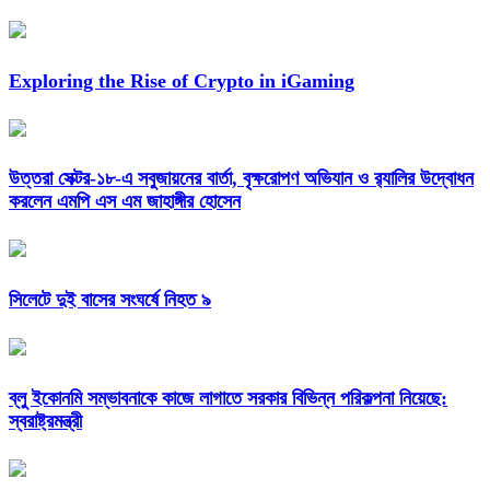
Exploring the Rise of Crypto in iGaming
উত্তরা সেক্টর-১৮-এ সবুজায়নের বার্তা, বৃক্ষরোপণ অভিযান ও র‍্যালির উদ্বোধন
করলেন এমপি এস এম জাহাঙ্গীর হোসেন
সিলেটে দুই বাসের সংঘর্ষে নিহত ৯
ব্লু ইকোনমি সম্ভাবনাকে কাজে লাগাতে সরকার বিভিন্ন পরিকল্পনা নিয়েছে:
স্বরাষ্ট্রমন্ত্রী