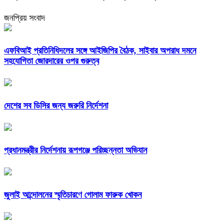
জনপ্রিয় সংবাদ
এফবিআই প্রতিনিধিদলের সঙ্গে আইজিপির বৈঠক, সাইবার অপরাধ দমনে
সহযোগিতা জোরদারের ওপর গুরুত্ব
দেশের সব ডিসির জন্য জরুরি নির্দেশনা
প্রধানমন্ত্রীর নির্দেশনায় রূপগঞ্জে পরিচ্ছন্নতা অভিযান
জুলাই আন্দোলনের স্মৃতিচারণে গোলাম ফারুক খোকন