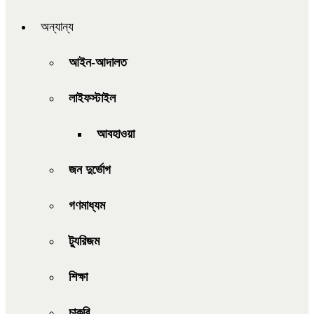
অন্যান্য
আইন-আদালত
লাইফস্টাইল
আবহাওয়া
জন দুর্ভোগ
গণমাধ্যম
ট্যুরিজম
শিক্ষা
চাকরি