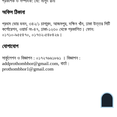
প্রকাশক ও সম্পাদক: মো: মাসুদ রানা
অফিস ঠিকানা
প্রথম ভোর ভবন, ৩৪২/১ চালাবন্দ, আজমপুর, দক্ষিন খাঁন, ঢাকা উত্তর সিটি
কর্পোরেশন, ওয়ার্ড নং-৪৭, ঢাকা-১২৩০ থেকে প্রকাশিত। ফোন:
০১৭১০-৯৫৫৪৭০, ০১৭৩২-৫৪৮৪২৬।
যোগাযোগ
সার্কুলেশন ও বিজ্ঞাপন : ০১৭২৭৬৬১৮৬১ । বিজ্ঞাপন :
addprothombhor@gmail.com, বার্তা :
prothombhor1@gmail.com