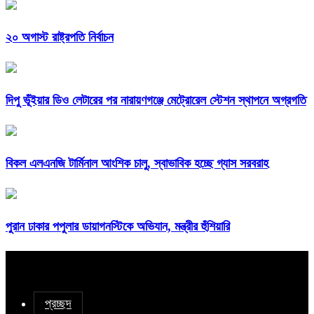
২০ অগাস্ট রাষ্ট্রপতি নির্বাচন
দিপু ভূঁইয়ার ডিও লেটারের পর নারায়ণগঞ্জে মেট্রোরেল স্টেশন স্থাপনে অগ্রগতি
বিকল এলএনজি টার্মিনাল আংশিক চালু, স্বাভাবিক হচ্ছে গ্যাস সরবরাহ
পুরান ঢাকার পপুলার ডায়াগনস্টিকে অভিযান, মন্ত্রীর হুঁশিয়ারি
প্রচ্ছদ