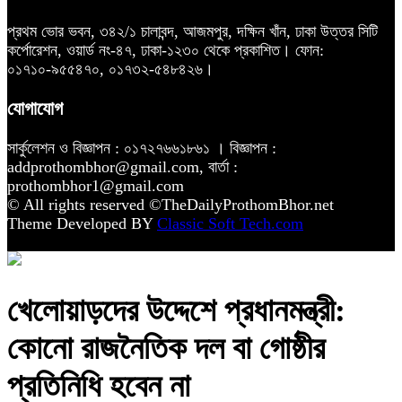
প্রথম ভোর ভবন, ৩৪২/১ চালাবন্দ, আজমপুর, দক্ষিন খাঁন, ঢাকা উত্তর সিটি
কর্পোরেশন, ওয়ার্ড নং-৪৭, ঢাকা-১২৩০ থেকে প্রকাশিত। ফোন:
০১৭১০-৯৫৫৪৭০, ০১৭৩২-৫৪৮৪২৬।
যোগাযোগ
সার্কুলেশন ও বিজ্ঞাপন : ০১৭২৭৬৬১৮৬১ । বিজ্ঞাপন :
addprothombhor@gmail.com, বার্তা :
prothombhor1@gmail.com
© All rights reserved ©TheDailyProthomBhor.net
Theme Developed BY
Classic Soft Tech.com
খেলোয়াড়দের উদ্দেশে প্রধানমন্ত্রী:
কোনো রাজনৈতিক দল বা গোষ্ঠীর
প্রতিনিধি হবেন না