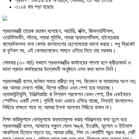
প্রকাশ : ০৬:৫৪:৫৪ অপরাহ্ন, সোমবার, ৩০ মার্চ ২০২৬
৩১২৪ বার পড়া হয়েছে
প্রধানমন্ত্রী তারেক রহমান বলেছেন, আর্চারি, বক্সিং, জিমন্যাস্টিকস,
ওয়েটলিফটিং, সাঁতার, প্যারা সুইমিং, প্যারা অ্যাথলেটিকস, হুইলচেয়ার
বাস্কেটবলসহ নানা খেলায় বাংলাদেশের ছেলেমেয়েরা ভালো করছে। শুধু ক্রিকেট
বা ফুটবল নয়, এই খেলাগুলোকেও সামনে এগিয়ে নিতে চায় সরকার।
সোমবার (৩০ মার্চ) সকালে প্রধানমন্ত্রীর কার্যালয়ের শাপলা হলে ক্রীড়াকার্ড ও
ভাতা প্রদান কার্যক্রমের উদ্বোধনী অনুষ্ঠানে এসব কথা বলেন তিনি।
প্রধানমন্ত্রী বলেন,বর্তমান সময়ে ক্রীড়া শুধু শখ, বিনোদন বা ব্যায়ামের অংশ নয়;
বরং আমরা দেখতে পাচ্ছি, বিশ্বে ক্রীড়া এখন পেশা হয়ে দাড়াচ্ছে।
অ্যাকাউন্ট্যান্সি, ইঞ্জিনিয়ারিং বা লিগ্যাল প্রফেশন যেমন পেশা, ঠিক একইভাবে
স্পোর্টসও একটি পেশা। পৃথিবী যখন এভাবে এগিয়ে যাচ্ছে, নিশ্চয়ই বাংলাদেশও
পিছিয়ে থাকতে পারে না; আমরা ইনশা আল্লাহ পিছিয়ে থাকব না।
শিক্ষা কারিকুলামে খেলাধুলাকে বাধ্যতামূলক করার পরিকল্পনার কথা তুলে ধরে
প্রধানমন্ত্রী বলেন, আমাদের স্কুলে যেমন অঙ্ক, ইংরেজি, ভূগোল ও ইতিহাস
আবশ্যিক হিসেবে পড়তে হয়, আমরা চাচ্ছি, শিশু যে খেলাটিই পছন্দ করুক, সেটি