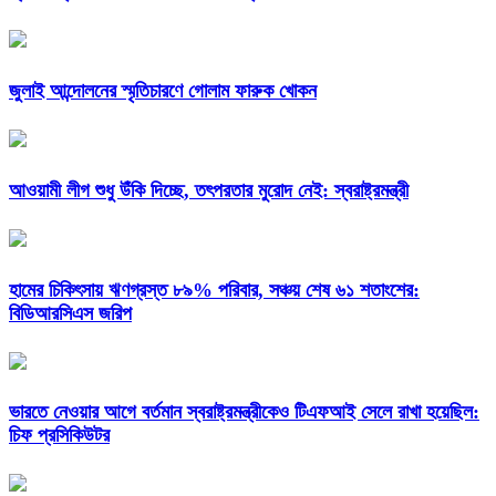
জুলাই আন্দোলনের স্মৃতিচারণে গোলাম ফারুক খোকন
আওয়ামী লীগ শুধু উঁকি দিচ্ছে, তৎপরতার মুরোদ নেই: স্বরাষ্ট্রমন্ত্রী
হামের চিকিৎসায় ঋণগ্রস্ত ৮৯% পরিবার, সঞ্চয় শেষ ৬১ শতাংশের:
বিডিআরসিএস জরিপ
ভারতে নেওয়ার আগে বর্তমান স্বরাষ্ট্রমন্ত্রীকেও টিএফআই সেলে রাখা হয়েছিল:
চিফ প্রসিকিউটর